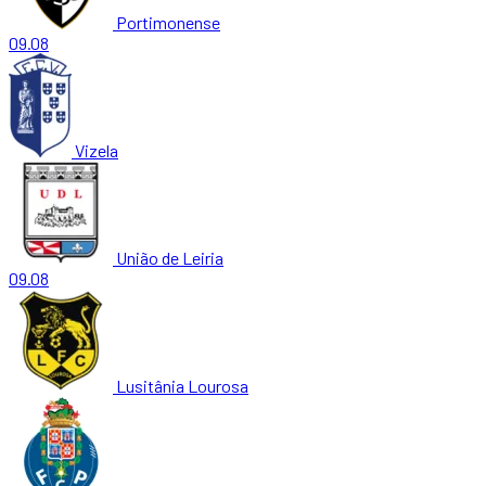
Portimonense
09.08
Vizela
União de Leiria
09.08
Lusitânia Lourosa