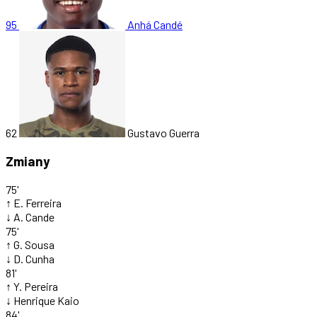
95
Anhá Candé
62
Gustavo Guerra
Zmiany
75'
↑
E. Ferreira
↓
A. Cande
75'
↑
G. Sousa
↓
D. Cunha
81'
↑
Y. Pereira
↓
Henrique Kaio
84'