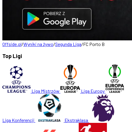
Offside.pl
/
Wyniki na żywo
/
Segunda Liga
/
FC Porto B
Top Ligi
Liga Mistrzów
Liga Europy
Liga Konferencji
Ekstraklasa