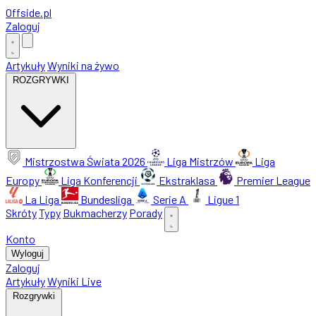
Offside
.
pl
Zaloguj
Artykuły
Wyniki na żywo
ROZGRYWKI
Mistrzostwa Świata 2026
Liga Mistrzów
Liga
Europy
Liga Konferencji
Ekstraklasa
Premier League
La Liga
Bundesliga
Serie A
Ligue 1
Skróty
Typy
Bukmacherzy
Porady
Konto
Wyloguj
Zaloguj
Artykuły
Wyniki Live
Rozgrywki