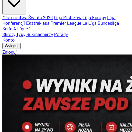
Mistrzostwa Świata 2026
Liga Mistrzów
Liga Europy
Liga
Konferencji
Ekstraklasa
Premier League
La Liga
Bundesliga
Serie A
Ligue 1
Skróty
Typy
Bukmacherzy
Porady
Konto
Wyloguj
Zaloguj