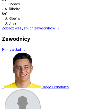
↑
L. Gomes
↓
A. Ribeiro
84'
↑
G. Ribeiro
↓
G. Silva
Zobacz wszystkich zawodników →
Zawodnicy
Pełny skład →
–
Diogo Fernandes