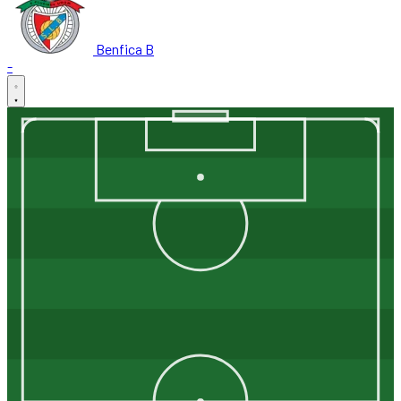
Benfica B
-