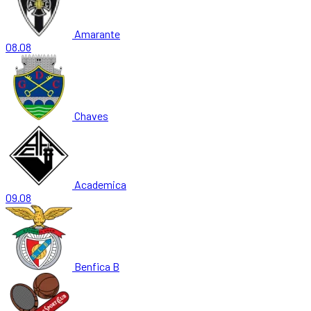
Amarante
08.08
Chaves
Academica
09.08
Benfica B