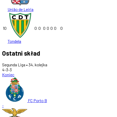
União de Leiria
10
0
0
0
0
0
0
0
Tondela
Ostatni skład
Segunda Liga • 34. kolejka
4-3-3
Koniec
FC Porto B
-