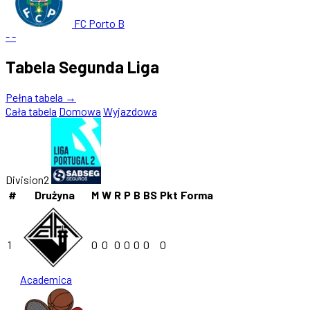
FC Porto B
-
-
Tabela Segunda Liga
Pełna tabela →
Cała tabela
Domowa
Wyjazdowa
Division2
#
Drużyna
M
W
R
P
B
BS
Pkt
Forma
1
0
0
0
0
0
0
0
Academica