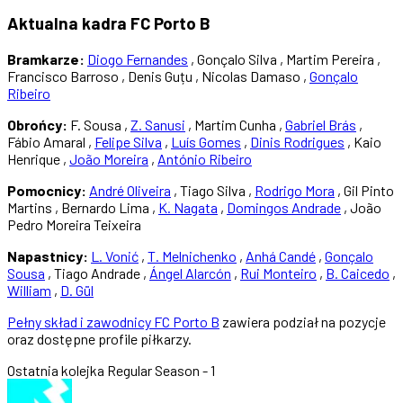
Aktualna kadra FC Porto B
Bramkarze:
Diogo Fernandes
, Gonçalo Silva , Martim Pereira ,
Francisco Barroso , Denis Guțu , Nicolas Damaso ,
Gonçalo
Ribeiro
Obrońcy:
F. Sousa ,
Z. Sanusi
, Martim Cunha ,
Gabriel Brás
,
Fábio Amaral ,
Felipe Silva
,
Luís Gomes
,
Dinis Rodrigues
, Kaio
Henrique ,
João Moreira
,
António Ribeiro
Pomocnicy:
André Oliveira
, Tiago Silva ,
Rodrigo Mora
, Gil Pinto
Martins , Bernardo Lima ,
K. Nagata
,
Domingos Andrade
, João
Pedro Moreira Teixeira
Napastnicy:
L. Vonić
,
T. Melnichenko
,
Anhá Candé
,
Gonçalo
Sousa
, Tiago Andrade ,
Ángel Alarcón
,
Rui Monteiro
,
B. Caicedo
,
William
,
D. Gül
Pełny skład i zawodnicy FC Porto B
zawiera podział na pozycje
oraz dostępne profile piłkarzy.
Ostatnia kolejka
Regular Season - 1