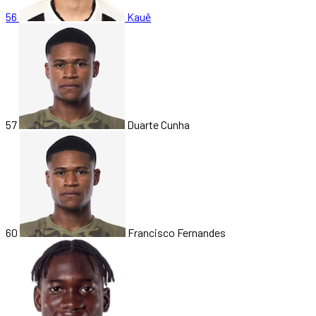
56
Kauê
57
Duarte Cunha
60
Francisco Fernandes