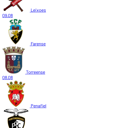
Leixoes
09.08
Farense
Torreense
08.08
Penafiel