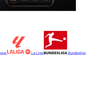
ague
La Liga
Bundesliga