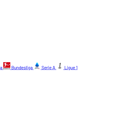
ga
Bundesliga
Serie A
Ligue 1