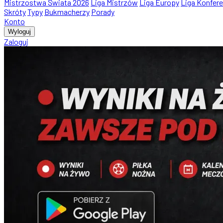
Mistrzostwa Świata 2026
Liga Mistrzów
Liga Europy
Liga Konfere
Skróty
Typy
Bukmacherzy
Porady
Konto
Wyloguj
Zaloguj