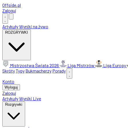
Offside
.
pl
Zaloguj
Artykuły
Wyniki na żywo
ROZGRYWKI
Mistrzostwa Świata 2026
Liga Mistrzów
Liga Europy
Skróty
Typy
Bukmacherzy
Porady
Konto
Wyloguj
Zaloguj
Artykuły
Wyniki Live
Rozgrywki