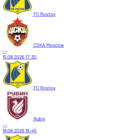
FC Rostov
CSKA Moscow
-
-
15.08.2026
17:30
FC Rostov
Rubin
-
-
18.08.2026
19:45