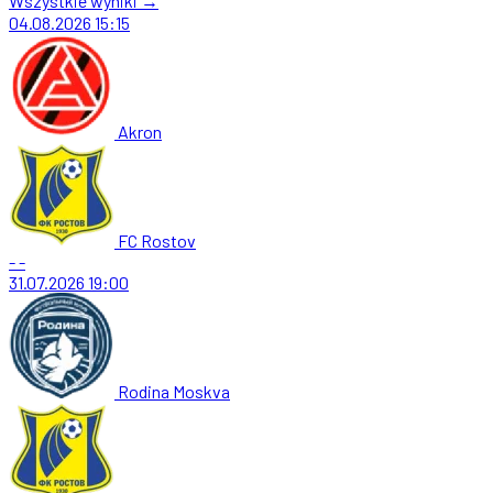
Wszystkie wyniki →
04.08.2026
15:15
Akron
FC Rostov
-
-
31.07.2026
19:00
Rodina Moskva