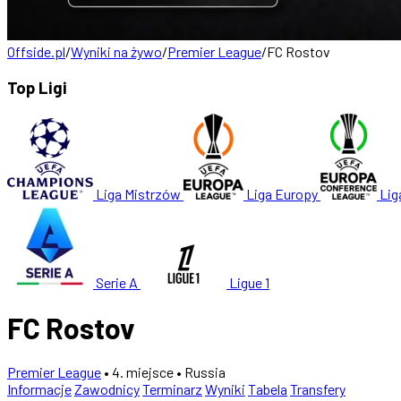
Offside.pl
/
Wyniki na żywo
/
Premier League
/
FC Rostov
Top Ligi
Liga Mistrzów
Liga Europy
Lig
Serie A
Ligue 1
FC Rostov
Premier League
• 4. miejsce
• Russia
Informacje
Zawodnicy
Terminarz
Wyniki
Tabela
Transfery