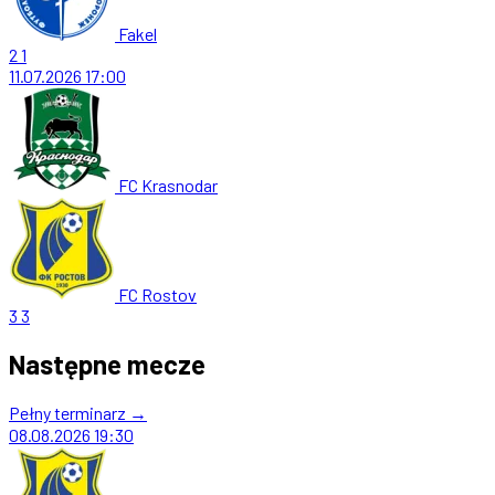
Fakel
2
1
11.07.2026
17:00
FC Krasnodar
FC Rostov
3
3
Następne mecze
Pełny terminarz →
08.08.2026
19:30