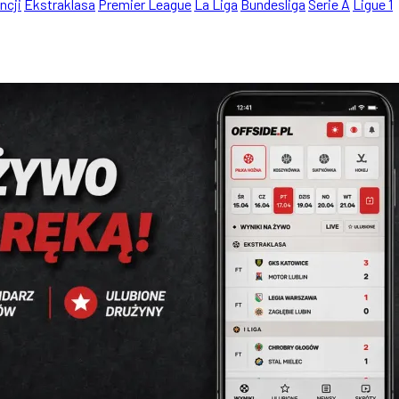
ncji
Ekstraklasa
Premier League
La Liga
Bundesliga
Serie A
Ligue 1