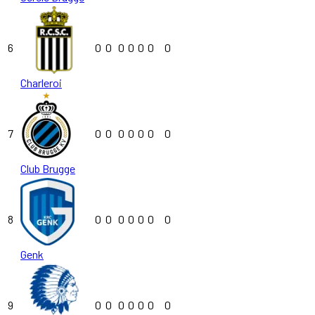
6
0
0
0
0
0
0
0
Charleroi
7
0
0
0
0
0
0
0
Club Brugge
8
0
0
0
0
0
0
0
Genk
9
0
0
0
0
0
0
0