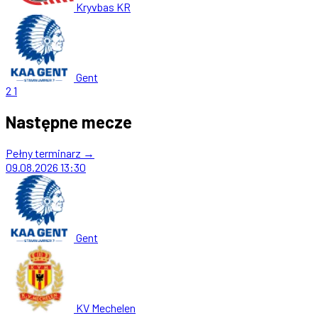
Kryvbas KR
Gent
2
1
Następne mecze
Pełny terminarz →
09.08.2026
13:30
Gent
KV Mechelen