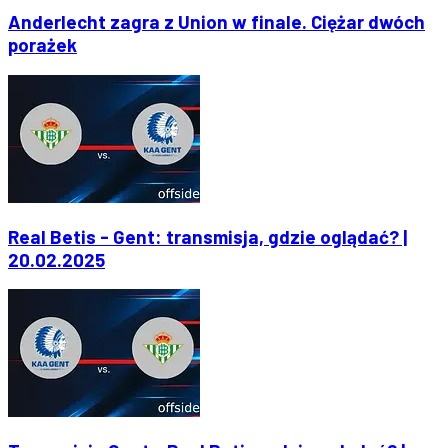
Anderlecht zagra z Union w finale. Ciężar dwóch
porażek
Real Betis - Gent: transmisja, gdzie oglądać? |
20.02.2025