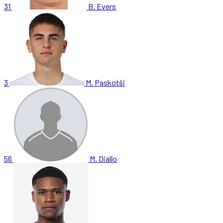
31
B. Evers
3
M. Paskotši
56
M. Diallo