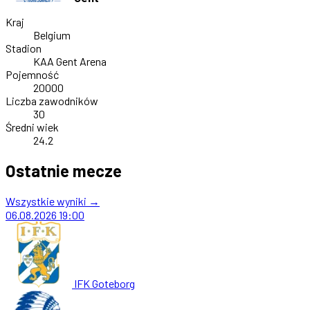
Kraj
Belgium
Stadion
KAA Gent Arena
Pojemność
20000
Liczba zawodników
30
Średni wiek
24.2
Ostatnie mecze
Wszystkie wyniki →
06.08.2026
19:00
IFK Goteborg