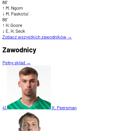
86'
↑
M. Ngom
↓
M. Paskotsi
86'
↑
H. Goore
↓
E. H. Seck
Zobacz wszystkich zawodników →
Zawodnicy
Pełny skład →
41
K. Peersman