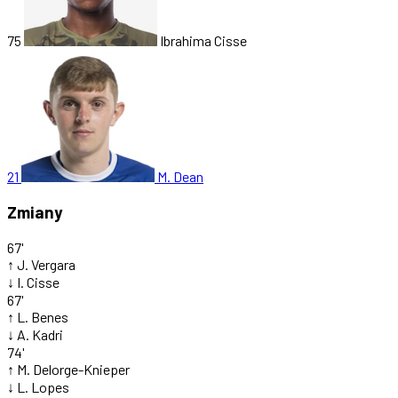
75
Ibrahima Cisse
21
M. Dean
Zmiany
67'
↑
J. Vergara
↓
I. Cisse
67'
↑
L. Benes
↓
A. Kadri
74'
↑
M. Delorge-Knieper
↓
L. Lopes