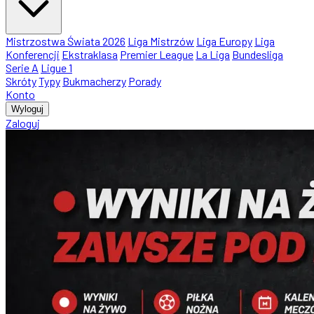
Mistrzostwa Świata 2026
Liga Mistrzów
Liga Europy
Liga
Konferencji
Ekstraklasa
Premier League
La Liga
Bundesliga
Serie A
Ligue 1
Skróty
Typy
Bukmacherzy
Porady
Konto
Wyloguj
Zaloguj