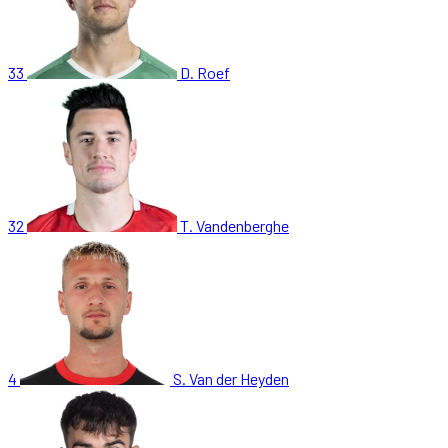
33
D. Roef
32
T. Vandenberghe
4
S. Van der Heyden