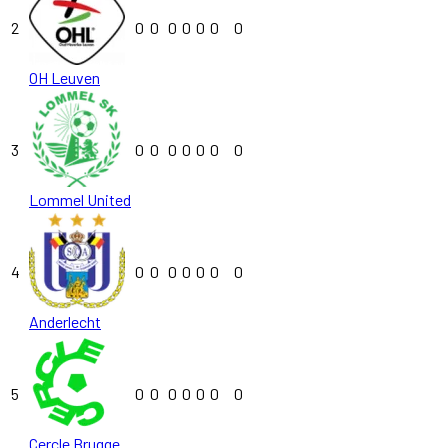
2
0
0
0
0
0
0
0
OH Leuven
3
0
0
0
0
0
0
0
Lommel United
4
0
0
0
0
0
0
0
Anderlecht
5
0
0
0
0
0
0
0
Cercle Brugge