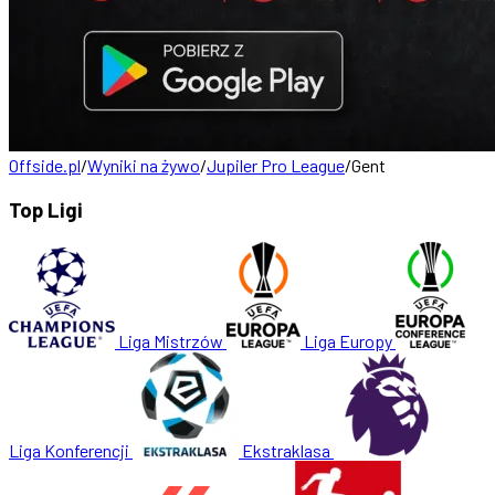
Offside.pl
/
Wyniki na żywo
/
Jupiler Pro League
/
Gent
Top Ligi
Liga Mistrzów
Liga Europy
Liga Konferencji
Ekstraklasa