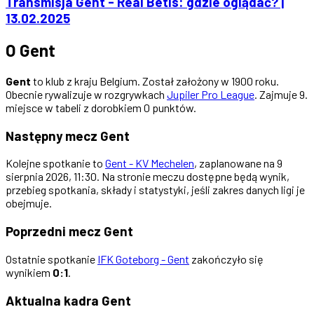
Transmisja Gent - Real Betis: gdzie oglądać? |
13.02.2025
O Gent
Gent
to klub z kraju Belgium. Został założony w 1900 roku.
Obecnie rywalizuje w rozgrywkach
Jupiler Pro League
. Zajmuje 9.
miejsce w tabeli z dorobkiem 0 punktów.
Następny mecz Gent
Kolejne spotkanie to
Gent - KV Mechelen
, zaplanowane na 9
sierpnia 2026, 11:30. Na stronie meczu dostępne będą wynik,
przebieg spotkania, składy i statystyki, jeśli zakres danych ligi je
obejmuje.
Poprzedni mecz Gent
Ostatnie spotkanie
IFK Goteborg - Gent
zakończyło się
wynikiem
0:1
.
Aktualna kadra Gent