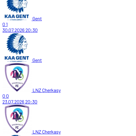
Gent
0
1
30.07.2026
20:30
Gent
LNZ Cherkasy
0
0
23.07.2026
20:30
LNZ Cherkasy