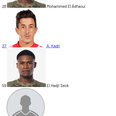
28
Mohammed El Âdfaoui
37
A. Kadri
59
El Hadji Seck