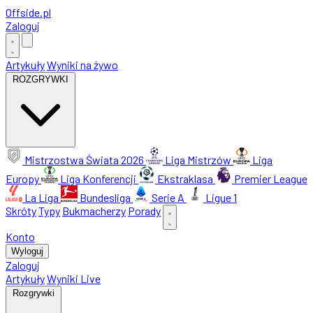
Offside
.
pl
Zaloguj
Artykuły
Wyniki na żywo
ROZGRYWKI
Mistrzostwa Świata 2026
Liga Mistrzów
Liga
Europy
Liga Konferencji
Ekstraklasa
Premier League
La Liga
Bundesliga
Serie A
Ligue 1
Skróty
Typy
Bukmacherzy
Porady
Konto
Wyloguj
Zaloguj
Artykuły
Wyniki Live
Rozgrywki