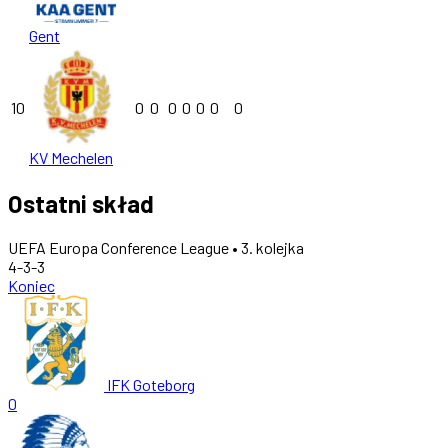
Gent
10
0
0
0
0
0
0
0
KV Mechelen
Ostatni skład
UEFA Europa Conference League • 3. kolejka
4-3-3
Koniec
IFK Goteborg
0