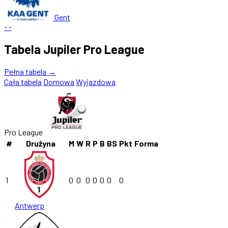
Gent
-
-
Tabela Jupiler Pro League
Pełna tabela →
Cała tabela
Domowa
Wyjazdowa
Pro League
#
Drużyna
M
W
R
P
B
BS
Pkt
Forma
1
0
0
0
0
0
0
0
Antwerp