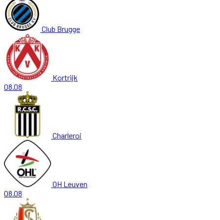
Club Brugge
Kortrijk
08.08
Charleroi
OH Leuven
08.08