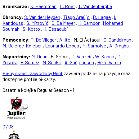
Bramkarze:
K. Peersman
,
D. Roef
,
T. Vandenberghe
Obrońcy:
S. Van der Heyden
,
Tiago Araújo
,
B. Lagae
,
I.
Kandouss
,
S. Mitrović
,
G. De Meyer
,
H. Gambor
,
Mohamed
Soumah
,
S. Kotto
,
H. Essaoubi
Pomocnicy:
T. De Vlieger
,
A. Ito
, M. El Âdfaoui ,
O. Gandelman
,
M. Delorge-Knieper
,
Leonardo Lopes
,
M. Samoise
,
A. Omgba
Napastnicy:
M. Dean
, B. Goore ,
D. Vanzeir
,
W. Kanga
,
D.
Yokota
,
F. Surdez
,
M. Sonko
,
A. Guðjohnsen
,
Hélio Varela
Pełny skład i zawodnicy Gent
zawiera podział na pozycje oraz
dostępne profile piłkarzy.
Ostatnia kolejka
Regular Season - 1
07.08