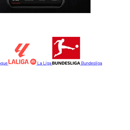
ague
La Liga
Bundesliga