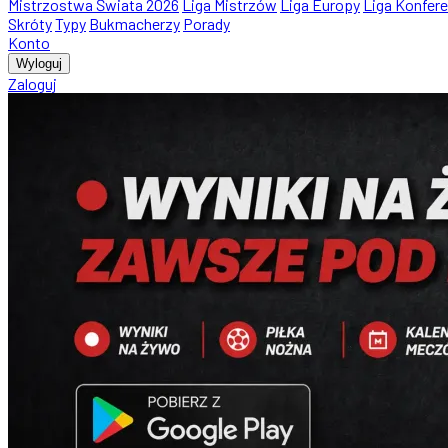
Mistrzostwa Świata 2026
Liga Mistrzów
Liga Europy
Liga Konfere
Skróty
Typy
Bukmacherzy
Porady
Konto
Wyloguj
Zaloguj