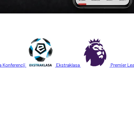
a Konferencji
Ekstraklasa
Premier Le