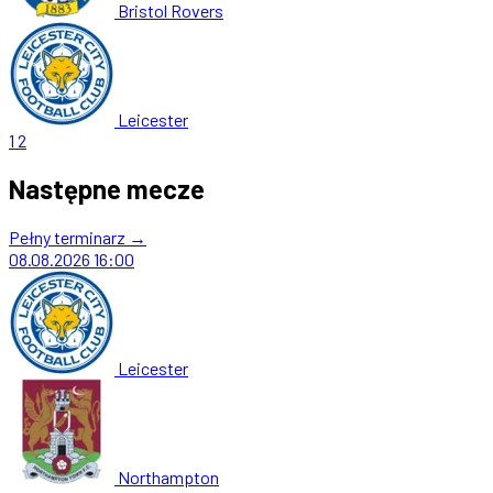
Bristol Rovers
Leicester
1
2
Następne mecze
Pełny terminarz →
08.08.2026
16:00
Leicester
Northampton