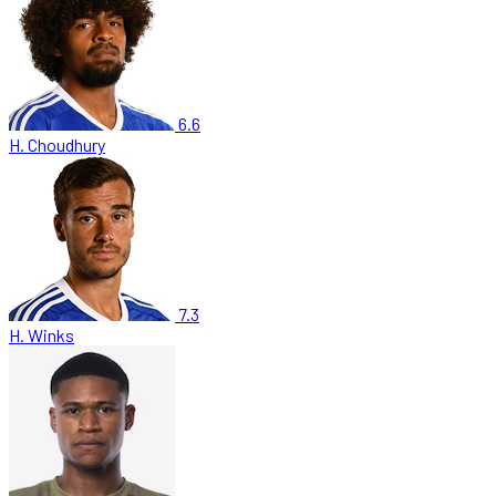
6.6
H. Choudhury
7.3
H. Winks