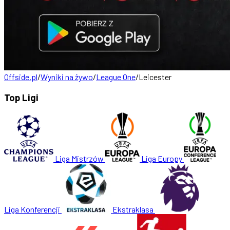
Offside.pl
/
Wyniki na żywo
/
League One
/
Leicester
Top Ligi
Liga Mistrzów
Liga Europy
Liga Konferencji
Ekstraklasa