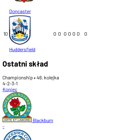
Doncaster
10
0
0
0
0
0
0
0
Huddersfield
Ostatni skład
Championship • 46. kolejka
4-2-3-1
Koniec
Blackburn
-