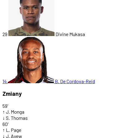
29
Divine Mukasa
14
B. De Cordova-Reid
Zmiany
59'
↑
J. Monga
↓
S. Thomas
60'
↑
L. Page
↓
J. Ayew