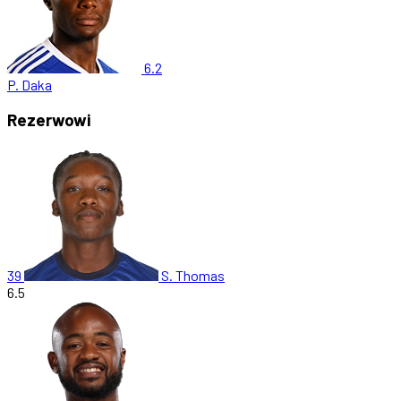
6.2
P. Daka
Rezerwowi
39
S. Thomas
6.5