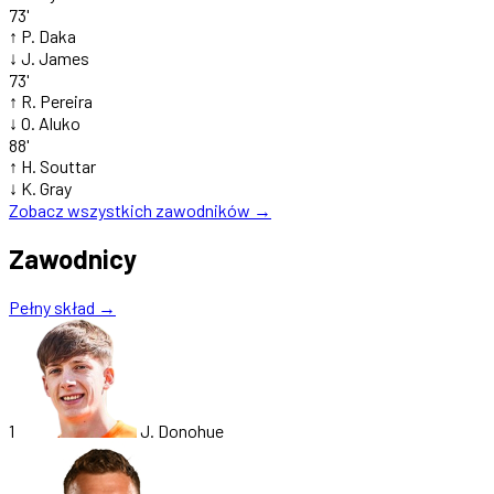
73'
↑
P. Daka
↓
J. James
73'
↑
R. Pereira
↓
O. Aluko
88'
↑
H. Souttar
↓
K. Gray
Zobacz wszystkich zawodników →
Zawodnicy
Pełny skład →
1
J. Donohue