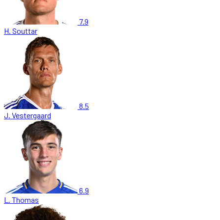
7.9
H. Souttar
8.5
J. Vestergaard
6.9
L. Thomas