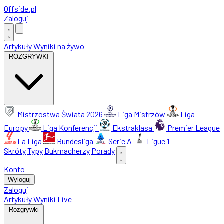
Offside
.
pl
Zaloguj
Artykuły
Wyniki na żywo
ROZGRYWKI
Mistrzostwa Świata 2026
Liga Mistrzów
Liga
Europy
Liga Konferencji
Ekstraklasa
Premier League
La Liga
Bundesliga
Serie A
Ligue 1
Skróty
Typy
Bukmacherzy
Porady
Konto
Wyloguj
Zaloguj
Artykuły
Wyniki Live
Rozgrywki