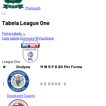
Plymouth
-
-
Tabela League One
Pełna tabela →
Cała tabela
Domowa
Wyjazdowa
League One
#
Drużyna
M
W
R
P
B
BS
Pkt
Forma
1
0
0
0
0
0
0
0
Stockport County