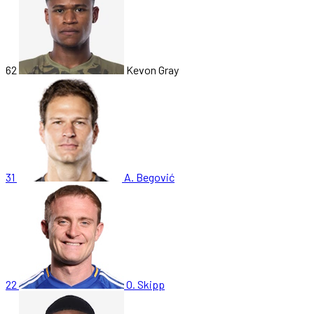
62
Kevon Gray
31
A. Begović
22
O. Skipp