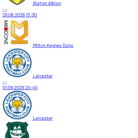
Burton Albion
-
-
29.08.2026
13:30
Milton Keynes Dons
Leicester
-
-
01.09.2026
20:45
Leicester