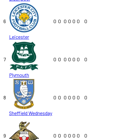
6
0
0
0
0
0
0
0
Leicester
7
0
0
0
0
0
0
0
Plymouth
8
0
0
0
0
0
0
0
Sheffield Wednesday
9
0
0
0
0
0
0
0