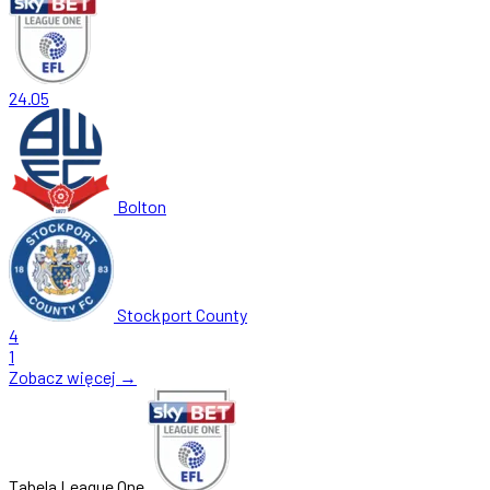
24.05
Bolton
Stockport County
4
1
Zobacz więcej →
Tabela League One