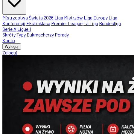
Mistrzostwa Świata 2026
Liga Mistrzów
Liga Europy
Liga
Konferencji
Ekstraklasa
Premier League
La Liga
Bundesliga
Serie A
Ligue 1
Skróty
Typy
Bukmacherzy
Porady
Konto
Wyloguj
Zaloguj