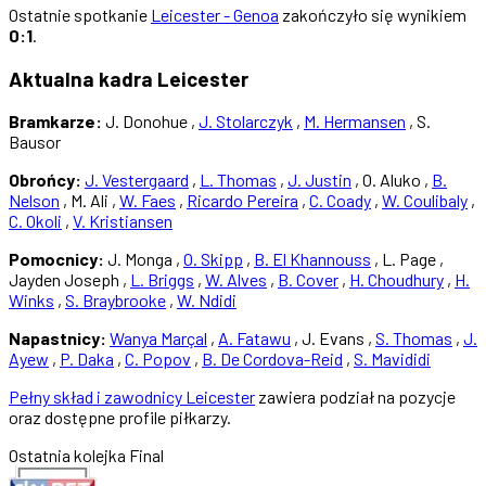
Ostatnie spotkanie
Leicester - Genoa
zakończyło się wynikiem
0:1
.
Aktualna kadra Leicester
Bramkarze:
J. Donohue ,
J. Stolarczyk
,
M. Hermansen
, S.
Bausor
Obrońcy:
J. Vestergaard
,
L. Thomas
,
J. Justin
, O. Aluko ,
B.
Nelson
, M. Ali ,
W. Faes
,
Ricardo Pereira
,
C. Coady
,
W. Coulibaly
,
C. Okoli
,
V. Kristiansen
Pomocnicy:
J. Monga ,
O. Skipp
,
B. El Khannouss
, L. Page ,
Jayden Joseph ,
L. Briggs
,
W. Alves
,
B. Cover
,
H. Choudhury
,
H.
Winks
,
S. Braybrooke
,
W. Ndidi
Napastnicy:
Wanya Marçal
,
A. Fatawu
, J. Evans ,
S. Thomas
,
J.
Ayew
,
P. Daka
,
C. Popov
,
B. De Cordova-Reid
,
S. Mavididi
Pełny skład i zawodnicy Leicester
zawiera podział na pozycje
oraz dostępne profile piłkarzy.
Ostatnia kolejka
Final