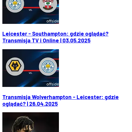
Leicester - Southampton: gdzie oglądać?
Transmisja TV i Online | 03.05.2025
Transmisja Wolverhampton - Leicester: gdzie
oglądać? | 26.04.2025