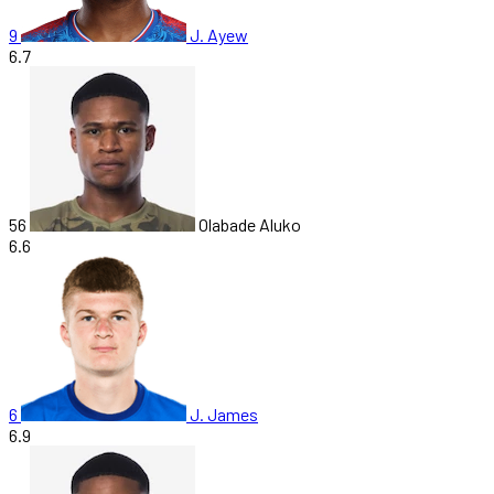
9
J. Ayew
6.7
56
Olabade Aluko
6.6
6
J. James
6.9