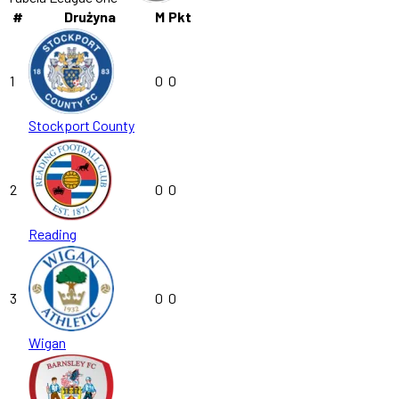
#
Drużyna
M
Pkt
1
0
0
Stockport County
2
0
0
Reading
3
0
0
Wigan