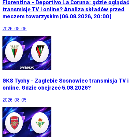
Fiorentina - Deportivo La Coruna: gdzie oglądać
transmisję TV i online? Analiza składów przed
meczem towarzyskim (06.08.2026, 20:00)
2026-08-06
GKS Tychy – Zaglebie Sosnowiec transmisja TV i
online. Gdzie obejrzeć 5.08.2026?
2026-08-05