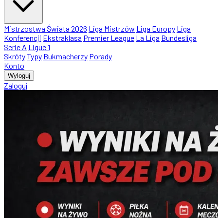
Mistrzostwa Świata 2026
Liga Mistrzów
Liga Europy
Liga
Konferencji
Ekstraklasa
Premier League
La Liga
Bundesliga
Serie A
Ligue 1
Skróty
Typy
Bukmacherzy
Porady
Konto
Wyloguj
Zaloguj