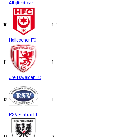
Altglienicke
10
1
1
Hallescher FC
11
1
1
Greifswalder FC
12
1
1
RSV Eintracht
13
2
1