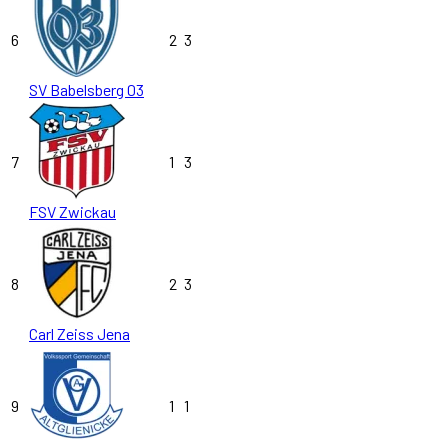
6
2
3
SV Babelsberg 03
7
1
3
FSV Zwickau
8
2
3
Carl Zeiss Jena
9
1
1