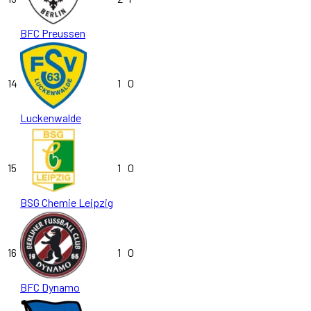
BFC Preussen
14
1
0
Luckenwalde
15
1
0
BSG Chemie Leipzig
16
1
0
BFC Dynamo