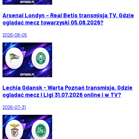
Arsenal Londyn – Real Betis transmisja TV. Gdzie
oglądać mecz towarzyski 05.08.2026?
2026-08-05
Lechia Gdansk - Warta Poznań transmisja. Gdzie
oglądać mecz I Ligi 31.07.2026 online i w TV?
2026-07-31