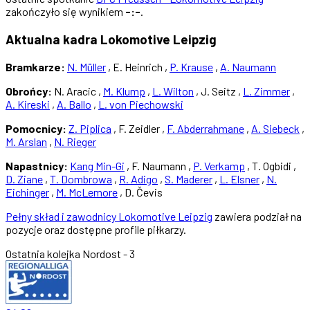
zakończyło się wynikiem
-:-
.
Aktualna kadra Lokomotive Leipzig
Bramkarze:
N. Müller
, E. Heinrich ,
P. Krause
,
A. Naumann
Obrońcy:
N. Aracic ,
M. Klump
,
L. Wilton
, J. Seitz ,
L. Zimmer
,
A. Kireski
,
A. Ballo
,
L. von Piechowski
Pomocnicy:
Z. Piplica
, F. Zeidler ,
F. Abderrahmane
,
A. Siebeck
,
M. Arslan
,
N. Rieger
Napastnicy:
Kang Min-Gi
, F. Naumann ,
P. Verkamp
, T. Ogbidi ,
D. Ziane
,
T. Dombrowa
,
R. Adigo
,
S. Maderer
,
L. Elsner
,
N.
Eichinger
,
M. McLemore
, D. Čevis
Pełny skład i zawodnicy Lokomotive Leipzig
zawiera podział na
pozycje oraz dostępne profile piłkarzy.
Ostatnia kolejka
Nordost - 3