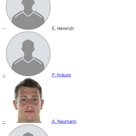
–
E. Heinrich
–
P. Krause
–
A. Naumann