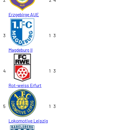
Erzgebirge AUE
3
1
3
Magdeburg II
4
1
3
Rot-weiss Erfurt
5
1
3
Lokomotive Leipzig