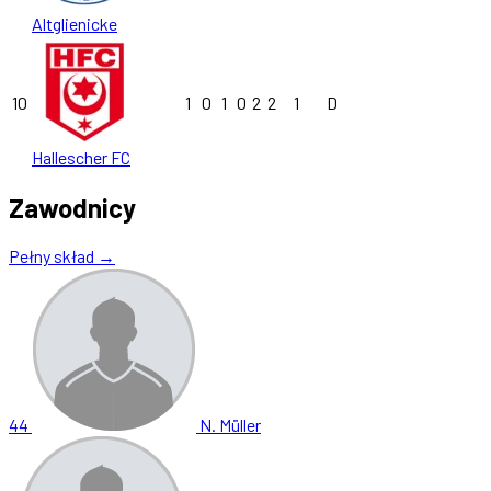
Altglienicke
10
1
0
1
0
2
2
1
D
Hallescher FC
Zawodnicy
Pełny skład →
44
N. Müller