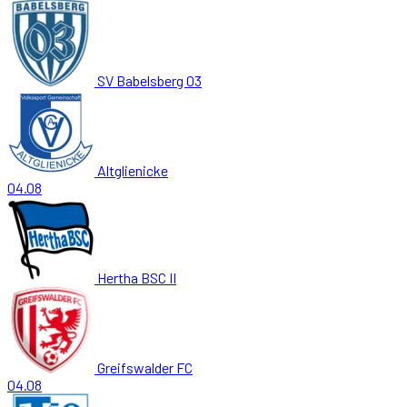
SV Babelsberg 03
Altglienicke
04.08
Hertha BSC II
Greifswalder FC
04.08