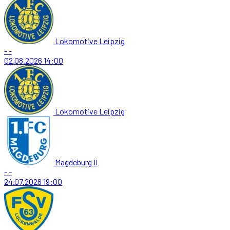
Lokomotive Leipzig
-
-
02.08.2026
14:00
Lokomotive Leipzig
Magdeburg II
-
-
24.07.2026
19:00