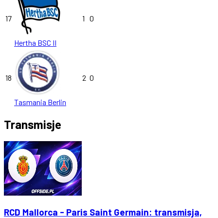
17
1
0
Hertha BSC II
18
2
0
Tasmania Berlin
Transmisje
RCD Mallorca - Paris Saint Germain: transmisja,