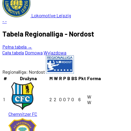
Lokomotive Leipzig
-
-
Tabela Regionalliga - Nordost
Pełna tabela →
Cała tabela
Domowa
Wyjazdowa
Regionalliga: Nordost
#
Drużyna
M
W
R
P
B
BS
Pkt
Forma
W
1
2
2
0
0
7
0
6
W
Chemnitzer FC