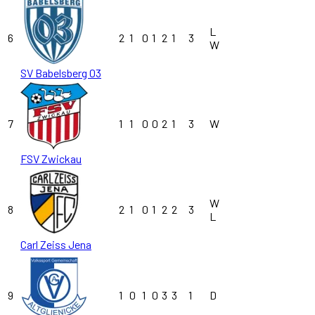
L
6
2
1
0
1
2
1
3
W
SV Babelsberg 03
7
1
1
0
0
2
1
3
W
FSV Zwickau
W
8
2
1
0
1
2
2
3
L
Carl Zeiss Jena
9
1
0
1
0
3
3
1
D