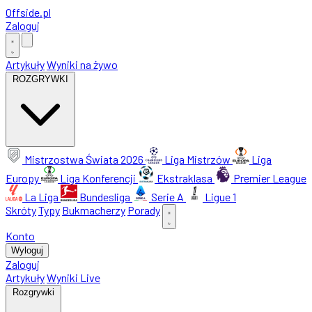
Offside
.
pl
Zaloguj
Artykuły
Wyniki na żywo
ROZGRYWKI
Mistrzostwa Świata 2026
Liga Mistrzów
Liga
Europy
Liga Konferencji
Ekstraklasa
Premier League
La Liga
Bundesliga
Serie A
Ligue 1
Skróty
Typy
Bukmacherzy
Porady
Konto
Wyloguj
Zaloguj
Artykuły
Wyniki Live
Rozgrywki