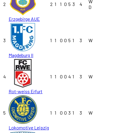
W
2
2
1
1
0
5
3
4
D
Erzgebirge AUE
3
1
1
0
0
5
1
3
W
Magdeburg II
4
1
1
0
0
4
1
3
W
Rot-weiss Erfurt
5
1
1
0
0
3
1
3
W
Lokomotive Leipzig