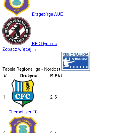
Erzgebirge AUE
BFC Dynamo
Zobacz więcej →
Tabela Regionalliga - Nordost
#
Drużyna
M
Pkt
1
2
6
Chemnitzer FC
2
2
4