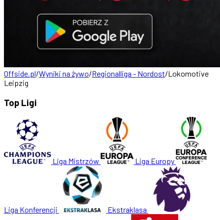
Offside.pl
/
Wyniki na żywo
/
Regionalliga - Nordost
/
Lokomotive
Leipzig
Top Ligi
Liga Mistrzów
Liga Europy
Liga Konferencji
Ekstraklasa