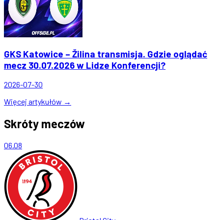
GKS Katowice – Žilina transmisja. Gdzie oglądać
mecz 30.07.2026 w Lidze Konferencji?
2026-07-30
Więcej artykułów →
Skróty meczów
06.08