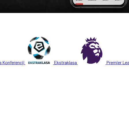
a Konferencji
Ekstraklasa
Premier Le