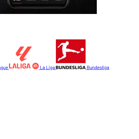
ague
La Liga
Bundesliga