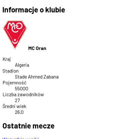
Informacje o klubie
MC Oran
Kraj
Algeria
Stadion
Stade Ahmed Zabana
Pojemność
55000
Liczba zawodników
27
Średni wiek
26.0
Ostatnie mecze