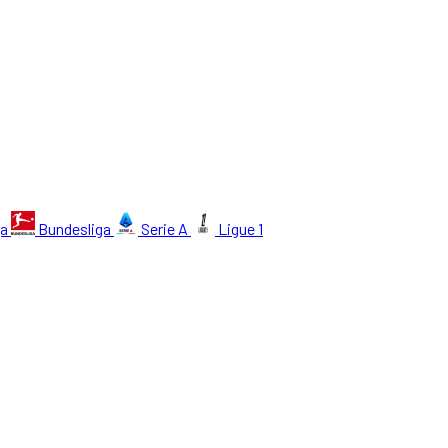
ga
Bundesliga
Serie A
Ligue 1