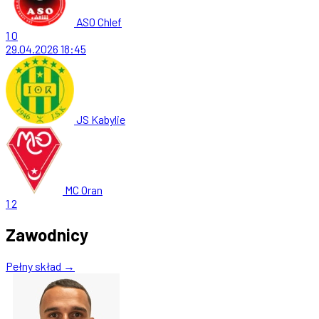
ASO Chlef
1
0
29.04.2026
18:45
JS Kabylie
MC Oran
1
2
Zawodnicy
Pełny skład →