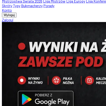
Mistrzostwa Świata 2026
Liga Mistrzów
Liga Europy
Liga Konfere
Skróty
Typy
Bukmacherzy
Porady
Konto
Wyloguj
Zaloguj