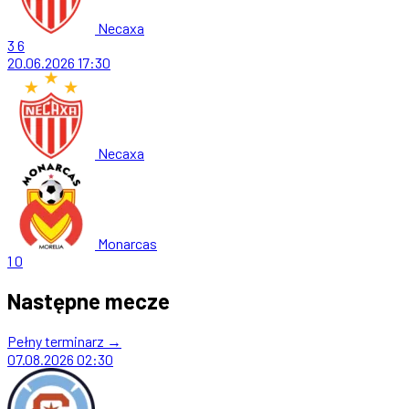
Necaxa
3
6
20.06.2026
17:30
Necaxa
Monarcas
1
0
Następne mecze
Pełny terminarz →
07.08.2026
02:30