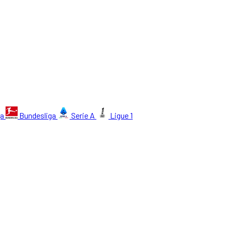
ga
Bundesliga
Serie A
Ligue 1