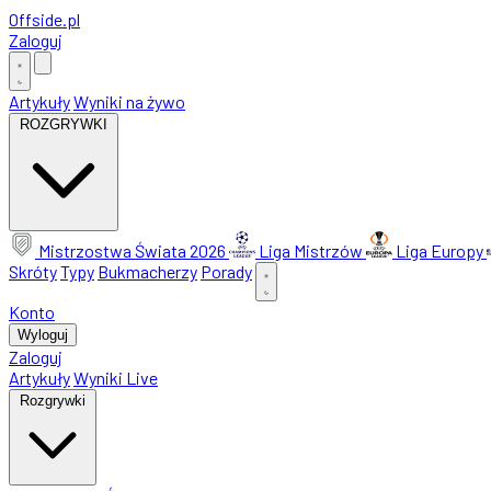
Offside
.
pl
Zaloguj
Artykuły
Wyniki na żywo
ROZGRYWKI
Mistrzostwa Świata 2026
Liga Mistrzów
Liga Europy
Skróty
Typy
Bukmacherzy
Porady
Konto
Wyloguj
Zaloguj
Artykuły
Wyniki Live
Rozgrywki