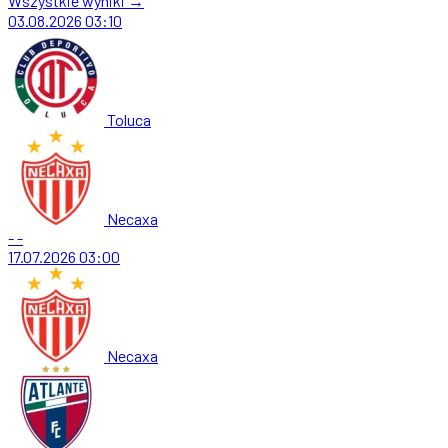
Wszystkie wyniki →
03.08.2026
03:10
Toluca
Necaxa
-
-
17.07.2026
03:00
Necaxa