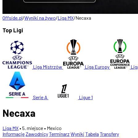
Offside.pl
/
Wyniki na żywo
/
Liga MX
/
Necaxa
Top Ligi
Liga Mistrzów
Liga Europy
Lig
Serie A
Ligue 1
Necaxa
Liga MX
• 5. miejsce
• Mexico
Informacje
Zawodnicy
Terminarz
Wyniki
Tabela
Transfery