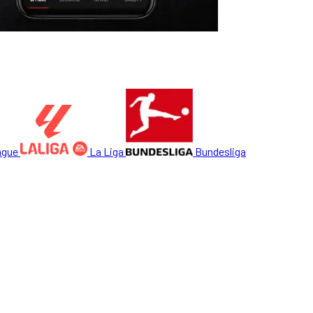
ague
La Liga
Bundesliga