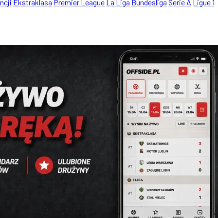
ncji
Ekstraklasa
Premier League
La Liga
Bundesliga
Serie A
Ligue 1