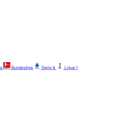
ga
Bundesliga
Serie A
Ligue 1