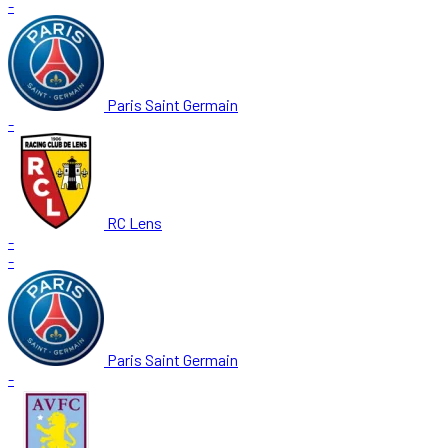
-
Paris Saint Germain
-
RC Lens
-
-
Paris Saint Germain
-