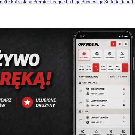
ncji
Ekstraklasa
Premier League
La Liga
Bundesliga
Serie A
Ligue 1