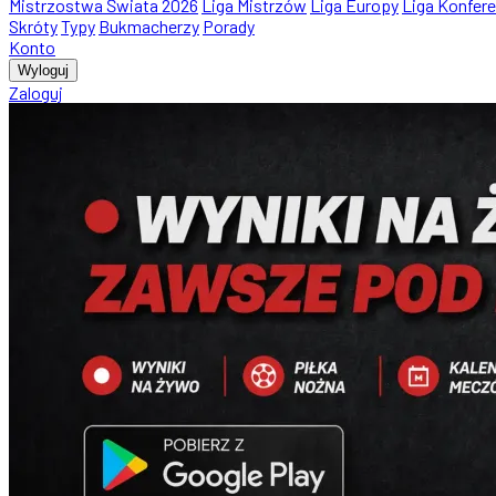
Mistrzostwa Świata 2026
Liga Mistrzów
Liga Europy
Liga Konfere
Skróty
Typy
Bukmacherzy
Porady
Konto
Wyloguj
Zaloguj