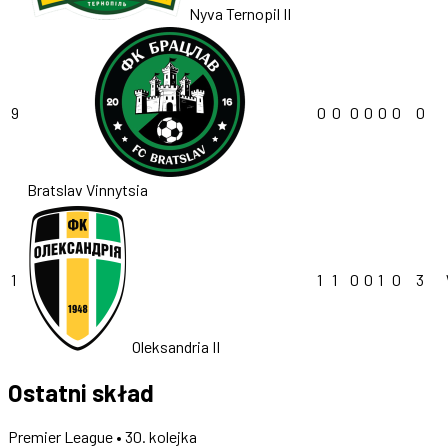
Nyva Ternopil II
9
0
0
0
0
0
0
0
Bratslav Vinnytsia
1
1
1
0
0
1
0
3
Oleksandria II
Ostatni skład
Premier League • 30. kolejka