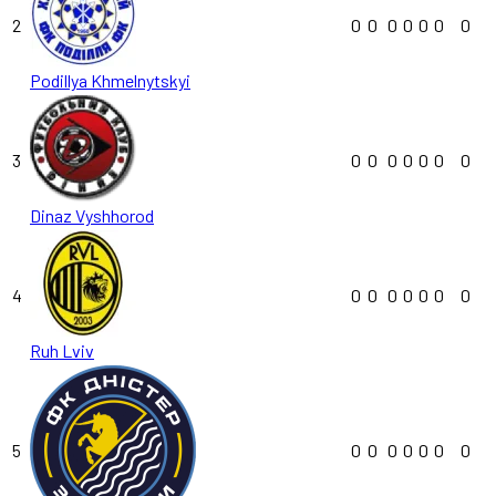
2
0
0
0
0
0
0
0
Podillya Khmelnytskyi
3
0
0
0
0
0
0
0
Dinaz Vyshhorod
4
0
0
0
0
0
0
0
Ruh Lviv
5
0
0
0
0
0
0
0