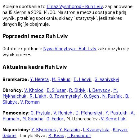
Kolejne spotkanie to
Dinaz Vyshhorod - Ruh Lviv
, zaplanowane
na 15 sierpnia 2026, 14:00. Na stronie meczu dostępne będą
wynik, przebieg spotkania, składy i statystyki, jeśli zakres
danych ligi je obejmuje.
Poprzedni mecz Ruh Lviv
Ostatnie spotkanie
Nyva Vinnytsya - Ruh Lviv
zakończyło się
wynikiem
-:-
.
Aktualna kadra Ruh Lviv
Bramkarze:
Y. Hereta
,
M. Bakus
,
D. Ledvii
,
S. Vanivskyi
Obrońcy:
V. Kholod
,
D. Sliusar
,
R. Didyk
,
I. Denysov
,
M.
Mykhalchuk
,
R. Liakh
,
O. Tovarnytskyi
,
O. Sych
,
N. Rusiak
,
B.
Sliubyk
,
V. Roman
Pomocnicy:
O. Prytula
,
V. Runich
,
D. Pidhurskyi
,
Y. Pastukh
,
A.
Plumain
,
M. Sapuha
,
O. Fedor
, M. Dzhurabaiev ,
V. Semotiuk
Napastnicy:
Y. Klymchuk
,
Y. Karabin
,
I. Kvasnytsia
,
Klayver
Gabriel
, Danylo Slyva ,
K. Kvas
,
I. Krasnopir