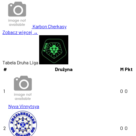
Karbon Cherkasy
Zobacz więcej →
Tabela Druha Liga
#
Drużyna
M
Pkt
1
0
0
Nyva Vinnytsya
2
0
0