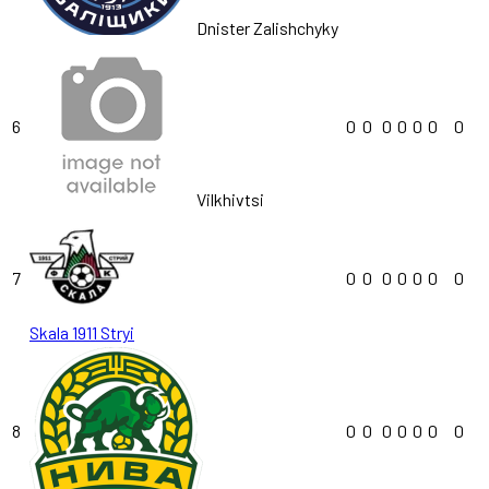
Dnister Zalishchyky
6
0
0
0
0
0
0
0
Vilkhivtsi
7
0
0
0
0
0
0
0
Skala 1911 Stryi
8
0
0
0
0
0
0
0