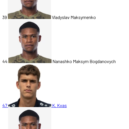
39
Vladyslav Maksymenko
44
Nanashko Maksym Bogdanovych
47
K. Kvas