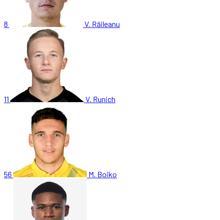
8
V. Răileanu
11
V. Runich
56
M. Boiko