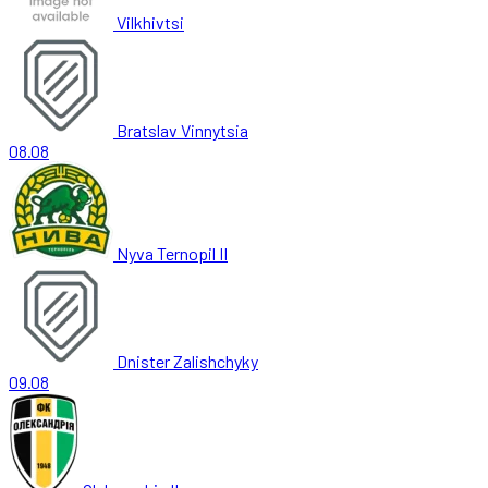
Vilkhivtsi
Bratslav Vinnytsia
08.08
Nyva Ternopil II
Dnister Zalishchyky
09.08