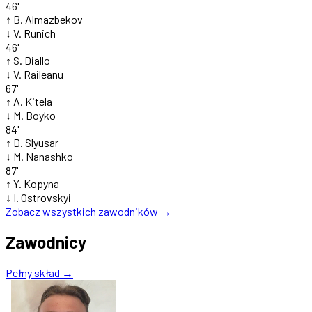
46'
↑
B. Almazbekov
↓
V. Runich
46'
↑
S. Diallo
↓
V. Raileanu
67'
↑
A. Kitela
↓
M. Boyko
84'
↑
D. Slyusar
↓
M. Nanashko
87'
↑
Y. Kopyna
↓
I. Ostrovskyi
Zobacz wszystkich zawodników →
Zawodnicy
Pełny skład →