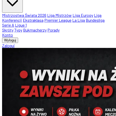
Mistrzostwa Świata 2026
Liga Mistrzów
Liga Europy
Liga
Konferencji
Ekstraklasa
Premier League
La Liga
Bundesliga
Serie A
Ligue 1
Skróty
Typy
Bukmacherzy
Porady
Konto
Wyloguj
Zaloguj