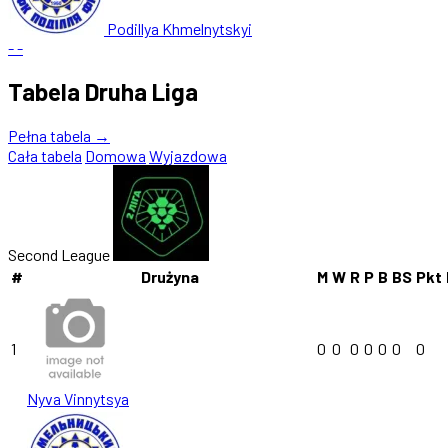
Podillya Khmelnytskyi
-
-
Tabela Druha Liga
Pełna tabela →
Cała tabela
Domowa
Wyjazdowa
Second League
#
Drużyna
M
W
R
P
B
BS
Pkt
1
0
0
0
0
0
0
0
Nyva Vinnytsya