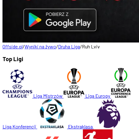
Offside.pl
/
Wyniki na żywo
/
Druha Liga
/
Ruh Lviv
Top Ligi
Liga Mistrzów
Liga Europy
Liga Konferencji
Ekstraklasa