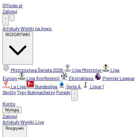
Offside
.
pl
Zaloguj
Artykuły
Wyniki na żywo
ROZGRYWKI
Mistrzostwa Świata 2026
Liga Mistrzów
Liga
Europy
Liga Konferencji
Ekstraklasa
Premier League
La Liga
Bundesliga
Serie A
Ligue 1
Skróty
Typy
Bukmacherzy
Porady
Konto
Wyloguj
Zaloguj
Artykuły
Wyniki Live
Rozgrywki