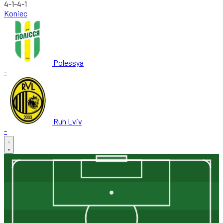
4-1-4-1
Koniec
Polessya
-
Ruh Lviv
-