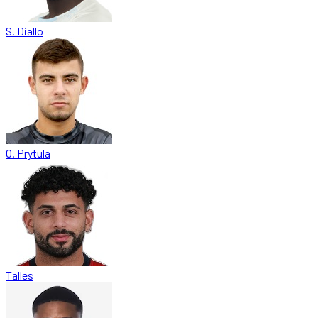
S. Diallo
O. Prytula
Talles