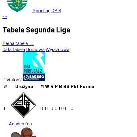
Sporting CP B
-
-
Tabela Segunda Liga
Pełna tabela →
Cała tabela
Domowa
Wyjazdowa
Division2
#
Drużyna
M
W
R
P
B
BS
Pkt
Forma
1
0
0
0
0
0
0
0
Academica