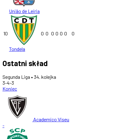
União de Leiria
10
0
0
0
0
0
0
0
Tondela
Ostatni skład
Segunda Liga • 34. kolejka
3-4-3
Koniec
Academico Viseu
-