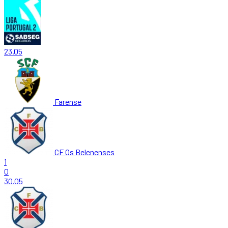
23.05
Farense
CF Os Belenenses
1
0
30.05