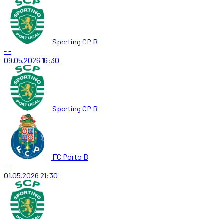
Sporting CP B
-
-
09.05.2026
16:30
Sporting CP B
FC Porto B
-
-
01.05.2026
21:30