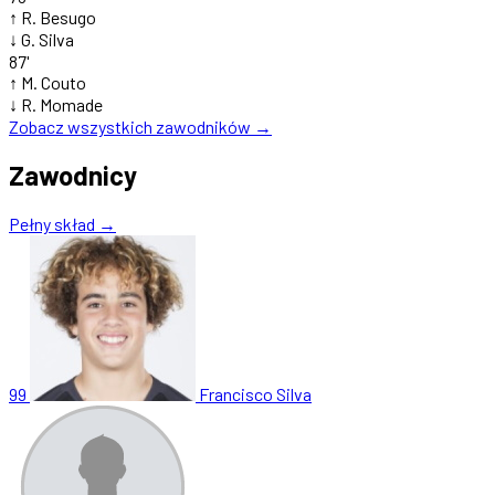
↑
R. Besugo
↓
G. Silva
87'
↑
M. Couto
↓
R. Momade
Zobacz wszystkich zawodników →
Zawodnicy
Pełny skład →
99
Francisco Silva