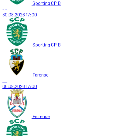
Sporting CP B
-
-
30.08.2026
17:00
Sporting CP B
Farense
-
-
06.09.2026
17:00
Feirense