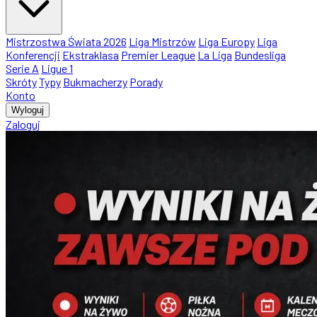
Mistrzostwa Świata 2026
Liga Mistrzów
Liga Europy
Liga
Konferencji
Ekstraklasa
Premier League
La Liga
Bundesliga
Serie A
Ligue 1
Skróty
Typy
Bukmacherzy
Porady
Konto
Wyloguj
Zaloguj