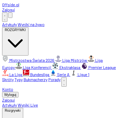
Offside
.
pl
Zaloguj
Artykuły
Wyniki na żywo
ROZGRYWKI
Mistrzostwa Świata 2026
Liga Mistrzów
Liga
Europy
Liga Konferencji
Ekstraklasa
Premier League
La Liga
Bundesliga
Serie A
Ligue 1
Skróty
Typy
Bukmacherzy
Porady
Konto
Wyloguj
Zaloguj
Artykuły
Wyniki Live
Rozgrywki