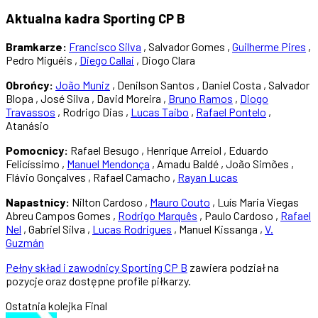
Aktualna kadra Sporting CP B
Bramkarze:
Francisco Silva
, Salvador Gomes ,
Guilherme Pires
,
Pedro Miguéis ,
Diego Callai
, Diogo Clara
Obrońcy:
João Muniz
, Denilson Santos , Daniel Costa , Salvador
Blopa , José Silva , David Moreira ,
Bruno Ramos
,
Diogo
Travassos
, Rodrigo Dias ,
Lucas Taibo
,
Rafael Pontelo
,
Atanásio
Pomocnicy:
Rafael Besugo , Henrique Arreiol , Eduardo
Felicíssimo ,
Manuel Mendonça
, Amadu Baldé , João Simões ,
Flávio Gonçalves , Rafael Camacho ,
Rayan Lucas
Napastnicy:
Nilton Cardoso ,
Mauro Couto
, Luís Maria Viegas
Abreu Campos Gomes ,
Rodrigo Marquês
, Paulo Cardoso ,
Rafael
Nel
, Gabriel Silva ,
Lucas Rodrigues
, Manuel Kissanga ,
V.
Guzmán
Pełny skład i zawodnicy Sporting CP B
zawiera podział na
pozycje oraz dostępne profile piłkarzy.
Ostatnia kolejka
Final