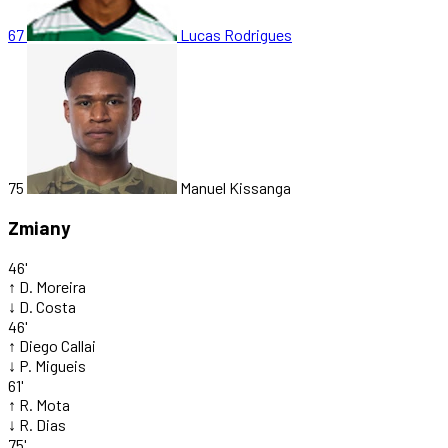
67
Lucas Rodrigues
75
Manuel Kissanga
Zmiany
46'
↑
D. Moreira
↓
D. Costa
46'
↑
Diego Callai
↓
P. Migueis
61'
↑
R. Mota
↓
R. Dias
75'