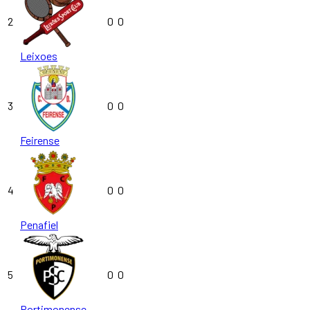
2
0
0
Leixoes
3
0
0
Feirense
4
0
0
Penafiel
5
0
0
Portimonense