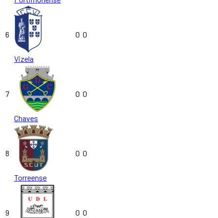
6
0
0
Vizela
7
0
0
Chaves
8
0
0
Torreense
9
0
0