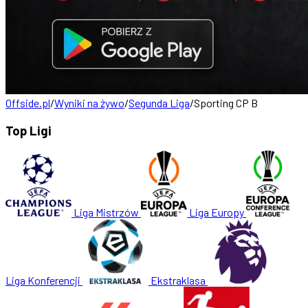
Offside.pl
/
Wyniki na żywo
/
Segunda Liga
/
Sporting CP B
Top Ligi
Liga Mistrzów
Liga Europy
Liga Konferencji
Ekstraklasa