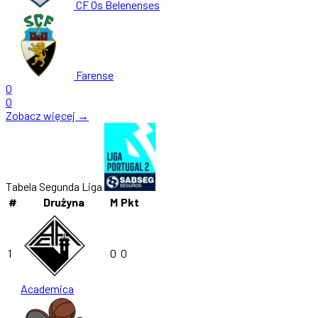
CF Os Belenenses
Farense
0
0
Zobacz więcej →
Tabela Segunda Liga
#
Drużyna
M
Pkt
1
0
0
Academica