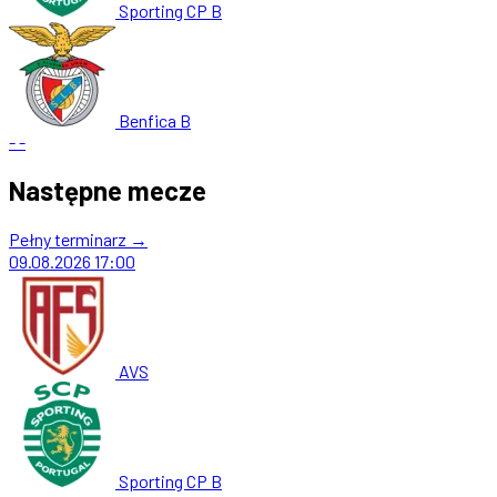
Sporting CP B
Benfica B
-
-
Następne mecze
Pełny terminarz →
09.08.2026
17:00
AVS
Sporting CP B