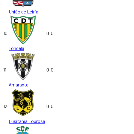
União de Leiria
10
0
0
Tondela
11
0
0
Amarante
12
0
0
Lusitânia Lourosa