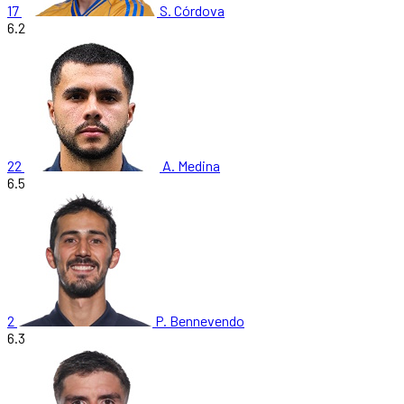
17
S. Córdova
6.2
22
A. Medina
6.5
2
P. Bennevendo
6.3