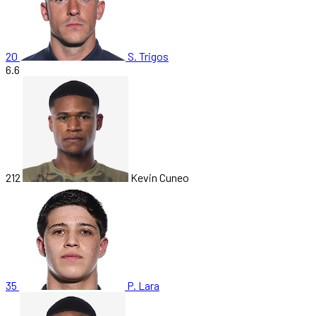
20
S. Trigos
6.6
212
Kevin Cuneo
35
P. Lara