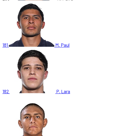
181
M. Paul
182
P. Lara