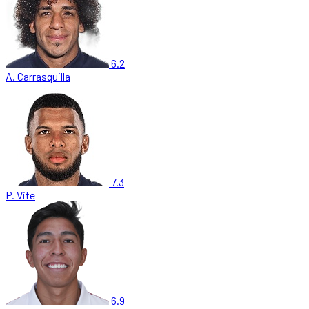
6.2
A. Carrasquilla
7.3
P. Vite
6.9