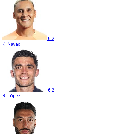
6.2
K. Navas
6.2
R. López