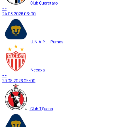
Club Queretaro
-
-
24.08.2026
03:00
U.N.A.M. - Pumas
Necaxa
-
-
29.08.2026
05:00
Club Tijuana