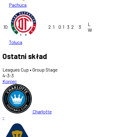
Pachuca
L
10
2
1
0
1
3
2
3
W
Toluca
Ostatni skład
Leagues Cup • Group Stage
4-3-3
Koniec
Charlotte
-