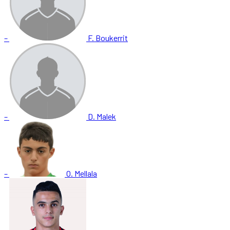
–
F. Boukerrit
–
D. Malek
–
O. Mellala