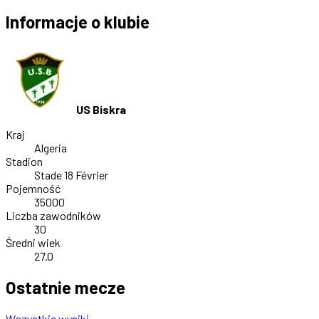
Informacje o klubie
US Biskra
Kraj
Algeria
Stadion
Stade 18 Février
Pojemność
35000
Liczba zawodników
30
Średni wiek
27.0
Ostatnie mecze
Wszystkie wyniki →