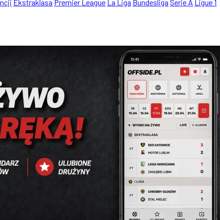
ncji
Ekstraklasa
Premier League
La Liga
Bundesliga
Serie A
Ligue 1