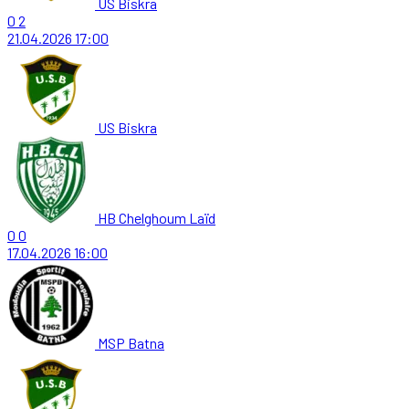
US Biskra
0
2
21.04.2026
17:00
US Biskra
HB Chelghoum Laïd
0
0
17.04.2026
16:00
MSP Batna