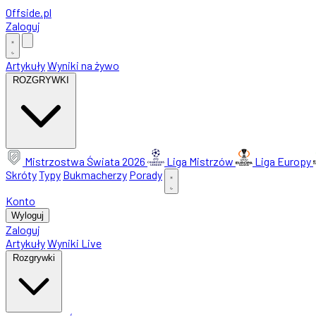
Offside
.
pl
Zaloguj
Artykuły
Wyniki na żywo
ROZGRYWKI
Mistrzostwa Świata 2026
Liga Mistrzów
Liga Europy
Skróty
Typy
Bukmacherzy
Porady
Konto
Wyloguj
Zaloguj
Artykuły
Wyniki Live
Rozgrywki