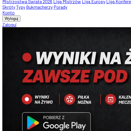
Mistrzostwa Świata 2026
Liga Mistrzów
Liga Europy
Liga Konfere
Skróty
Typy
Bukmacherzy
Porady
Konto
Wyloguj
Zaloguj