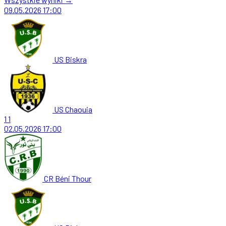
09.05.2026
17:00
US Biskra
US Chaouia
1
1
02.05.2026
17:00
CR Béni Thour