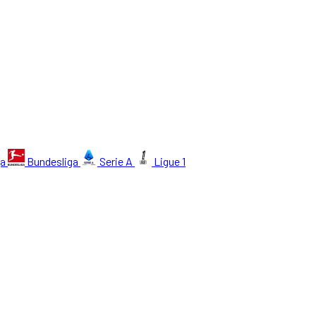
ga
Bundesliga
Serie A
Ligue 1