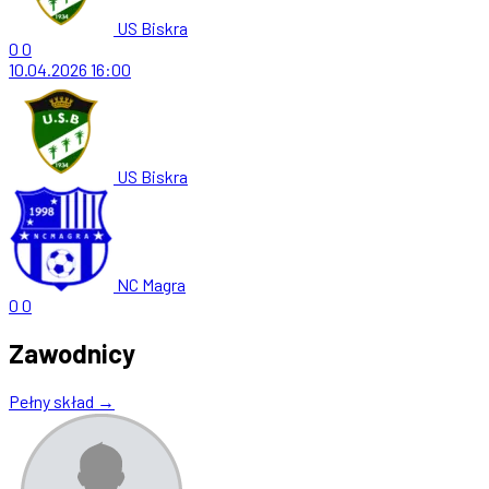
US Biskra
0
0
10.04.2026
16:00
US Biskra
NC Magra
0
0
Zawodnicy
Pełny skład →