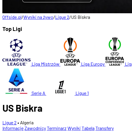
Offside.pl
/
Wyniki na żywo
/
Ligue 2
/
US Biskra
Top Ligi
Liga Mistrzów
Liga Europy
Lig
Serie A
Ligue 1
US Biskra
Ligue 2
• Algeria
Informacje
Zawodnicy
Terminarz
Wyniki
Tabela
Transfery