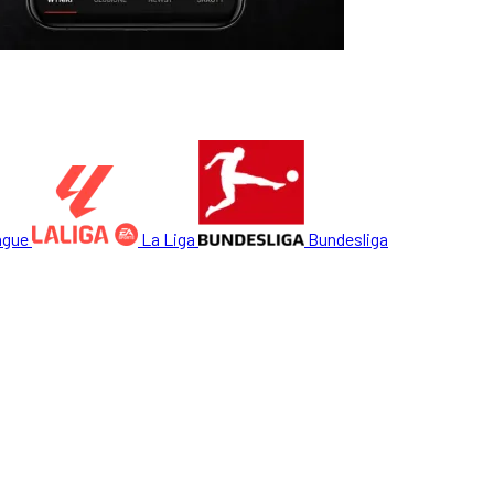
ague
La Liga
Bundesliga