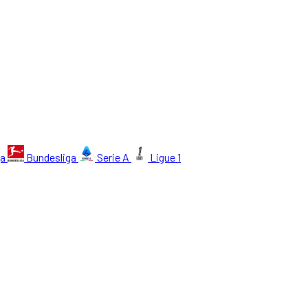
ga
Bundesliga
Serie A
Ligue 1