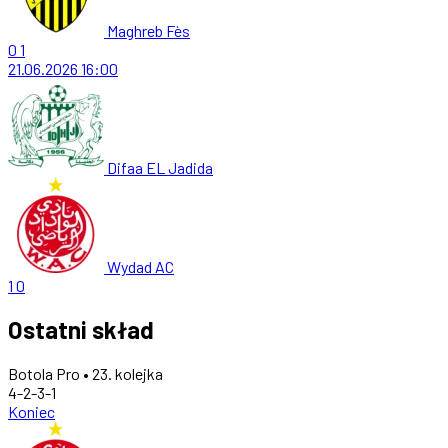
Maghreb Fès
0
1
21.06.2026
16:00
Difaa EL Jadida
Wydad AC
1
0
Ostatni skład
Botola Pro • 23. kolejka
4-2-3-1
Koniec