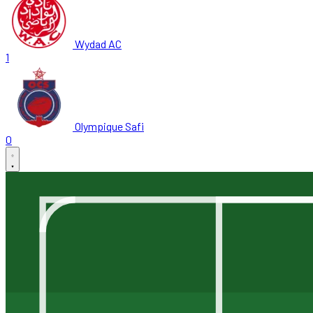
Wydad AC
1
Olympique Safi
0