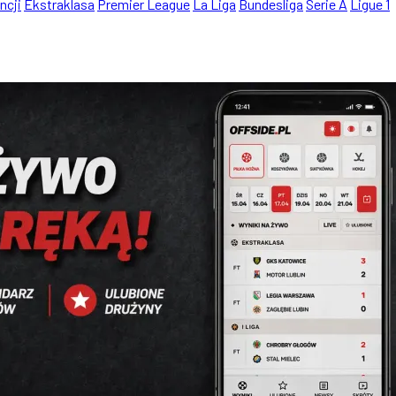
ncji
Ekstraklasa
Premier League
La Liga
Bundesliga
Serie A
Ligue 1