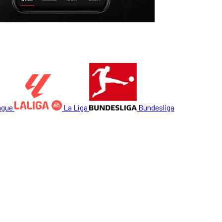
ague
La Liga
Bundesliga