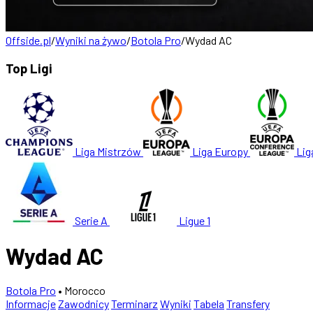
Offside.pl
/
Wyniki na żywo
/
Botola Pro
/
Wydad AC
Top Ligi
Liga Mistrzów
Liga Europy
Lig
Serie A
Ligue 1
Wydad AC
Botola Pro
• Morocco
Informacje
Zawodnicy
Terminarz
Wyniki
Tabela
Transfery