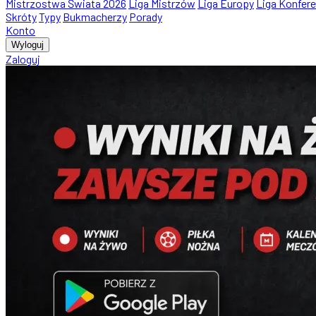
Mistrzostwa Świata 2026
Liga Mistrzów
Liga Europy
Liga Konfere
Skróty
Typy
Bukmacherzy
Porady
Konto
Wyloguj
Zaloguj