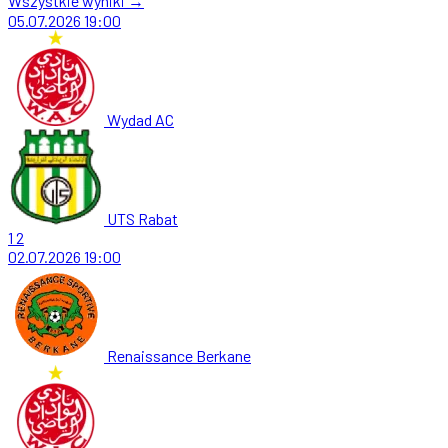
Wszystkie wyniki →
05.07.2026
19:00
Wydad AC
UTS Rabat
1
2
02.07.2026
19:00
Renaissance Berkane