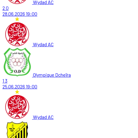
Wydad AC
2
0
28.06.2026
19:00
Wydad AC
Olympique Dcheïra
1
3
25.06.2026
19:00
Wydad AC