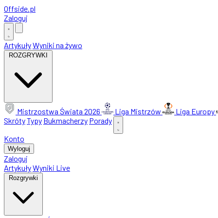
Offside
.
pl
Zaloguj
Artykuły
Wyniki na żywo
ROZGRYWKI
Mistrzostwa Świata 2026
Liga Mistrzów
Liga Europy
Skróty
Typy
Bukmacherzy
Porady
Konto
Wyloguj
Zaloguj
Artykuły
Wyniki Live
Rozgrywki