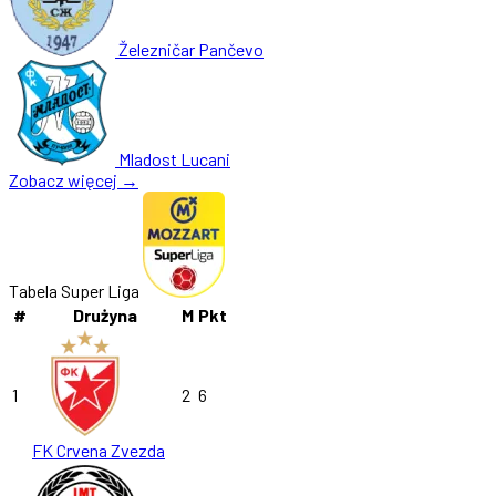
Železničar Pančevo
Mladost Lucani
Zobacz więcej →
Tabela Super Liga
#
Drużyna
M
Pkt
1
2
6
FK Crvena Zvezda