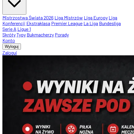
Mistrzostwa Świata 2026
Liga Mistrzów
Liga Europy
Liga
Konferencji
Ekstraklasa
Premier League
La Liga
Bundesliga
Serie A
Ligue 1
Skróty
Typy
Bukmacherzy
Porady
Konto
Wyloguj
Zaloguj