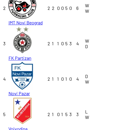
W
2
2
2
0
0
5
0
6
W
IMT Novi Beograd
W
3
2
1
1
0
5
3
4
D
FK Partizan
D
4
2
1
1
0
1
0
4
W
Novi Pazar
L
5
2
1
0
1
5
3
3
W
Vojvodina