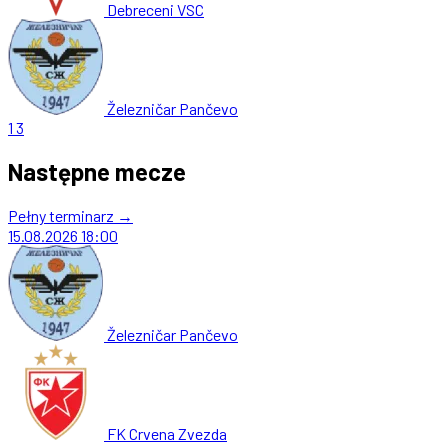
Debreceni VSC
Železničar Pančevo
1
3
Następne mecze
Pełny terminarz →
15.08.2026
18:00
Železničar Pančevo
FK Crvena Zvezda