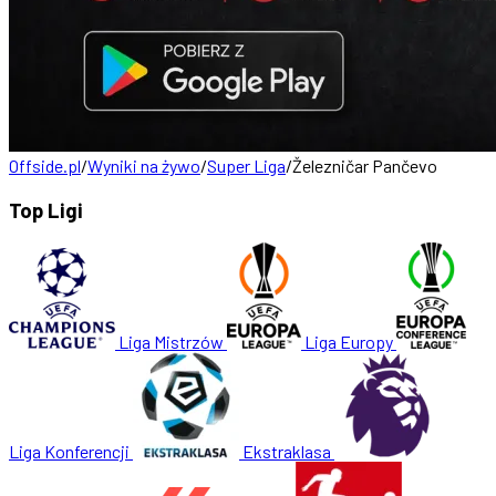
Offside.pl
/
Wyniki na żywo
/
Super Liga
/
Železničar Pančevo
Top Ligi
Liga Mistrzów
Liga Europy
Liga Konferencji
Ekstraklasa