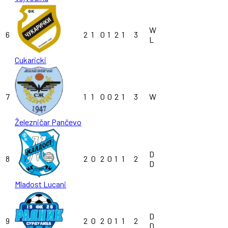
W
6
2
1
0
1
2
1
3
L
Cukaricki
7
1
1
0
0
2
1
3
W
Železničar Pančevo
D
8
2
0
2
0
1
1
2
D
Mladost Lucani
D
9
2
0
2
0
1
1
2
D