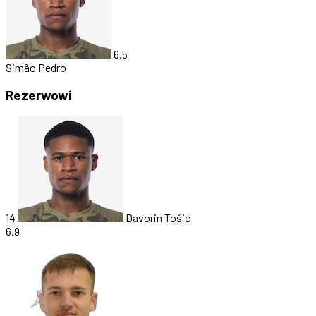
6.5
Simão Pedro
Rezerwowi
14
Davorin Tošić
6.9