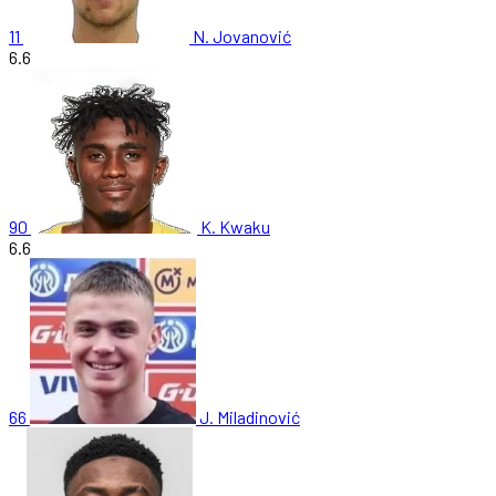
11
N. Jovanović
6.6
90
K. Kwaku
6.6
66
J. Miladinović