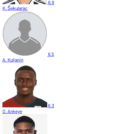
6.9
K. Šekularac
6.5
A. Kuljanin
6.3
D. Ankeye