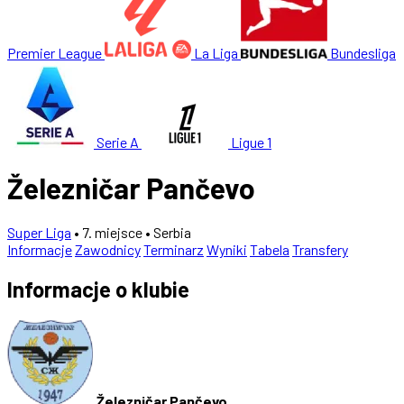
Premier League
La Liga
Bundesliga
Serie A
Ligue 1
Železničar Pančevo
Super Liga
• 7. miejsce
• Serbia
Informacje
Zawodnicy
Terminarz
Wyniki
Tabela
Transfery
Informacje o klubie
Železničar Pančevo