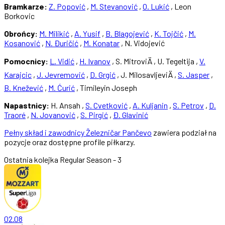
Bramkarze:
Z. Popović
,
M. Stevanović
,
O. Lukić
, Leon
Borkovic
Obrońcy:
M. Milikić
,
A. Yusif
,
B. Blagojević
,
K. Tojčić
,
M.
Kosanović
,
N. Đuričić
,
M. Konatar
, N. Vidojević
Pomocnicy:
L. Vidić
,
H. Ivanov
, S. MitroviÄ , U. Tegeltija ,
V.
Karajcic
,
J. Jevremović
,
D. Grgić
, J. MilosavljeviÄ ,
S. Jasper
,
B. Knežević
,
M. Ćurić
, Timileyin Joseph
Napastnicy:
H. Ansah ,
S. Cvetković
,
A. Kuljanin
,
S. Petrov
,
D.
Traoré
,
N. Jovanović
,
S. Pirgić
,
Đ. Glavinić
Pełny skład i zawodnicy Železničar Pančevo
zawiera podział na
pozycje oraz dostępne profile piłkarzy.
Ostatnia kolejka
Regular Season - 3
02.08