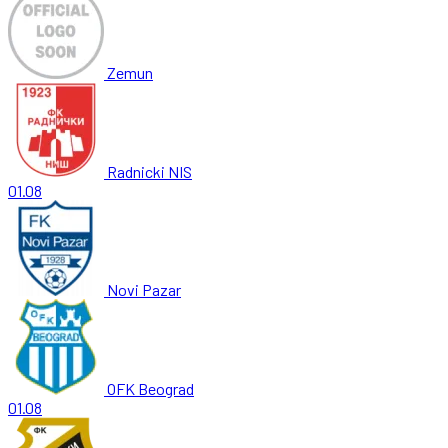
Zemun
Radnicki NIS
01.08
Novi Pazar
OFK Beograd
01.08