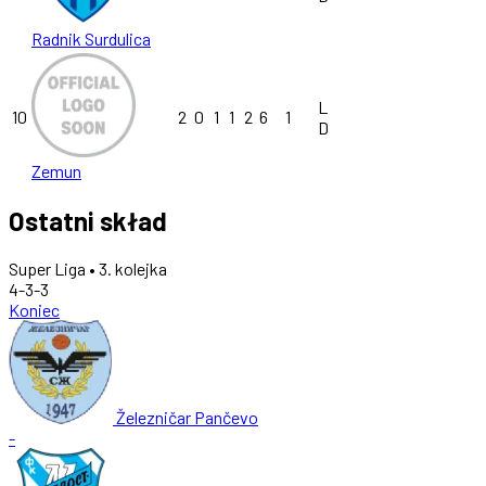
Radnik Surdulica
L
10
2
0
1
1
2
6
1
D
Zemun
Ostatni skład
Super Liga • 3. kolejka
4-3-3
Koniec
Železničar Pančevo
-