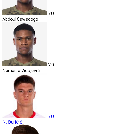
7.0
Abdoul Sawadogo
7.9
Nemanja Vidojević
7.0
N. Đuričić