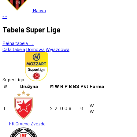
Macva
-
-
Tabela Super Liga
Pełna tabela →
Cała tabela
Domowa
Wyjazdowa
Super Liga
#
Drużyna
M
W
R
P
B
BS
Pkt
Forma
W
1
2
2
0
0
8
1
6
W
FK Crvena Zvezda