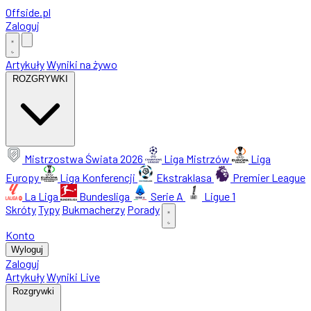
Offside
.
pl
Zaloguj
Artykuły
Wyniki na żywo
ROZGRYWKI
Mistrzostwa Świata 2026
Liga Mistrzów
Liga
Europy
Liga Konferencji
Ekstraklasa
Premier League
La Liga
Bundesliga
Serie A
Ligue 1
Skróty
Typy
Bukmacherzy
Porady
Konto
Wyloguj
Zaloguj
Artykuły
Wyniki Live
Rozgrywki