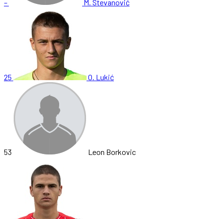
–
M. Stevanović
25
O. Lukić
53
Leon Borkovic