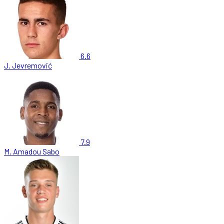
6.6
J. Jevremović
7.9
M. Amadou Sabo