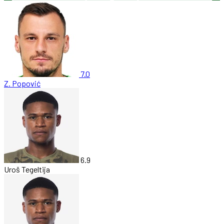
7.0
Z. Popović
6.9
Uroš Tegeltija