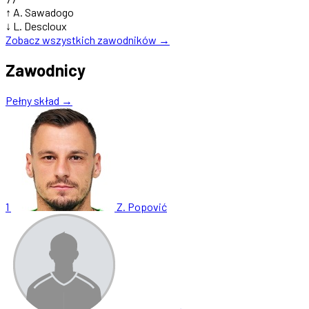
↑
A. Sawadogo
↓
L. Descloux
Zobacz wszystkich zawodników →
Zawodnicy
Pełny skład →
1
Z. Popović