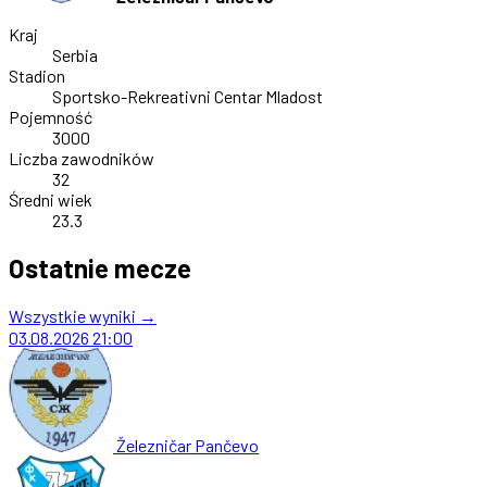
Kraj
Serbia
Stadion
Sportsko-Rekreativni Centar Mladost
Pojemność
3000
Liczba zawodników
32
Średni wiek
23.3
Ostatnie mecze
Wszystkie wyniki →
03.08.2026
21:00
Železničar Pančevo