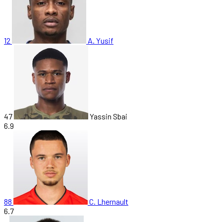
12
A. Yusif
47
Yassin Sbai
6.9
88
C. Lhernault
6.7