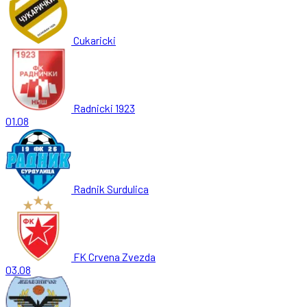
Cukaricki
Radnicki 1923
01.08
Radnik Surdulica
FK Crvena Zvezda
03.08