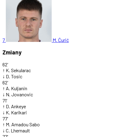
7
M. Ćurić
Zmiany
62'
↑
K. Sekularac
↓
D. Tosic
62'
↑
A. Kuljanin
↓
N. Jovanovic
71'
↑
D. Ankeye
↓
K. Karikari
77'
↑
M. Amadou Sabo
↓
C. Lhernault
77'