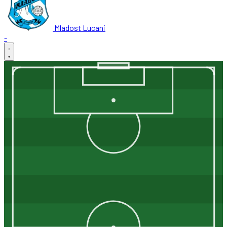
Mladost Lucani
-