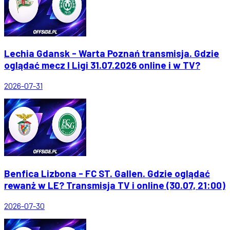
Lechia Gdansk - Warta Poznań transmisja. Gdzie
oglądać mecz I Ligi 31.07.2026 online i w TV?
2026-07-31
Benfica Lizbona - FC ST. Gallen. Gdzie oglądać
rewanż w LE? Transmisja TV i online (30.07, 21:00)
2026-07-30