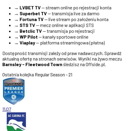
→
LVBET TV
— stream online po rejestracji konta
→
Superbet TV
— transmisja live za darmo
→
Fortuna TV
— live stream po założeniu konta
→
STS TV
— mecz online w aplikacji STS
→
Betclic TV
— transmisja po rejestracji
→
WP Pilot
— kanały sportowe online
→
Viaplay
— platforma streamingowa (płatna)
Dostępność transmisji zależy od praw nadawczych. Sprawdź
aktualną ofertę na stronach serwisów. Wyniki na żywo meczu
Barnsley - Fleetwood Town
śledzisz na Offside.pl.
Ostatnia kolejka
Regular Season - 21
11.07