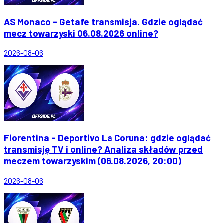
AS Monaco - Getafe transmisja. Gdzie oglądać
mecz towarzyski 06.08.2026 online?
2026-08-06
Fiorentina - Deportivo La Coruna: gdzie oglądać
transmisję TV i online? Analiza składów przed
meczem towarzyskim (06.08.2026, 20:00)
2026-08-06