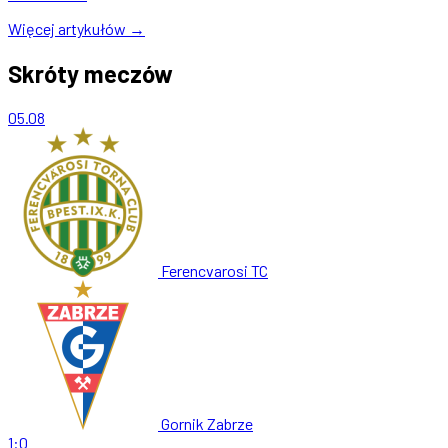
Więcej artykułów →
Skróty meczów
05.08
Ferencvarosi TC
Gornik Zabrze
1:0