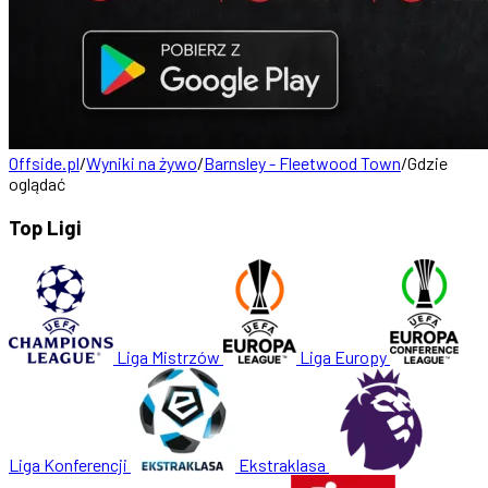
Offside.pl
/
Wyniki na żywo
/
Barnsley - Fleetwood Town
/
Gdzie
oglądać
Top Ligi
Liga Mistrzów
Liga Europy
Liga Konferencji
Ekstraklasa