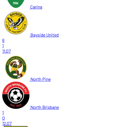
Carina
Bayside United
6
1
11.07
North Pine
North Brisbane
1
0
12.07