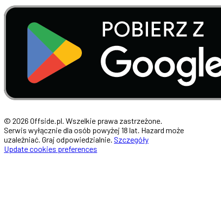
© 2026 Offside.pl. Wszelkie prawa zastrzeżone.
Serwis wyłącznie dla osób powyżej 18 lat. Hazard może
uzależniać. Graj odpowiedzialnie.
Szczegóły
Update cookies preferences