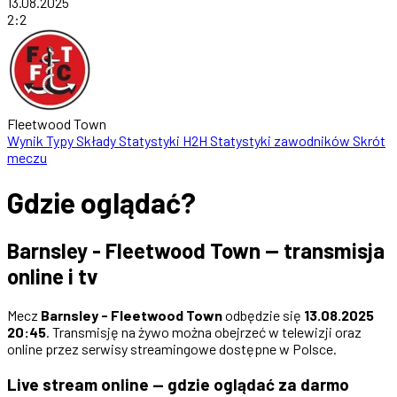
13.08.2025
2
:
2
Fleetwood Town
Wynik
Typy
Składy
Statystyki
H2H
Statystyki zawodników
Skrót
meczu
Gdzie oglądać?
Barnsley - Fleetwood Town — transmisja
online i tv
Mecz
Barnsley - Fleetwood Town
odbędzie się
13.08.2025
20:45
. Transmisję na żywo można obejrzeć w telewizji oraz
online przez serwisy streamingowe dostępne w Polsce.
Live stream online — gdzie oglądać za darmo