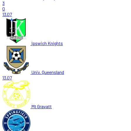
3
0
13.07
Ipswich Knights
Univ. Queensland
13.07
Mt Gravatt