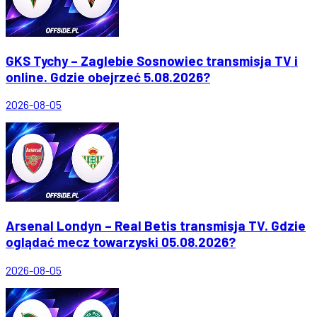
GKS Tychy – Zaglebie Sosnowiec transmisja TV i
online. Gdzie obejrzeć 5.08.2026?
2026-08-05
Arsenal Londyn – Real Betis transmisja TV. Gdzie
oglądać mecz towarzyski 05.08.2026?
2026-08-05