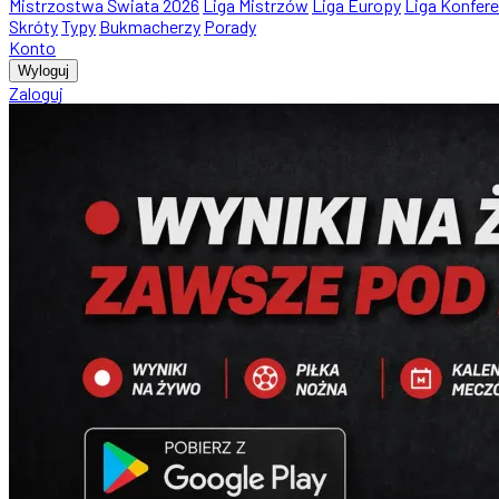
Mistrzostwa Świata 2026
Liga Mistrzów
Liga Europy
Liga Konfere
Skróty
Typy
Bukmacherzy
Porady
Konto
Wyloguj
Zaloguj