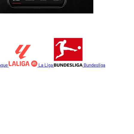
ague
La Liga
Bundesliga