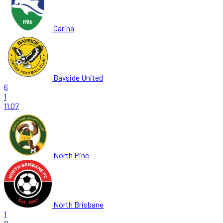
Carina
Bayside United
6
1
11.07
North Pine
North Brisbane
1