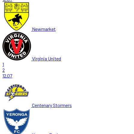
Newmarket
Virginia United
1
2
12.07
Centenary Stormers