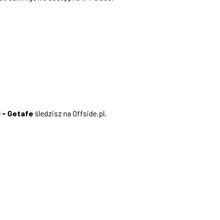
 - Getafe
śledzisz na Offside.pl.