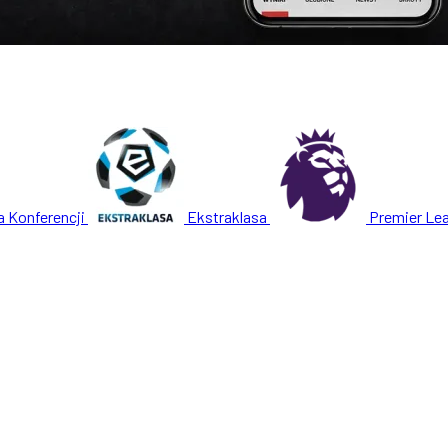
a Konferencji
Ekstraklasa
Premier Le