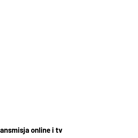
ansmisja online i tv