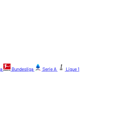
ga
Bundesliga
Serie A
Ligue 1