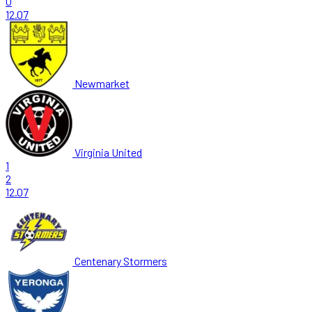
0
12.07
Newmarket
Virginia United
1
2
12.07
Centenary Stormers