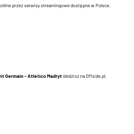
z online przez serwisy streamingowe dostępne w Polsce.
int Germain - Atletico Madryt
śledzisz na Offside.pl.