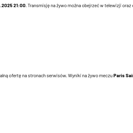
6.2025 21:00
. Transmisję na żywo można obejrzeć w telewizji ora
alną ofertę na stronach serwisów. Wyniki na żywo meczu
Paris Sa