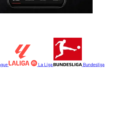
ague
La Liga
Bundesliga