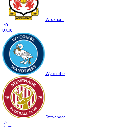
Wrexham
1:0
07.08
Wycombe
Stevenage
1:2