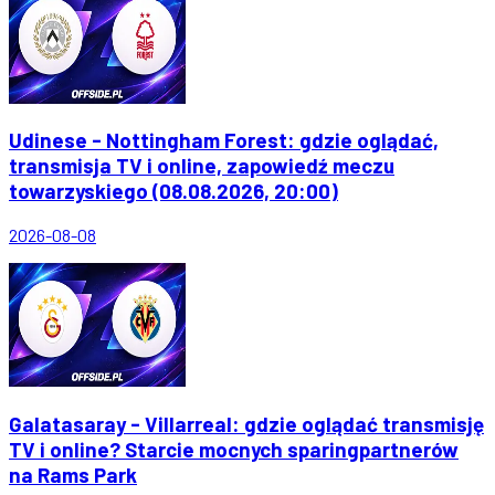
Udinese - Nottingham Forest: gdzie oglądać,
transmisja TV i online, zapowiedź meczu
towarzyskiego (08.08.2026, 20:00)
2026-08-08
Galatasaray - Villarreal: gdzie oglądać transmisję
TV i online? Starcie mocnych sparingpartnerów
na Rams Park