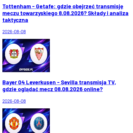
Tottenham - Getafe: gdzie obejrzeć transmisję
meczu towarzyskiego 8.08.2026? Składy i analiza
taktyczna
2026-08-08
Bayer 04 Leverkusen - Sevilla transmisja TV,
gdzie oglądać mecz 08.08.2026 online?
2026-08-08