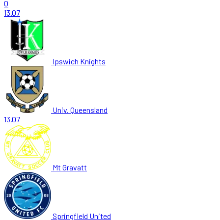
0
13.07
Ipswich Knights
Univ. Queensland
13.07
Mt Gravatt
Springfield United