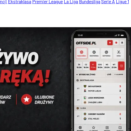
ncji
Ekstraklasa
Premier League
La Liga
Bundesliga
Serie A
Ligue 1