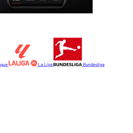
ague
La Liga
Bundesliga