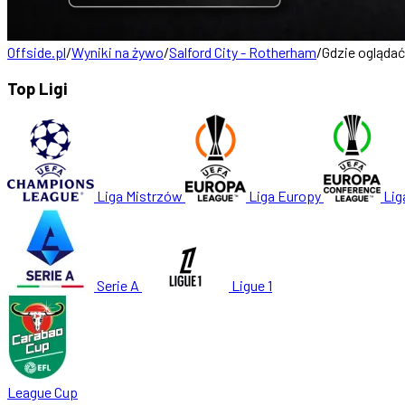
Offside.pl
/
Wyniki na żywo
/
Salford City - Rotherham
/
Gdzie oglądać
Top Ligi
Liga Mistrzów
Liga Europy
Lig
Serie A
Ligue 1
League Cup