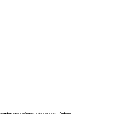
z serwisy streamingowe dostępne w Polsce.