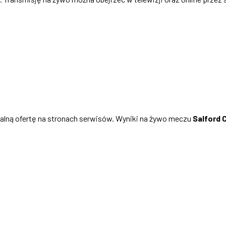
alną ofertę na stronach serwisów. Wyniki na żywo meczu
Salford 