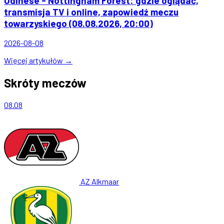
Udinese - Nottingham Forest: gdzie oglądać,
transmisja TV i online, zapowiedź meczu
towarzyskiego (08.08.2026, 20:00)
2026-08-08
Więcej artykułów →
Skróty meczów
08.08
AZ Alkmaar