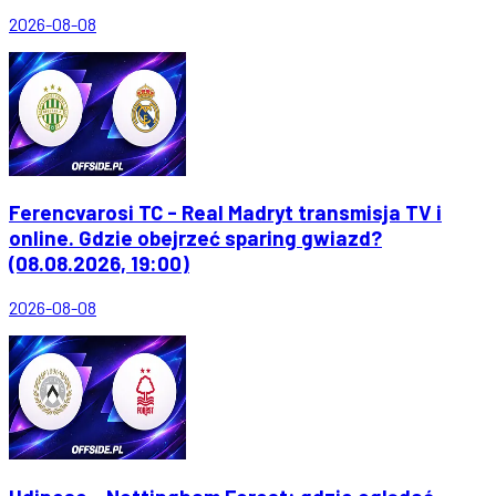
2026-08-08
Ferencvarosi TC - Real Madryt transmisja TV i
online. Gdzie obejrzeć sparing gwiazd?
(08.08.2026, 19:00)
2026-08-08