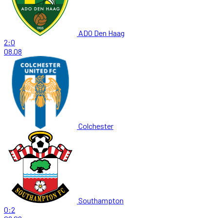
ADO Den Haag
2:0
08.08
Colchester
Southampton
0:2