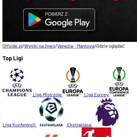
Offside.pl
/
Wyniki na żywo
/
Venezia - Mantova
/
Gdzie oglądać
Top Ligi
Liga Mistrzów
Liga Europy
Liga Konferencji
Ekstraklasa