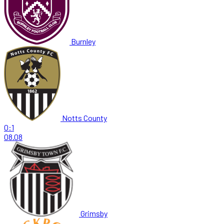
Burnley
Notts County
0:1
08.08
Grimsby