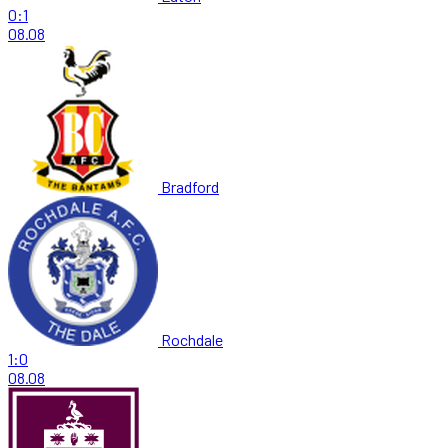
0:1
08.08
Bradford
Rochdale
1:0
08.08