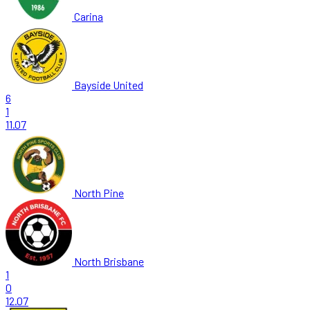
Carina
Bayside United
6
1
11.07
North Pine
North Brisbane
1
0
12.07