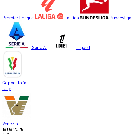
Premier League
La Liga
Bundesliga
Serie A
Ligue 1
Coppa Italia
italy
Venezia
16.08.2025