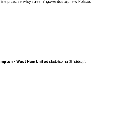
online przez serwisy streamingowe dostępne w Polsce.
ampton - West Ham United
śledzisz na Offside.pl.