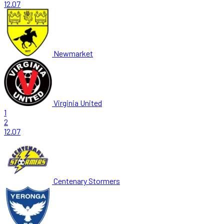
12.07
Newmarket
Virginia United
1
2
12.07
Centenary Stormers