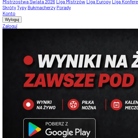
Mistrzostwa Świata 2026
Liga Mistrzów
Liga Europy
Liga Konfere
Skróty
Typy
Bukmacherzy
Porady
Konto
Wyloguj
Zaloguj