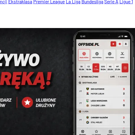
ncji
Ekstraklasa
Premier League
La Liga
Bundesliga
Serie A
Ligue 1