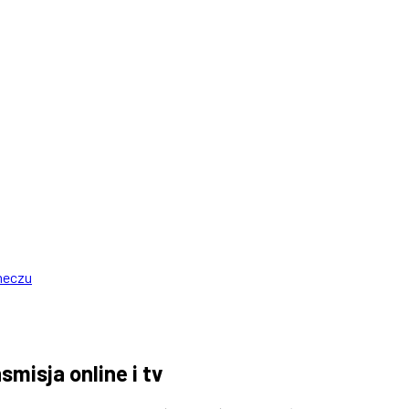
meczu
misja online i tv