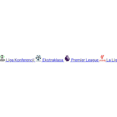
Liga Konferencji
Ekstraklasa
Premier League
La Li