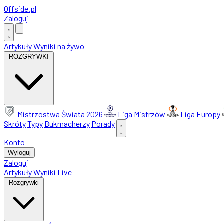
Offside
.
pl
Zaloguj
Artykuły
Wyniki na żywo
ROZGRYWKI
Mistrzostwa Świata 2026
Liga Mistrzów
Liga Europy
Skróty
Typy
Bukmacherzy
Porady
Konto
Wyloguj
Zaloguj
Artykuły
Wyniki Live
Rozgrywki