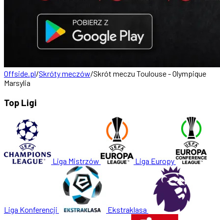
Offside.pl
/
Skróty meczów
/
Skrót meczu Toulouse - Olympique
Marsylia
Top Ligi
Liga Mistrzów
Liga Europy
Liga Konferencji
Ekstraklasa