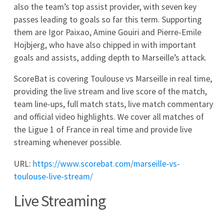
AS Monaco
4
0
0
Stade Brestois 29
5
0
0
Lorient
6
0
0
LE Havre