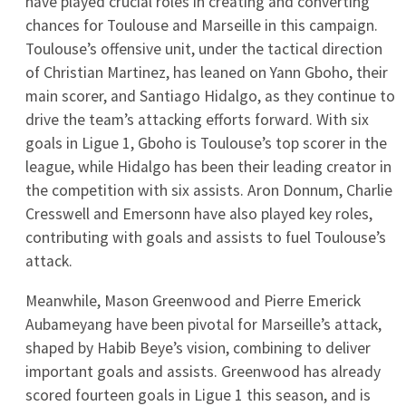
Springfield United
Zobacz więcej →
Tabela
#
Drużyna
M
Pkt
1
0
0
Auxerre
2
0
0
Angers
3
0
0