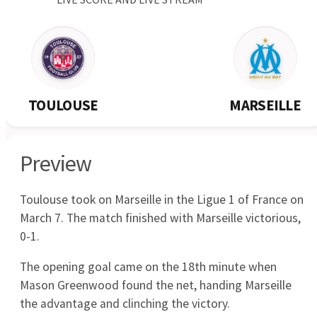
0
12.07
Newmarket
Virginia United
1
2
12.07
Centenary Stormers