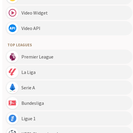
Obejrzyj
Toulouse - Olympique Marsylia skrót meczu
, który
odbył się w dniu (21.04.2024). Sprawdź najciekawsze sytuacje,
bramki, gole i interesujące sytuacje meczu rozgrywanego w
Ligue 1. Sprawdź inne popularne skróty meczów z wydarzeń z
kategorii Ligue 1 i dyscypliny Piłka nożna. U nas znajdziesz
skróty z wielu meczów w tym również ze spotkania Toulouse -
Olympique Marsylia, które odbyło się w dniu 21.04.2024. U nas
znajdziesz bramki, gole z popularnego sportu jakim jest Piłka
nożna.
Ostatnia kolejka
Regular Season - 21
11.07