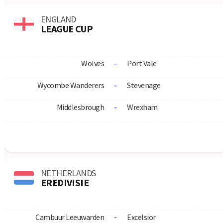
Lincoln Red Imps FC
Omonia Nicosia
1:1
06.08