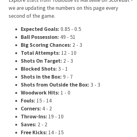
AS Monaco - Getafe transmisja. Gdzie oglądać
mecz towarzyski 06.08.2026 online?
2026-08-06
Fiorentina - Deportivo La Coruna: gdzie oglądać
transmisję TV i online? Analiza składów przed
meczem towarzyskim (06.08.2026, 20:00)
2026-08-06