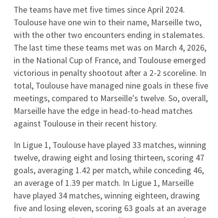
Lechia Gdansk - Warta Poznań transmisja. Gdzie
oglądać mecz I Ligi 31.07.2026 online i w TV?
2026-07-31
Benfica Lizbona - FC ST. Gallen. Gdzie oglądać
rewanż w LE? Transmisja TV i online (30.07, 21:00)
2026-07-30