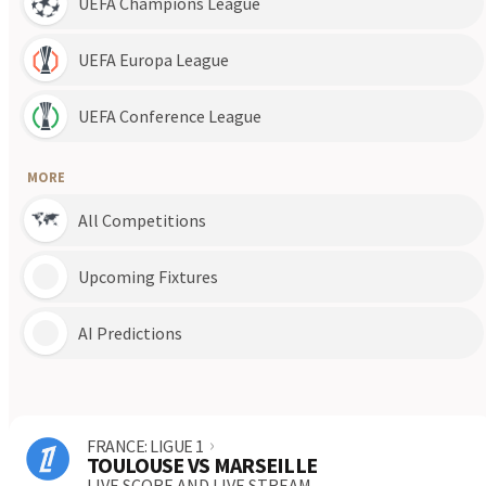
Carina
Bayside United
6
1
11.07
North Pine
North Brisbane
1