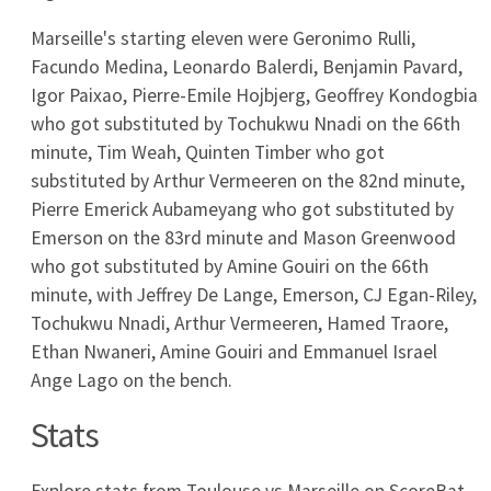
18
0
0
Estac Troyes
Transmisje
RCD Mallorca - Paris Saint Germain: transmisja,
gdzie oglądać sparing 5.08.2026 online i w TV?
2026-08-06