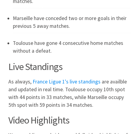
2026-07-30
Więcej artykułów →
Skróty meczów
06.08
Bristol City