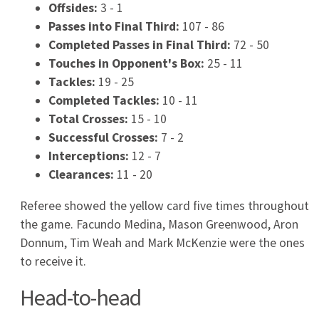
GKS Tychy – Zaglebie Sosnowiec transmisja TV i
online. Gdzie obejrzeć 5.08.2026?
2026-08-05
Arsenal Londyn – Real Betis transmisja TV. Gdzie
oglądać mecz towarzyski 05.08.2026?
2026-08-05