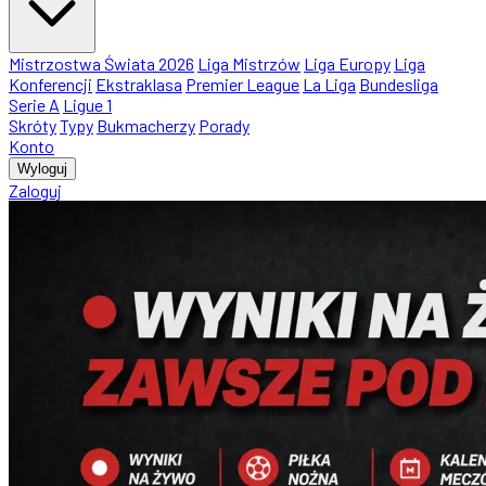
Mistrzostwa Świata 2026
Liga Mistrzów
Liga Europy
Liga
Konferencji
Ekstraklasa
Premier League
La Liga
Bundesliga
Serie A
Ligue 1
Skróty
Typy
Bukmacherzy
Porady
Konto
Wyloguj
Zaloguj