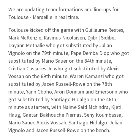
RC Lens
15
0
0
Stade Rennais
16
0
0
Strasbourg
17
0
0
Toulouse