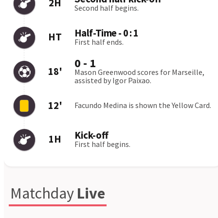
Pafos
1:0
05.08
Fenerbahçe
Sturm Graz
2:0
06.08