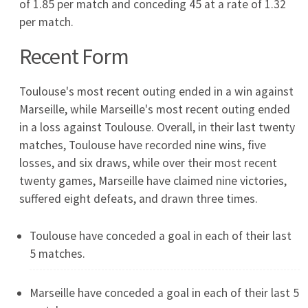
PAOK - Dynamo Kijów transmisja TV, gdzie
oglądać online? Europa League czwartek
30.07.2026
2026-07-30
GKS Katowice – Žilina transmisja. Gdzie oglądać
mecz 30.07.2026 w Lidze Konferencji?