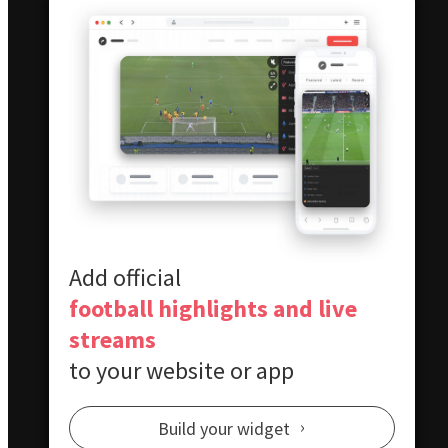
Gornik Zabrze
1:0
Więcej skrótów →
Offside
.
pl
Największy portal sportowy dla fanów futbolu. Poczuj emocje
na każdym kroku.