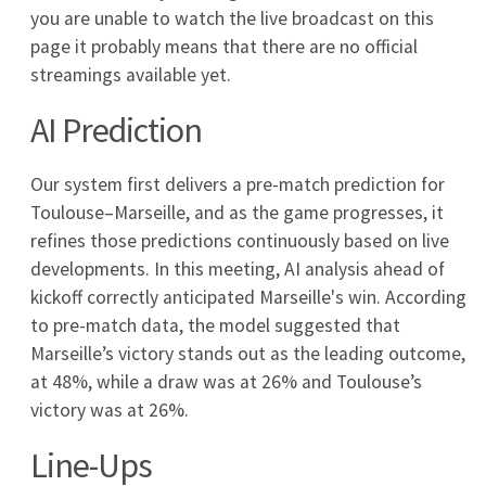
11
0
0
Olympique Marsylia
12
0
0
Paris FC
13
0
0
Paris Saint Germain
14
0
0