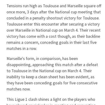
Yeronga Eagles
3
0
13.07
Ipswich Knights
Univ. Queensland
13.07
Mt Gravatt