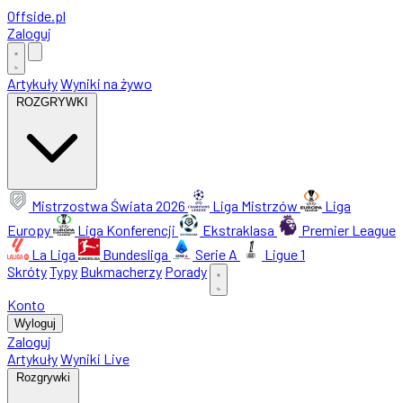
Offside
.
pl
Zaloguj
Artykuły
Wyniki na żywo
ROZGRYWKI
Mistrzostwa Świata 2026
Liga Mistrzów
Liga
Europy
Liga Konferencji
Ekstraklasa
Premier League
La Liga
Bundesliga
Serie A
Ligue 1
Skróty
Typy
Bukmacherzy
Porady
Konto
Wyloguj
Zaloguj
Artykuły
Wyniki Live
Rozgrywki