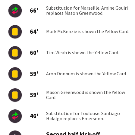
Jagiellonia
Rangers
2:1
06.08
Red Bull Salzburg