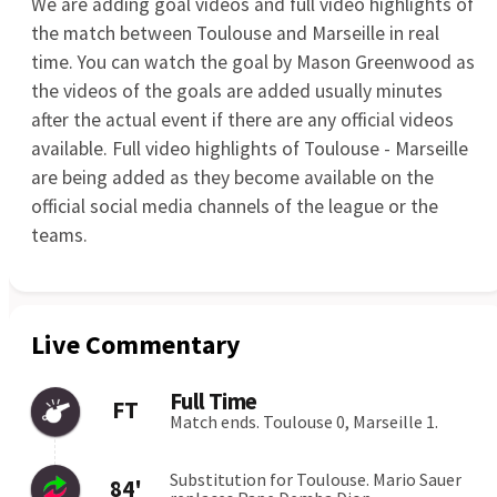
Walsall
0:1
06.08
PAOK
Anderlecht
0:1
06.08