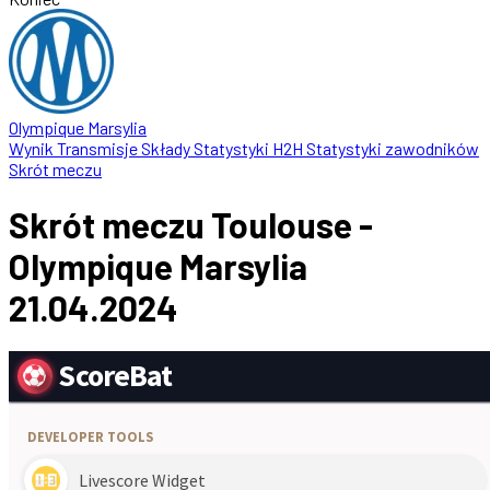
Olympique Marsylia
Wynik
Transmisje
Składy
Statystyki
H2H
Statystyki zawodników
Skrót meczu
Skrót meczu Toulouse -
Olympique Marsylia
21.04.2024