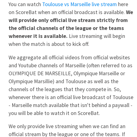
7
0
0
Le Mans
8
0
0
Lille
9
0
0
OGC Nice
10
0
0
Olympique Lyon