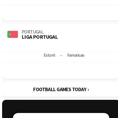
KuPS
Universitatea Craiova
1:1
05.08
Ferencvarosi TC