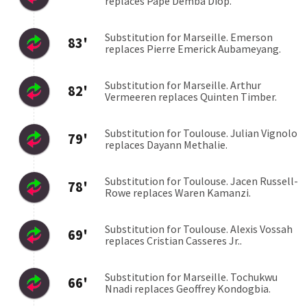
Maccabi Tel Aviv
CSKA Sofia
0:3
06.08