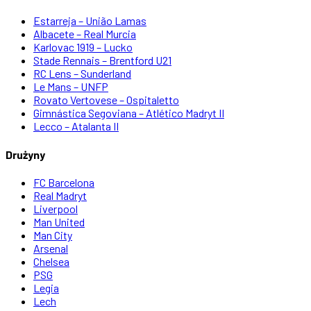
Estarreja – União Lamas
Albacete – Real Murcia
Karlovac 1919 – Lucko
Stade Rennais – Brentford U21
RC Lens – Sunderland
Le Mans – UNFP
Rovato Vertovese – Ospitaletto
Gimnástica Segoviana – Atlético Madryt II
Lecco – Atalanta II
Drużyny
FC Barcelona
Real Madryt
Liverpool
Man United
Man City
Arsenal
Chelsea
PSG
Legia
Lech