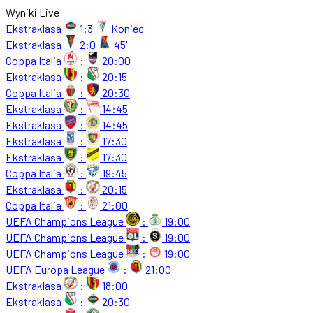
Wyniki Live
Ekstraklasa
1:3
Koniec
Ekstraklasa
2:0
45'
Coppa Italia
:
20:00
Ekstraklasa
:
20:15
Coppa Italia
:
20:30
Ekstraklasa
:
14:45
Ekstraklasa
:
14:45
Ekstraklasa
:
17:30
Ekstraklasa
:
17:30
Coppa Italia
:
19:45
Ekstraklasa
:
20:15
Coppa Italia
:
21:00
UEFA Champions League
:
19:00
UEFA Champions League
:
19:00
UEFA Champions League
:
19:00
UEFA Europa League
:
21:00
Ekstraklasa
:
18:00
Ekstraklasa
:
20:30