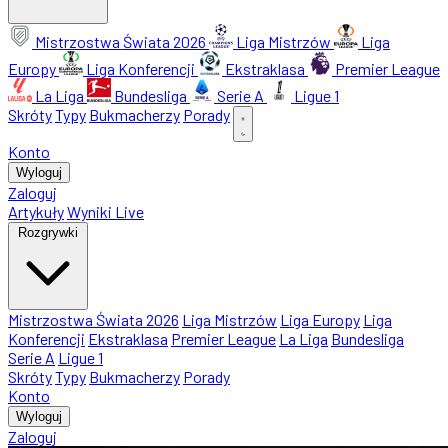
Mistrzostwa Świata 2026
Liga Mistrzów
Liga
Europy
Liga Konferencji
Ekstraklasa
Premier League
La Liga
Bundesliga
Serie A
Ligue 1
Skróty
Typy
Bukmacherzy
Porady
Konto
Wyloguj
Zaloguj
Artykuły
Wyniki Live
Rozgrywki
Mistrzostwa Świata 2026
Liga Mistrzów
Liga Europy
Liga
Konferencji
Ekstraklasa
Premier League
La Liga
Bundesliga
Serie A
Ligue 1
Skróty
Typy
Bukmacherzy
Porady
Konto
Wyloguj
Zaloguj