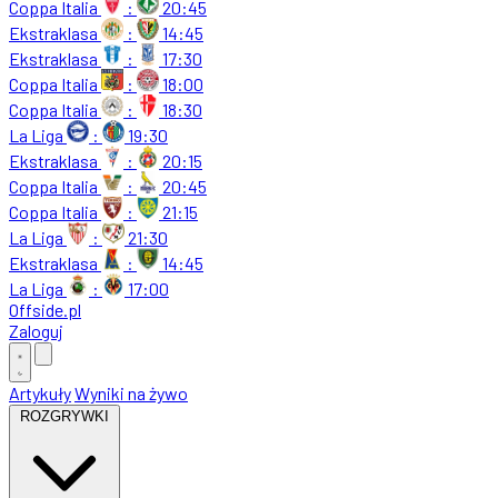
Coppa Italia
:
20:45
Ekstraklasa
:
14:45
Ekstraklasa
:
17:30
Coppa Italia
:
18:00
Coppa Italia
:
18:30
La Liga
:
19:30
Ekstraklasa
:
20:15
Coppa Italia
:
20:45
Coppa Italia
:
21:15
La Liga
:
21:30
Ekstraklasa
:
14:45
La Liga
:
17:00
Offside
.
pl
Zaloguj
Artykuły
Wyniki na żywo
ROZGRYWKI