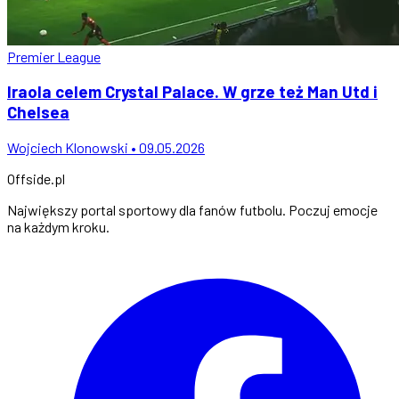
Premier League
Iraola celem Crystal Palace. W grze też Man Utd i
Chelsea
Wojciech Klonowski • 09.05.2026
Offside
.
pl
Największy portal sportowy dla fanów futbolu. Poczuj emocje
na każdym kroku.