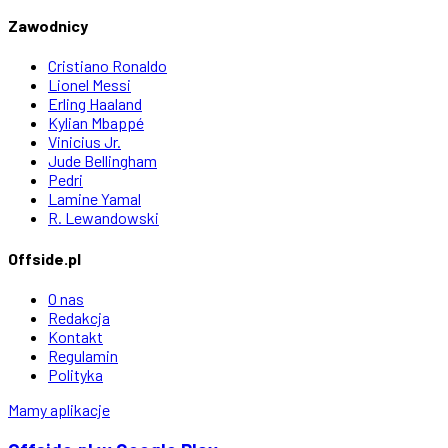
Zawodnicy
Cristiano Ronaldo
Lionel Messi
Erling Haaland
Kylian Mbappé
Vinicius Jr.
Jude Bellingham
Pedri
Lamine Yamal
R. Lewandowski
Offside.pl
O nas
Redakcja
Kontakt
Regulamin
Polityka
Mamy aplikacje