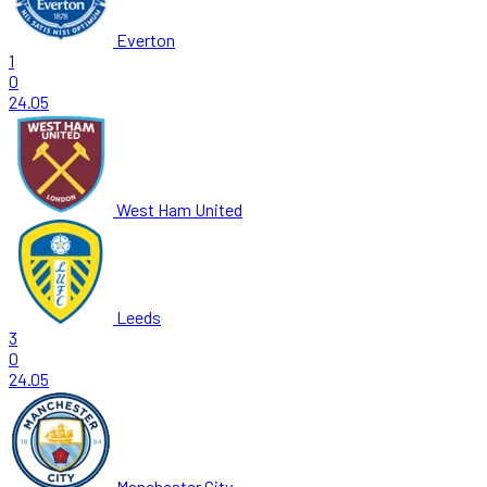
Everton
1
0
24.05
West Ham United
Leeds
3
0
24.05
Manchester City