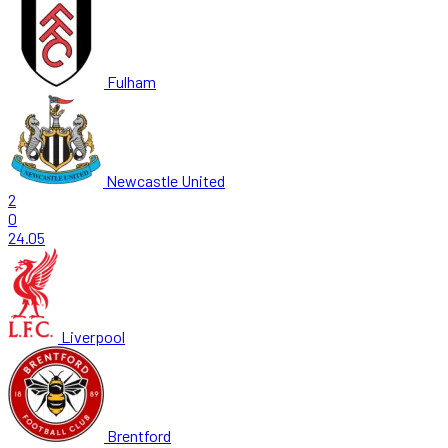
Fulham
Newcastle United
2
0
24.05
Liverpool
Brentford