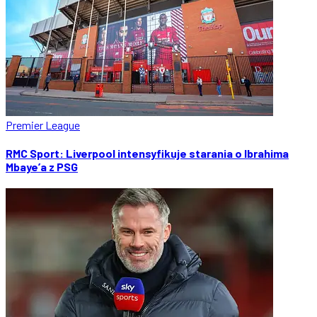
Premier League
RMC Sport: Liverpool intensyfikuje starania o Ibrahima
Mbaye’a z PSG