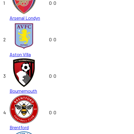
1
0
0
Arsenal Londyn
2
0
0
Aston Villa
3
0
0
Bournemouth
4
0
0
Brentford