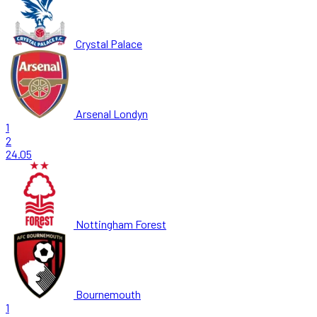
Crystal Palace
Arsenal Londyn
1
2
24.05
Nottingham Forest
Bournemouth
1