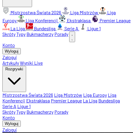
Mistrzostwa Świata 2026
Liga Mistrzów
Liga
Europy
Liga Konferencji
Ekstraklasa
Premier League
La Liga
Bundesliga
Serie A
Ligue 1
Skróty
Typy
Bukmacherzy
Porady
Konto
Wyloguj
Zaloguj
Artykuły
Wyniki Live
Rozgrywki
Mistrzostwa Świata 2026
Liga Mistrzów
Liga Europy
Liga
Konferencji
Ekstraklasa
Premier League
La Liga
Bundesliga
Serie A
Ligue 1
Skróty
Typy
Bukmacherzy
Porady
Konto
Wyloguj
Zaloguj