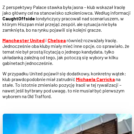
Z perspektywy Palace stawka była jasna – klub wskazał Iraolę
jako główny cel na stanowisko szkoleniowca. Według informacji
CaughtOffside
londyńczycy pracowali nad scenariuszem, w
którym Hiszpan miał przejąć zespół, ale sytuacja nie była
zamknięta, bo na rynku pojawili się kolejni gracze.
Manchester United
i
Chelsea
również rozważały Iraolę.
Jednocześnie oba kluby miały mieć inne opcje, co sprawiało, że
temat nie był prostą licytacją o jednego kandydata, tylko
układanką zależną od tego, jak potoczą się wybory w kilku
gabinetach jednocześnie.
W przypadku United pojawił się dodatkowy, konkretny wątek:
klub prawdopodobnie miał zatrudnić
Michaela Carricka
na
stałe. To istotnie zmieniało pozycję Iraoli w tej rywalizacji –
nawet jeśli był brany pod uwagę, to nie musiał być pierwszym
wyborem na Old Trafford.