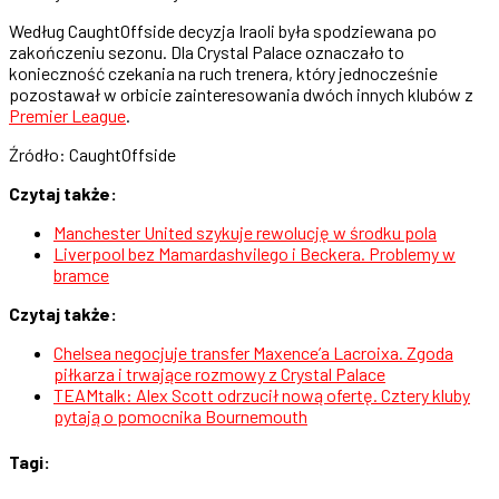
Według CaughtOffside decyzja Iraoli była spodziewana po
zakończeniu sezonu. Dla Crystal Palace oznaczało to
konieczność czekania na ruch trenera, który jednocześnie
pozostawał w orbicie zainteresowania dwóch innych klubów z
Premier League
.
Źródło: CaughtOffside
Czytaj także:
Manchester United szykuje rewolucję w środku pola
Liverpool bez Mamardashvilego i Beckera. Problemy w
bramce
Czytaj także:
Chelsea negocjuje transfer Maxence’a Lacroixa. Zgoda
piłkarza i trwające rozmowy z Crystal Palace
TEAMtalk: Alex Scott odrzucił nową ofertę. Cztery kluby
pytają o pomocnika Bournemouth
Tagi: