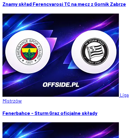
Znamy skład Ferencvarosi TC na mecz z Gornik Zabrze
Liga
Mistrzów
Fenerbahce - Sturm Graz oficjalne składy