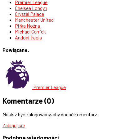
Premier League
Chelsea Londyn
Crystal Palace
Manchester United
Piłka Nożna
Michael Carrick
Andoni Iraola
Powiązane:
Premier League
Komentarze
(0)
Musisz być zalogowany, aby dodać komentarz.
Zaloguj się
Podobne
wiadomości