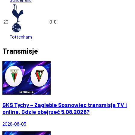
20
0
0
Tottenham
Transmisje
GKS Tychy – Zaglebie Sosnowiec transmisja TV i
online. Gdzie obejrzeć 5.08.2026?
2026-08-05