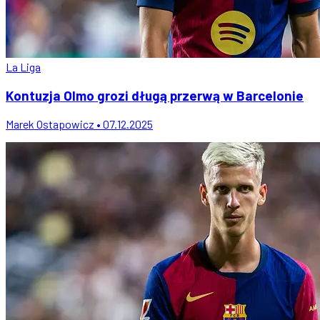
La Liga
Kontuzja Olmo grozi długą przerwą w Barcelonie
Marek Ostapowicz • 07.12.2025