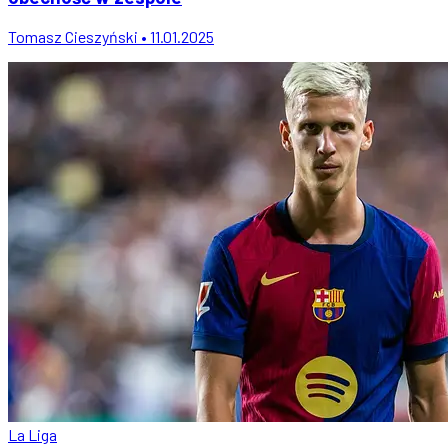
Tomasz Cieszyński • 11.01.2025
La Liga