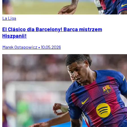
La Liga
El Clásico dla Barcelony! Barca mistrzem
Hiszpanii!
Marek Ostapowicz • 10.05.2026