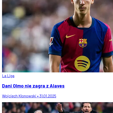
La Liga
Dani Olmo nie zagra z Alaves
Wojciech Klonowski • 31.01.2025