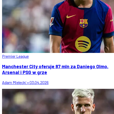
Premier League
Manchester City oferuje 87 mln za Daniego Olmo.
Arsenal i PSG w grze
Adam Mielecki • 03.04.2026