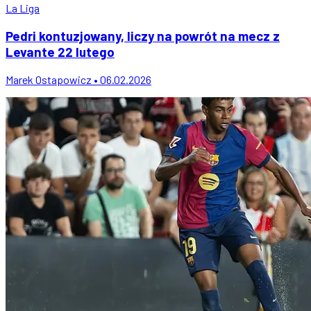
La Liga
Pedri kontuzjowany, liczy na powrót na mecz z
Levante 22 lutego
Marek Ostapowicz • 06.02.2026