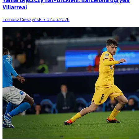
Villarreal
Tomasz Cieszyński • 02.03.2026