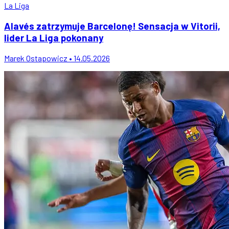
La Liga
Alavés zatrzymuje Barcelonę! Sensacja w Vitorii,
lider La Liga pokonany
Marek Ostapowicz • 14.05.2026