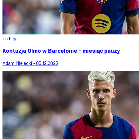
La Liga
Kontuzja Olmo w Barcelonie - miesiąc pauzy
Adam Mielecki • 03.12.2025