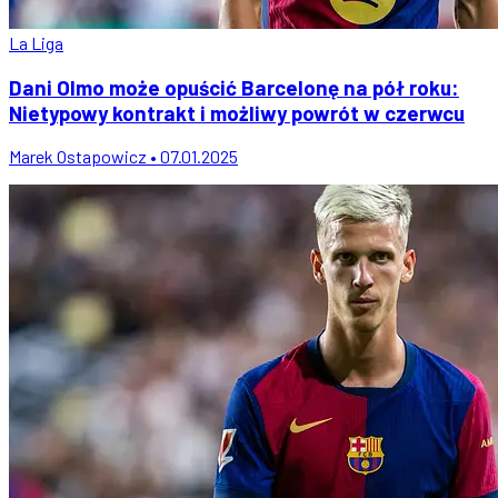
La Liga
Dani Olmo może opuścić Barcelonę na pół roku:
Nietypowy kontrakt i możliwy powrót w czerwcu
Marek Ostapowicz • 07.01.2025