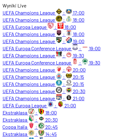
Wyniki Live
UEFA Champions League
:
17:00
UEFA Champions League
:
18:00
UEFA Europa League
:
18:00
UEFA Champions League
:
18:00
UEFA Champions League
:
19:00
UEFA Europa Conference League
:
19:00
UEFA Champions League
:
19:30
UEFA Europa Conference League
:
19:30
UEFA Champions League
:
20:00
UEFA Champions League
:
20:15
UEFA Champions League
:
20:15
UEFA Champions League
:
20:30
UEFA Champions League
:
21:00
UEFA Europa League
:
21:00
Ekstraklasa
:
18:00
Ekstraklasa
:
20:30
Coppa Italia
:
20:45
Ekstraklasa
:
14:45