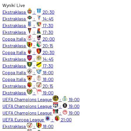
Wyniki Live
Ekstraklasa
:
20:30
Ekstraklasa
:
14:45
Ekstraklasa
:
17:30
Ekstraklasa
:
17:30
Coppa Italia
:
20:00
Ekstraklasa
:
20:15
Coppa Italia
:
20:30
Ekstraklasa
:
14:45
Ekstraklasa
:
17:30
Coppa Italia
:
18:00
Coppa Italia
:
18:00
Ekstraklasa
:
20:15
Ekstraklasa
:
19:00
UEFA Champions League
:
19:00
UEFA Champions League
:
19:00
UEFA Champions League
:
19:00
UEFA Europa League
:
21:00
Ekstraklasa
:
18:00