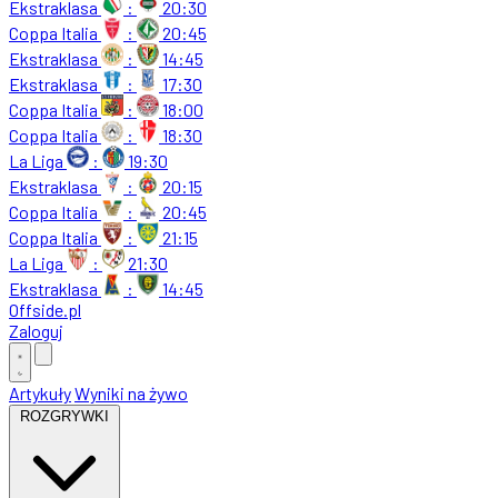
Ekstraklasa
:
20:30
Coppa Italia
:
20:45
Ekstraklasa
:
14:45
Ekstraklasa
:
17:30
Coppa Italia
:
18:00
Coppa Italia
:
18:30
La Liga
:
19:30
Ekstraklasa
:
20:15
Coppa Italia
:
20:45
Coppa Italia
:
21:15
La Liga
:
21:30
Ekstraklasa
:
14:45
Offside
.
pl
Zaloguj
Artykuły
Wyniki na żywo
ROZGRYWKI