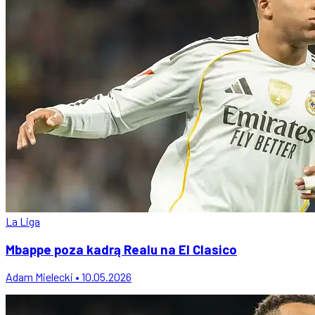
La Liga
Mbappe poza kadrą Realu na El Clasico
Adam Mielecki • 10.05.2026