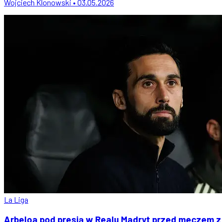
Wojciech Klonowski • 03.05.2026
La Liga
Arbeloa pod presją w Realu Madryt przed meczem 