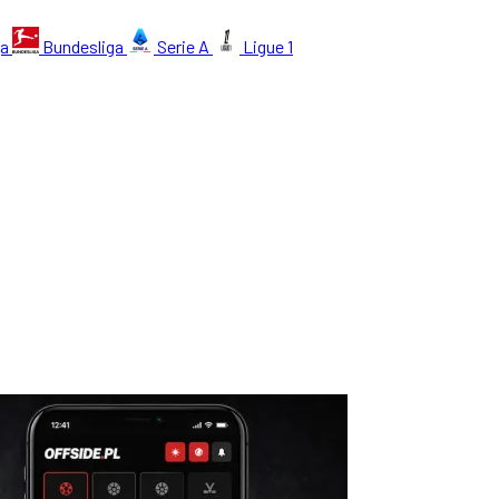
ga
Bundesliga
Serie A
Ligue 1