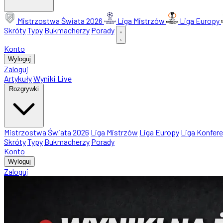
Mistrzostwa Świata 2026
Liga Mistrzów
Liga Europy
Skróty
Typy
Bukmacherzy
Porady
Konto
Wyloguj
Zaloguj
Artykuły
Wyniki Live
Rozgrywki
Mistrzostwa Świata 2026
Liga Mistrzów
Liga Europy
Liga Konfere
Skróty
Typy
Bukmacherzy
Porady
Konto
Wyloguj
Zaloguj