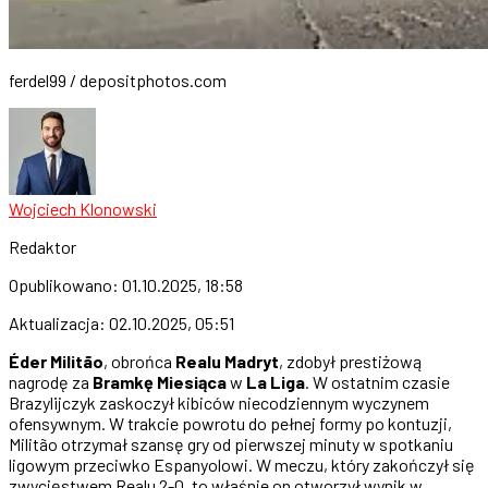
ferdel99 / depositphotos.com
Wojciech Klonowski
Redaktor
Opublikowano:
01.10.2025, 18:58
Aktualizacja:
02.10.2025, 05:51
Éder Militão
, obrońca
Realu Madryt
, zdobył prestiżową
nagrodę za
Bramkę Miesiąca
w
La Liga
. W ostatnim czasie
Brazylijczyk zaskoczył kibiców niecodziennym wyczynem
ofensywnym. W trakcie powrotu do pełnej formy po kontuzji,
Militão otrzymał szansę gry od pierwszej minuty w spotkaniu
ligowym przeciwko Espanyolowi. W meczu, który zakończył się
zwycięstwem Realu 2-0, to właśnie on otworzył wynik w