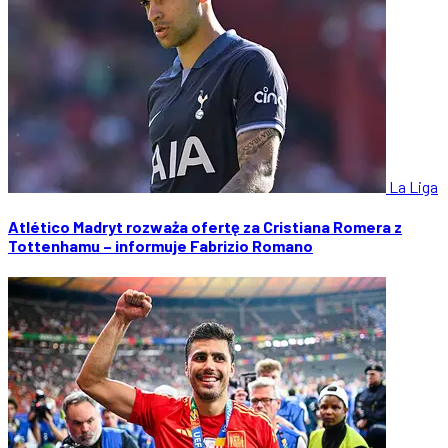
La Liga
Atlético Madryt rozważa ofertę za Cristiana Romera z
Tottenhamu – informuje Fabrizio Romano