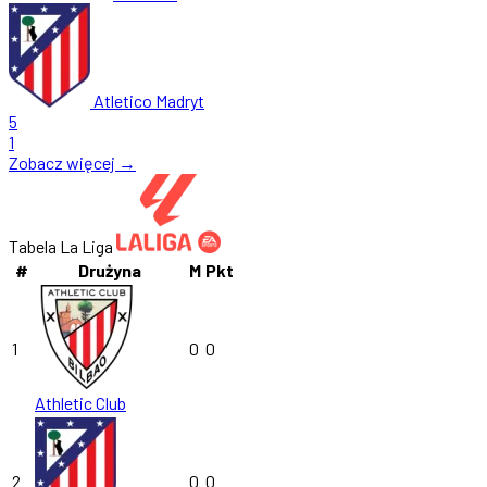
Atletico Madryt
5
1
Zobacz więcej →
Tabela La Liga
#
Drużyna
M
Pkt
1
0
0
Athletic Club
2
0
0