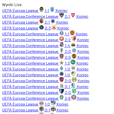
Wyniki Live
UEFA Europa League
1:1
Koniec
UEFA Europa Conference League
2:1
Koniec
UEFA Europa League
2:1
Koniec
UEFA Europa League
0:3
Koniec
UEFA Europa Conference League
1:1
Koniec
UEFA Europa Conference League
2:2
Koniec
UEFA Europa Conference League
1:4
Koniec
UEFA Europa Conference League
2:0
Koniec
UEFA Europa Conference League
0:5
Koniec
UEFA Europa Conference League
1:3
Koniec
UEFA Europa Conference League
1:0
Koniec
UEFA Europa Conference League
1:0
Koniec
UEFA Europa Conference League
0:0
Koniec
UEFA Europa Conference League
0:1
Koniec
UEFA Europa Conference League
2:0
Koniec
UEFA Europa Conference League
2:6
Koniec
UEFA Europa League
1:0
Koniec
UEFA Europa League
0:1
Koniec