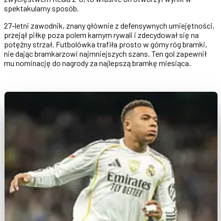
spektakularny sposób.
27-letni zawodnik, znany głównie z defensywnych umiejętności,
przejął piłkę poza polem karnym rywali i zdecydował się na
potężny strzał. Futbolówka trafiła prosto w górny róg bramki,
nie dając bramkarzowi najmniejszych szans. Ten gol zapewnił
mu nominację do nagrody za najlepszą bramkę miesiąca.