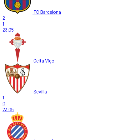
FC Barcelona
2
1
23.05
Celta Vigo
Sevilla
1
0
23.05