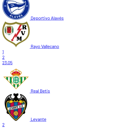
Deportivo Alavés
Rayo Vallecano
1
2
23.05
Real Betis
Levante
2