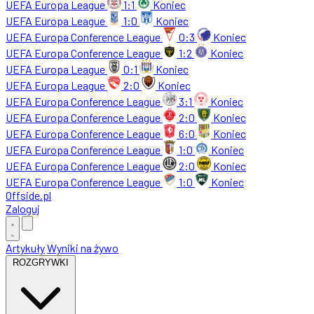
UEFA Europa League
1:1
Koniec
UEFA Europa League
1:0
Koniec
UEFA Europa Conference League
0:3
Koniec
UEFA Europa Conference League
1:2
Koniec
UEFA Europa League
0:1
Koniec
UEFA Europa League
2:0
Koniec
UEFA Europa Conference League
3:1
Koniec
UEFA Europa Conference League
2:0
Koniec
UEFA Europa Conference League
6:0
Koniec
UEFA Europa Conference League
1:0
Koniec
UEFA Europa Conference League
2:0
Koniec
UEFA Europa Conference League
1:0
Koniec
Offside
.
pl
Zaloguj
Artykuły
Wyniki na żywo
ROZGRYWKI