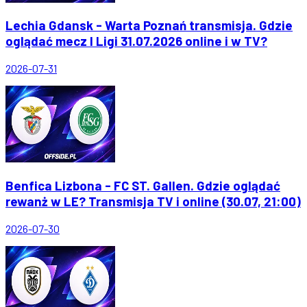
Lechia Gdansk - Warta Poznań transmisja. Gdzie
oglądać mecz I Ligi 31.07.2026 online i w TV?
2026-07-31
Benfica Lizbona - FC ST. Gallen. Gdzie oglądać
rewanż w LE? Transmisja TV i online (30.07, 21:00)
2026-07-30