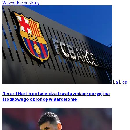
Wszystkie artykuły
La Liga
Gerard Martín potwierdza trwałą zmianę pozycji na
środkowego obrońcę w Barcelonie