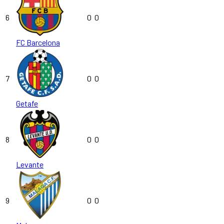
6
0
0
FC Barcelona
7
0
0
Getafe
8
0
0
Levante
9
0
0