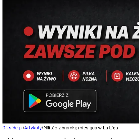
Offside.pl
/
Artykuły
/
Militão z bramką miesiąca w La Liga