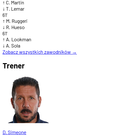
↑
C. Martin
↓
T. Lemar
61'
↑
M. Ruggeri
↓
R. Hueso
61'
↑
A. Lookman
↓
A. Sola
Zobacz wszystkich zawodników →
Trener
D. Simeone