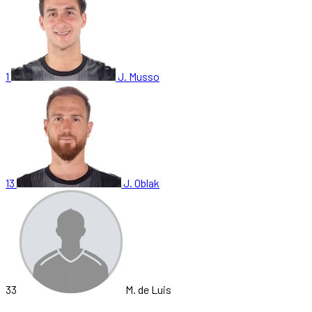
1
J. Musso
13
J. Oblak
33
M. de Luis