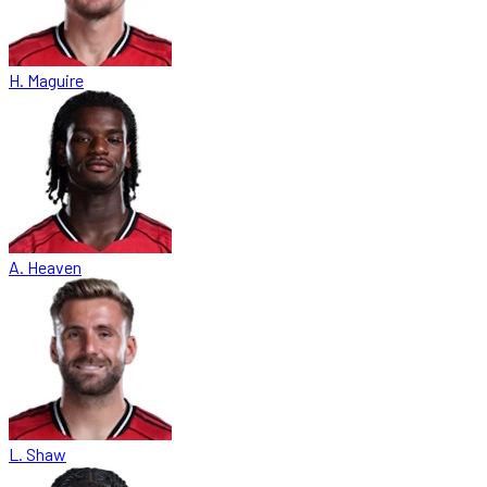
H. Maguire
A. Heaven
L. Shaw