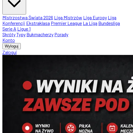
Mistrzostwa Świata 2026
Liga Mistrzów
Liga Europy
Liga
Konferencji
Ekstraklasa
Premier League
La Liga
Bundesliga
Serie A
Ligue 1
Skróty
Typy
Bukmacherzy
Porady
Konto
Wyloguj
Zaloguj