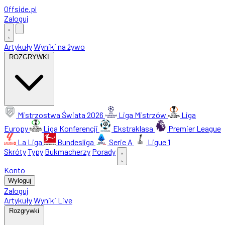
Offside
.
pl
Zaloguj
Artykuły
Wyniki na żywo
ROZGRYWKI
Mistrzostwa Świata 2026
Liga Mistrzów
Liga
Europy
Liga Konferencji
Ekstraklasa
Premier League
La Liga
Bundesliga
Serie A
Ligue 1
Skróty
Typy
Bukmacherzy
Porady
Konto
Wyloguj
Zaloguj
Artykuły
Wyniki Live
Rozgrywki