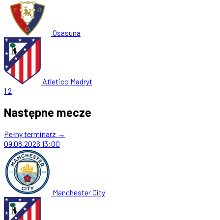
Osasuna
Atletico Madryt
1
2
Następne mecze
Pełny terminarz →
09.08.2026
13:00
Manchester City