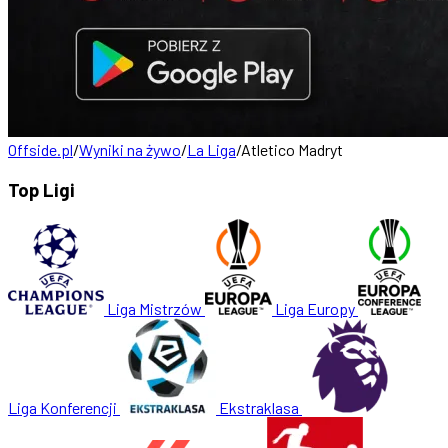
Offside.pl
/
Wyniki na żywo
/
La Liga
/
Atletico Madryt
Top Ligi
Liga Mistrzów
Liga Europy
Liga Konferencji
Ekstraklasa