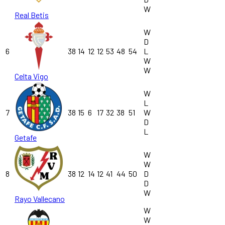
W
Real Betis
W
D
6
38
14
12
12
53
48
54
L
W
W
Celta Vigo
W
L
7
38
15
6
17
32
38
51
W
D
L
Getafe
W
W
8
38
12
14
12
41
44
50
D
D
W
Rayo Vallecano
W
W