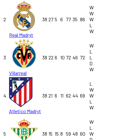
W
W
2
38
27
5
6
77
35
86
W
L
W
Real Madryt
W
L
3
38
22
6
10
72
46
72
L
D
W
Villarreal
L
W
4
38
21
6
11
62
44
69
W
L
W
Atletico Madryt
W
L
5
38
15
15
8
59
48
60
W
D