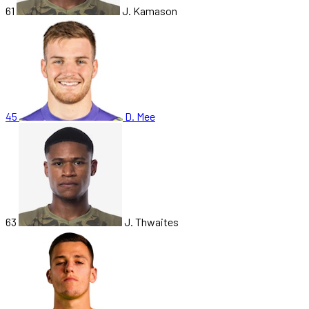
61
J. Kamason
45
D. Mee
63
J. Thwaites