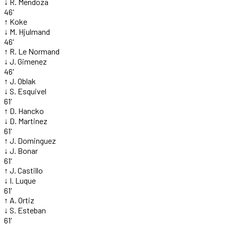
↓
R. Mendoza
46'
↑
Koke
↓
M. Hjulmand
46'
↑
R. Le Normand
↓
J. Gimenez
46'
↑
J. Oblak
↓
S. Esquivel
61'
↑
D. Hancko
↓
D. Martinez
61'
↑
J. Dominguez
↓
J. Bonar
61'
↑
J. Castillo
↓
I. Luque
61'
↑
A. Ortiz
↓
S. Esteban
61'