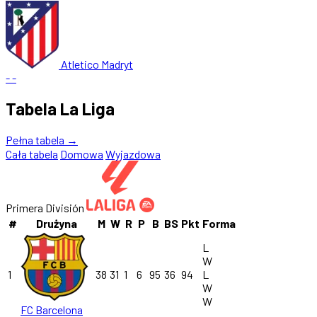
Atletico Madryt
-
-
Tabela La Liga
Pełna tabela →
Cała tabela
Domowa
Wyjazdowa
Primera División
#
Drużyna
M
W
R
P
B
BS
Pkt
Forma
L
W
1
38
31
1
6
95
36
94
L
W
W
FC Barcelona