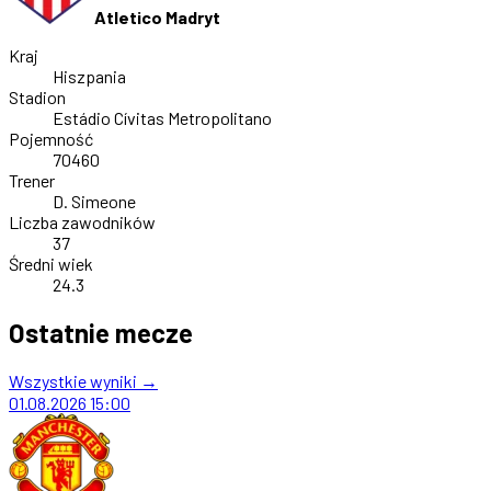
Atletico Madryt
Kraj
Hiszpania
Stadion
Estádio Cívitas Metropolitano
Pojemność
70460
Trener
D. Simeone
Liczba zawodników
37
Średni wiek
24.3
Ostatnie mecze
Wszystkie wyniki →
01.08.2026
15:00