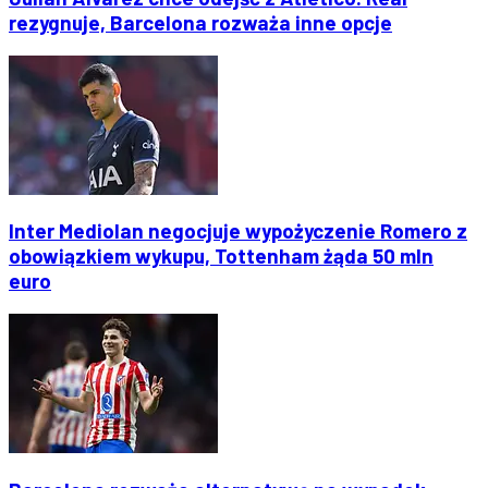
rezygnuje, Barcelona rozważa inne opcje
Inter Mediolan negocjuje wypożyczenie Romero z
obowiązkiem wykupu, Tottenham żąda 50 mln
euro