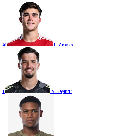
41
H. Amass
1
A. Bayındır