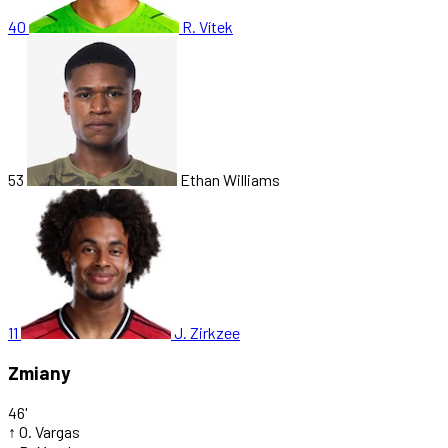
40
R. Vítek
53
Ethan Williams
11
J. Zirkzee
Zmiany
46'
↑
O. Vargas