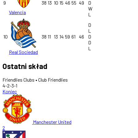
9
38
13
10
15
46
55
49
D
W
Valencia
L
D
L
10
38
11
13
14
59
61
46
D
D
L
Real Sociedad
Ostatni skład
Friendlies Clubs • Club Friendlies
4-2-3-1
Koniec
Manchester United
2