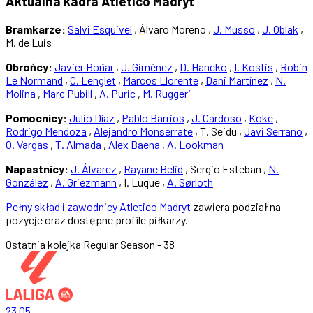
Aktualna kadra Atletico Madryt
Bramkarze:
Salvi Esquivel
, Álvaro Moreno ,
J. Musso
,
J. Oblak
,
M. de Luis
Obrońcy:
Javier Boñar
,
J. Giménez
,
D. Hancko
,
I. Kostis
,
Robin
Le Normand
,
C. Lenglet
,
Marcos Llorente
,
Dani Martínez
,
N.
Molina
,
Marc Pubill
,
A. Puric
,
M. Ruggeri
Pomocnicy:
Julio Díaz
,
Pablo Barrios
,
J. Cardoso
,
Koke
,
Rodrigo Mendoza
,
Alejandro Monserrate
, T. Seidu ,
Javi Serrano
,
O. Vargas
,
T. Almada
,
Álex Baena
,
A. Lookman
Napastnicy:
J. Álvarez
,
Rayane Belid
, Sergio Esteban ,
N.
González
,
A. Griezmann
, I. Luque ,
A. Sørloth
Pełny skład i zawodnicy Atletico Madryt
zawiera podział na
pozycje oraz dostępne profile piłkarzy.
Ostatnia kolejka
Regular Season - 38
23.05