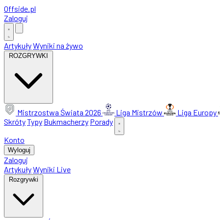
Offside
.
pl
Zaloguj
Artykuły
Wyniki na żywo
ROZGRYWKI
Mistrzostwa Świata 2026
Liga Mistrzów
Liga Europy
Skróty
Typy
Bukmacherzy
Porady
Konto
Wyloguj
Zaloguj
Artykuły
Wyniki Live
Rozgrywki