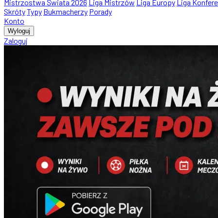
Mistrzostwa Świata 2026
Liga Mistrzów
Liga Europy
Liga Konfere
Skróty
Typy
Bukmacherzy
Porady
Konto
Wyloguj
Zaloguj