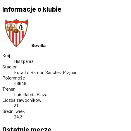
Informacje o klubie
Sevilla
Kraj
Hiszpania
Stadion
Estadio Ramón Sánchez Pizjuán
Pojemność
48649
Trener
Luis Garcia Plaza
Liczba zawodników
31
Średni wiek
24.3
Ostatnie mecze