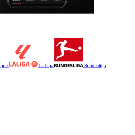
ague
La Liga
Bundesliga