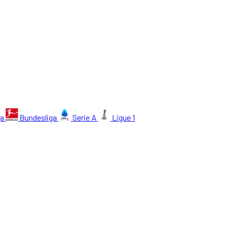
ga
Bundesliga
Serie A
Ligue 1