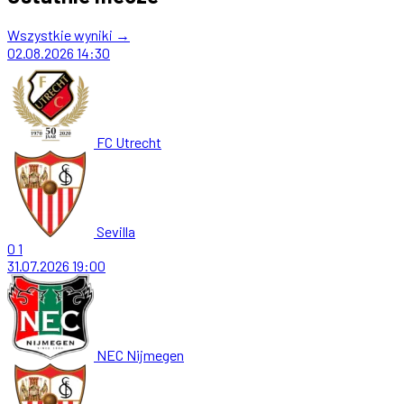
Wszystkie wyniki →
02.08.2026
14:30
FC Utrecht
Sevilla
0
1
31.07.2026
19:00
NEC Nijmegen