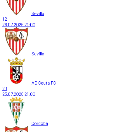
Sevilla
1
2
26.07.2026
21:00
Sevilla
AD Ceuta FC
2
1
23.07.2026
21:00
Cordoba