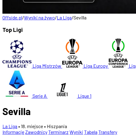
Offside.pl
/
Wyniki na żywo
/
La Liga
/
Sevilla
Top Ligi
Liga Mistrzów
Liga Europy
Lig
Serie A
Ligue 1
Sevilla
La Liga
• 18. miejsce
• Hiszpania
Informacje
Zawodnicy
Terminarz
Wyniki
Tabela
Transfery