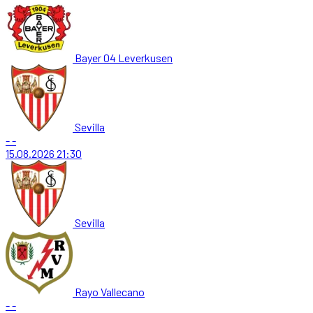
Bayer 04 Leverkusen
Sevilla
-
-
15.08.2026
21:30
Sevilla
Rayo Vallecano
-
-