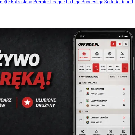
ncji
Ekstraklasa
Premier League
La Liga
Bundesliga
Serie A
Ligue 1