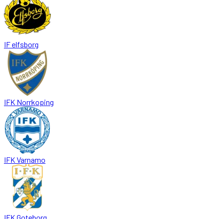
IF elfsborg
IFK Norrkoping
IFK Varnamo
IFK Goteborg