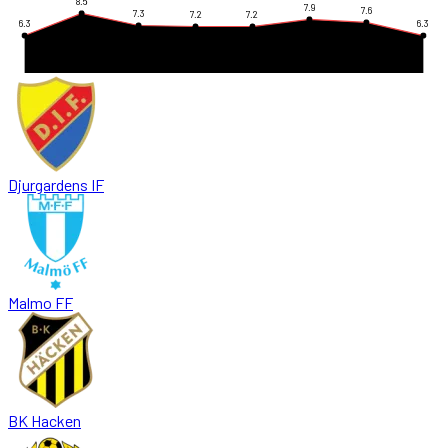
8.5
7.9
7.6
7.3
7.2
7.2
6.3
6.3
Djurgardens IF
Malmo FF
BK Hacken