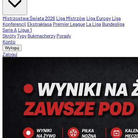
Mistrzostwa Świata 2026
Liga Mistrzów
Liga Europy
Liga
Konferencji
Ekstraklasa
Premier League
La Liga
Bundesliga
Serie A
Ligue 1
Skróty
Typy
Bukmacherzy
Porady
Konto
Wyloguj
Zaloguj