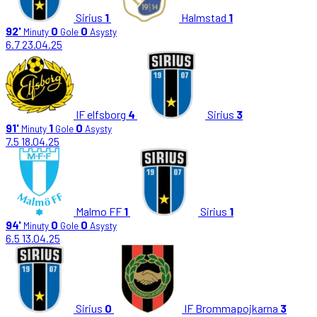
Sirius
1
Halmstad
1
92'
0
0
Minuty
Gole
Asysty
6.7
23.04.25
IF elfsborg
4
Sirius
3
91'
1
0
Minuty
Gole
Asysty
7.5
18.04.25
Malmo FF
1
Sirius
1
94'
0
0
Minuty
Gole
Asysty
6.5
13.04.25
Sirius
0
IF Brommapojkarna
3