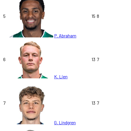
5
15
8
P. Abraham
6
13
7
K. Lien
7
13
7
G. Lindgren