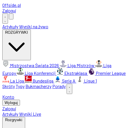
Offside
.
pl
Zaloguj
Artykuły
Wyniki na żywo
ROZGRYWKI
Mistrzostwa Świata 2026
Liga Mistrzów
Liga
Europy
Liga Konferencji
Ekstraklasa
Premier League
La Liga
Bundesliga
Serie A
Ligue 1
Skróty
Typy
Bukmacherzy
Porady
Konto
Wyloguj
Zaloguj
Artykuły
Wyniki Live
Rozgrywki