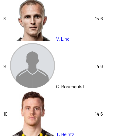
8
15
6
V. Lind
9
14
6
C. Rosenquist
10
14
6
T. Heintz