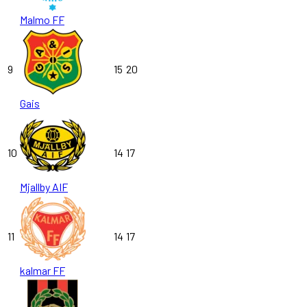
Malmo FF
9
15
20
Gais
10
14
17
Mjallby AIF
11
14
17
kalmar FF