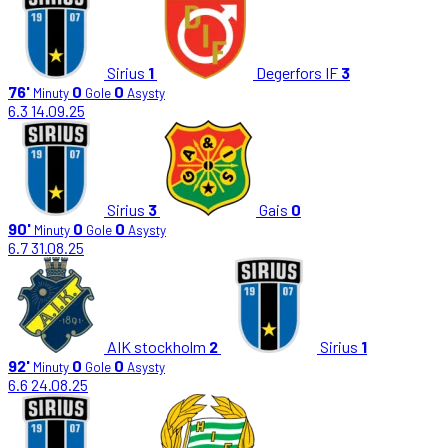
Sirius
1
Degerfors IF
3
76'
0
0
Minuty
Gole
Asysty
6.3
14.09.25
Sirius
3
Gais
0
90'
0
0
Minuty
Gole
Asysty
6.7
31.08.25
AIK stockholm
2
Sirius
1
92'
0
0
Minuty
Gole
Asysty
6.6
24.08.25