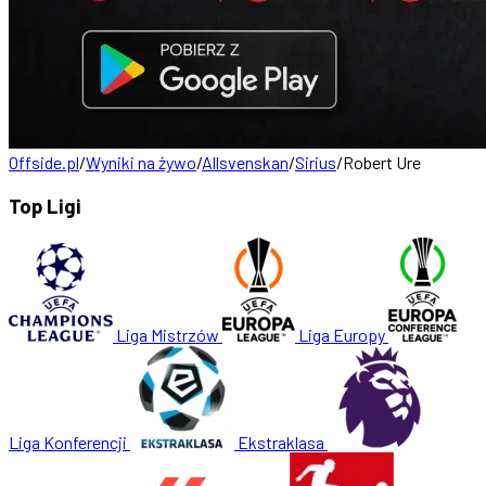
Offside.pl
/
Wyniki na żywo
/
Allsvenskan
/
Sirius
/
Robert Ure
Top Ligi
Liga Mistrzów
Liga Europy
Liga Konferencji
Ekstraklasa