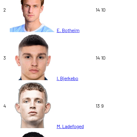
2
14
10
E. Botheim
3
14
10
I. Bjerkebo
4
13
9
M. Ladefoged