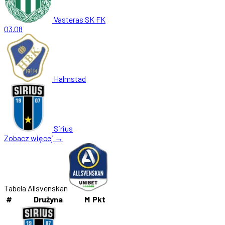
Vasteras SK FK
03.08
Halmstad
Sirius
Zobacz więcej →
Tabela Allsvenskan
#
Drużyna
M
Pkt