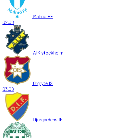
Malmo FF
02.08
AIK stockholm
Orgryte IS
03.08
Djurgardens IF