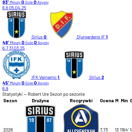
93'
0
0
Minuty
Gole
Asysty
6.6
05.04.25
Sirius
0
Djurgardens IF
1
48'
0
0
Minuty
Gole
Asysty
6.7
31.03.25
IFK Varnamo
1
Sirius
2
45'
0
0
Minuty
Gole
Asysty
6.9
Statystyki — Robert Ure
Sezon po sezonie
Sezon
Drużyna
Rozgrywki
Ocena
M
Min
2026
7.73
13
1164'
1