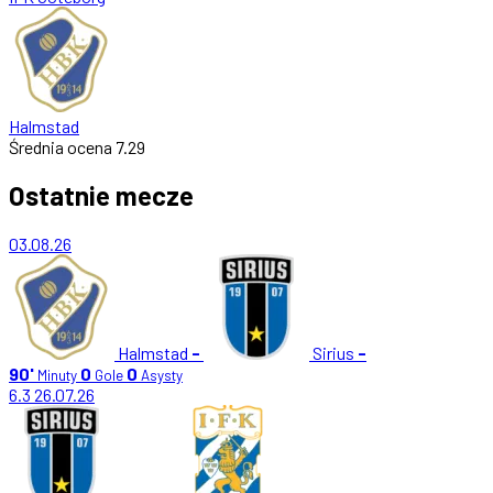
Halmstad
Średnia ocena
7.29
Ostatnie mecze
03.08.26
Halmstad
-
Sirius
-
90'
0
0
Minuty
Gole
Asysty
6.3
26.07.26