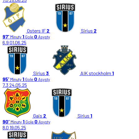
Osters IF
2
Sirius
2
97'
1
0
Minuty
Gole
Asysty
6.9
01.06.25
Sirius
3
AIK stockholm
1
95'
1
0
Minuty
Gole
Asysty
7.3
24.05.25
Gais
2
Sirius
1
90'
1
0
Minuty
Gole
Asysty
8.0
19.05.25