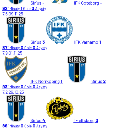
Sirius
-
IFK Goteborg
-
92'
1
0
Minuty
Gole
Asysty
7.6
09.11.25
Sirius
3
IFK Varnamo
1
87'
0
0
Minuty
Gole
Asysty
7.9
01.11.25
IFK Norrkoping
1
Sirius
2
93'
0
0
Minuty
Gole
Asysty
7.2
26.10.25
Sirius
4
IF elfsborg
0
86'
0
0
Minuty
Gole
Asysty