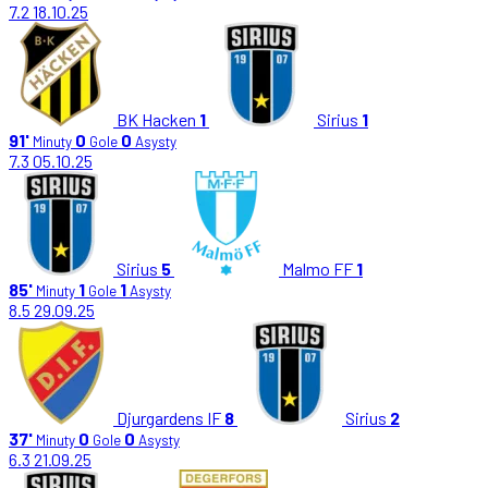
7.2
18.10.25
BK Hacken
1
Sirius
1
91'
0
0
Minuty
Gole
Asysty
7.3
05.10.25
Sirius
5
Malmo FF
1
85'
1
1
Minuty
Gole
Asysty
8.5
29.09.25
Djurgardens IF
8
Sirius
2
37'
0
0
Minuty
Gole
Asysty
6.3
21.09.25