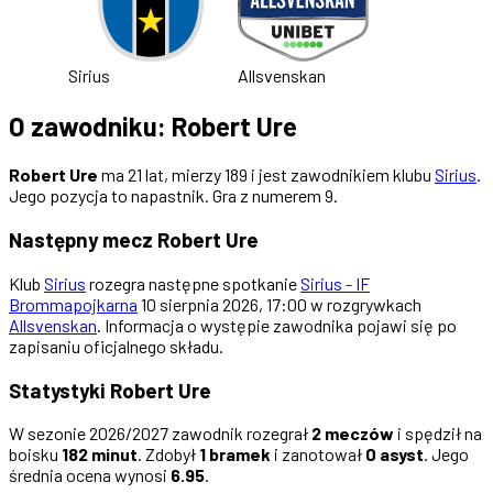
Sirius
Allsvenskan
O zawodniku: Robert Ure
Robert Ure
ma 21 lat, mierzy 189 i jest zawodnikiem klubu
Sirius
.
Jego pozycja to napastnik. Gra z numerem 9.
Następny mecz Robert Ure
Klub
Sirius
rozegra następne spotkanie
Sirius - IF
Brommapojkarna
10 sierpnia 2026, 17:00 w rozgrywkach
Allsvenskan
. Informacja o występie zawodnika pojawi się po
zapisaniu oficjalnego składu.
Statystyki Robert Ure
W sezonie 2026/2027 zawodnik rozegrał
2 meczów
i spędził na
boisku
182 minut
. Zdobył
1 bramek
i zanotował
0 asyst
. Jego
średnia ocena wynosi
6.95
.