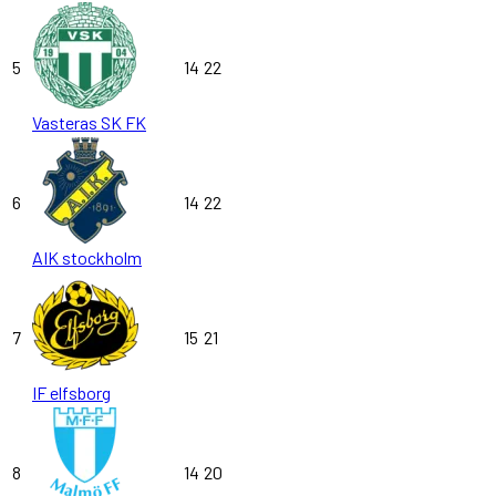
5
14
22
Vasteras SK FK
6
14
22
AIK stockholm
7
15
21
IF elfsborg
8
14
20