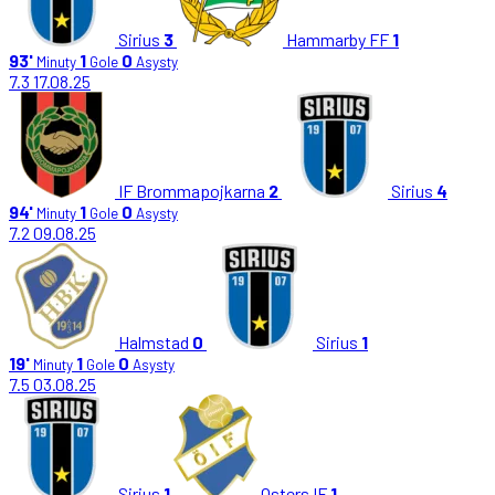
Sirius
3
Hammarby FF
1
93'
1
0
Minuty
Gole
Asysty
7.3
17.08.25
IF Brommapojkarna
2
Sirius
4
94'
1
0
Minuty
Gole
Asysty
7.2
09.08.25
Halmstad
0
Sirius
1
19'
1
0
Minuty
Gole
Asysty
7.5
03.08.25
Sirius
1
Osters IF
1