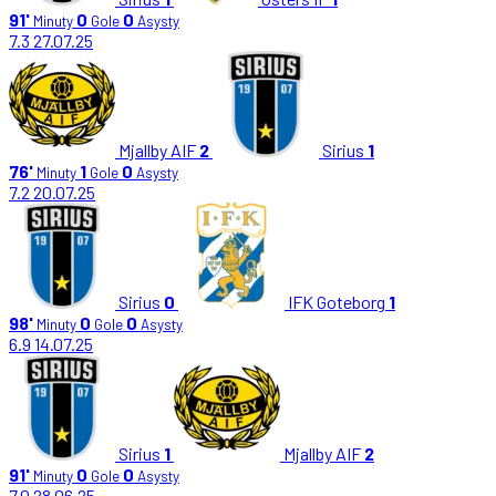
91'
0
0
Minuty
Gole
Asysty
7.3
27.07.25
Mjallby AIF
2
Sirius
1
76'
1
0
Minuty
Gole
Asysty
7.2
20.07.25
Sirius
0
IFK Goteborg
1
98'
0
0
Minuty
Gole
Asysty
6.9
14.07.25
Sirius
1
Mjallby AIF
2
91'
0
0
Minuty
Gole
Asysty
7.0
28.06.25