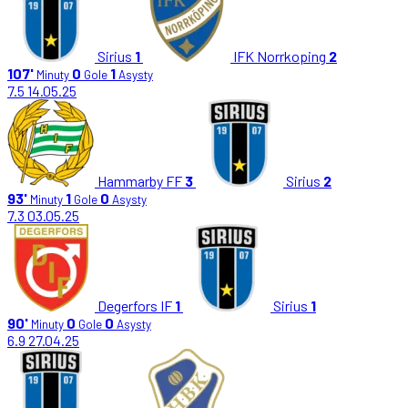
Sirius
1
IFK Norrkoping
2
107'
0
1
Minuty
Gole
Asysty
7.5
14.05.25
Hammarby FF
3
Sirius
2
93'
1
0
Minuty
Gole
Asysty
7.3
03.05.25
Degerfors IF
1
Sirius
1
90'
0
0
Minuty
Gole
Asysty
6.9
27.04.25