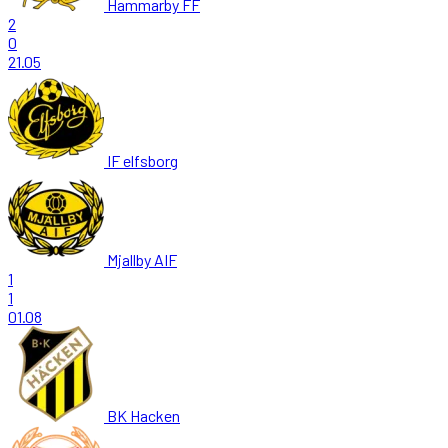
Hammarby FF
2
0
21.05
IF elfsborg
Mjallby AIF
1
1
01.08
BK Hacken