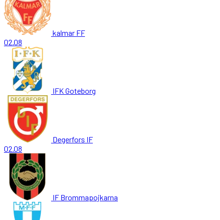
kalmar FF
02.08
IFK Goteborg
Degerfors IF
02.08
IF Brommapojkarna