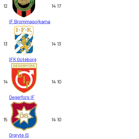
12
14
17
IF Brommapojkarna
13
14
13
IFK Goteborg
14
14
10
Degerfors IF
15
14
10
Orgryte IS