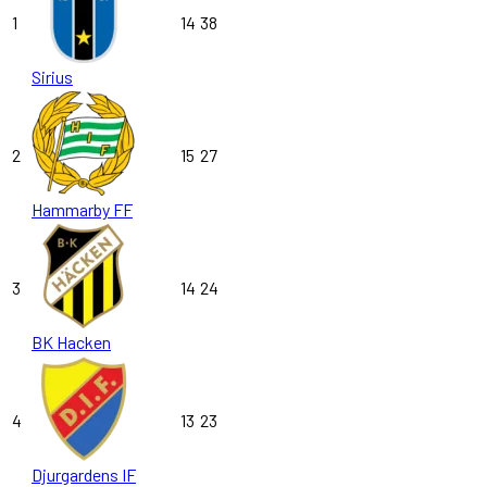
1
14
38
Sirius
2
15
27
Hammarby FF
3
14
24
BK Hacken
4
13
23
Djurgardens IF