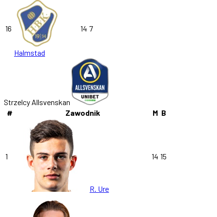
16
14
7
Halmstad
Strzelcy Allsvenskan
#
Zawodnik
M
B
1
14
15
R. Ure