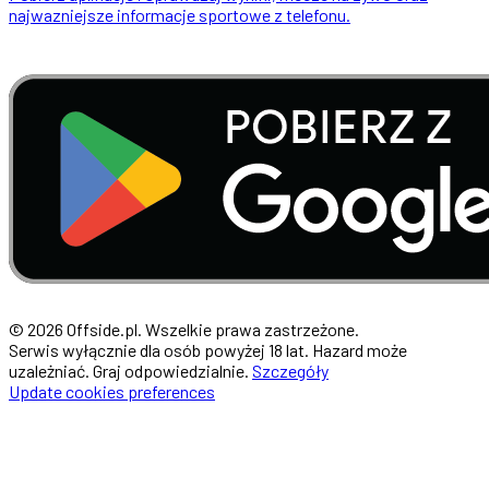
najwazniejsze informacje sportowe z telefonu.
© 2026 Offside.pl. Wszelkie prawa zastrzeżone.
Serwis wyłącznie dla osób powyżej 18 lat. Hazard może
uzależniać. Graj odpowiedzialnie.
Szczegóły
Update cookies preferences