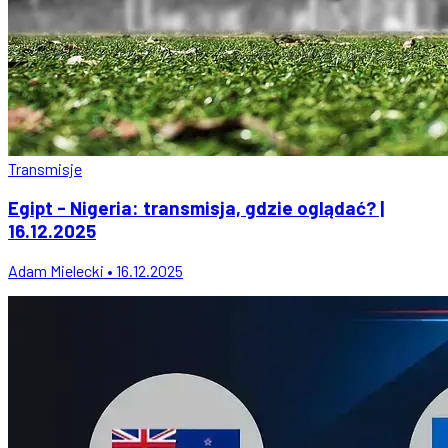
Transmisje
Egipt - Nigeria: transmisja, gdzie oglądać? |
16.12.2025
Adam Mielecki • 16.12.2025