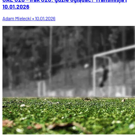
10.01.2026
Adam Mielecki • 10.01.2026