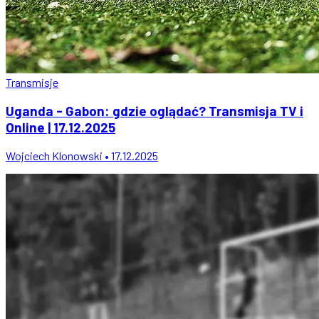
Transmisje
Uganda - Gabon: gdzie oglądać? Transmisja TV i
Online | 17.12.2025
Wojciech Klonowski • 17.12.2025