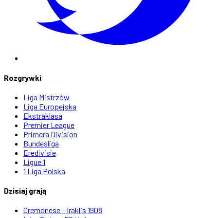
Rozgrywki
Liga Mistrzów
Liga Europejska
Ekstraklasa
Premier League
Primera Division
Bundesliga
Eredivisie
Ligue 1
1 Liga Polska
Dzisiaj grają
Cremonese – Iraklis 1908