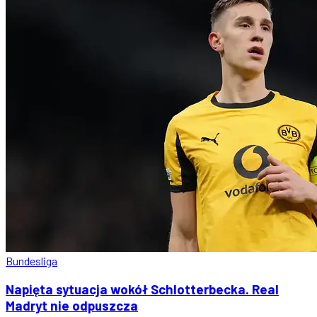
Bundesliga
Napięta sytuacja wokół Schlotterbecka. Real
Madryt nie odpuszcza