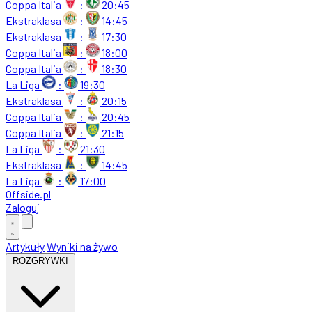
Coppa Italia
:
20:45
Ekstraklasa
:
14:45
Ekstraklasa
:
17:30
Coppa Italia
:
18:00
Coppa Italia
:
18:30
La Liga
:
19:30
Ekstraklasa
:
20:15
Coppa Italia
:
20:45
Coppa Italia
:
21:15
La Liga
:
21:30
Ekstraklasa
:
14:45
La Liga
:
17:00
Offside
.
pl
Zaloguj
Artykuły
Wyniki na żywo
ROZGRYWKI