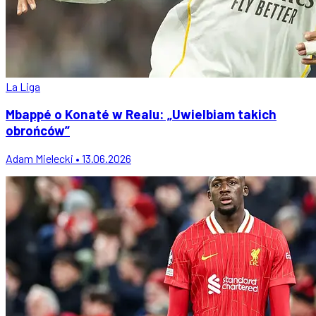
La Liga
Mbappé o Konaté w Realu: „Uwielbiam takich
obrońców”
Adam Mielecki • 13.06.2026