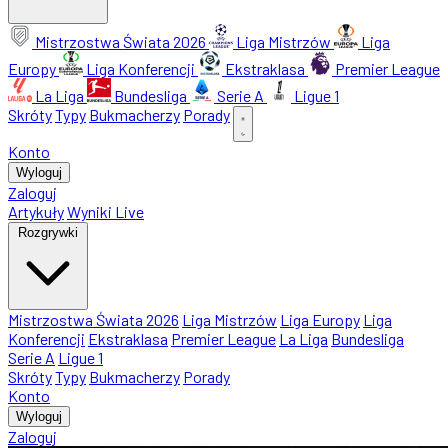
Mistrzostwa Świata 2026
Liga Mistrzów
Liga
Europy
Liga Konferencji
Ekstraklasa
Premier League
La Liga
Bundesliga
Serie A
Ligue 1
Skróty
Typy
Bukmacherzy
Porady
Konto
Wyloguj
Zaloguj
Artykuły
Wyniki Live
Rozgrywki
Mistrzostwa Świata 2026
Liga Mistrzów
Liga Europy
Liga
Konferencji
Ekstraklasa
Premier League
La Liga
Bundesliga
Serie A
Ligue 1
Skróty
Typy
Bukmacherzy
Porady
Konto
Wyloguj
Zaloguj