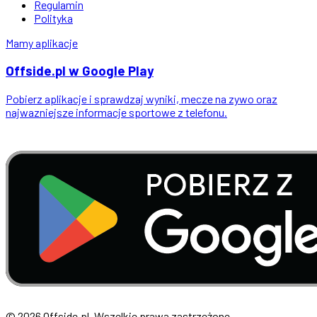
Regulamin
Polityka
Mamy aplikacje
Offside
.
pl
w Google Play
Pobierz aplikacje i sprawdzaj wyniki, mecze na zywo oraz
najwazniejsze informacje sportowe z telefonu.
© 2026 Offside.pl. Wszelkie prawa zastrzeżone.