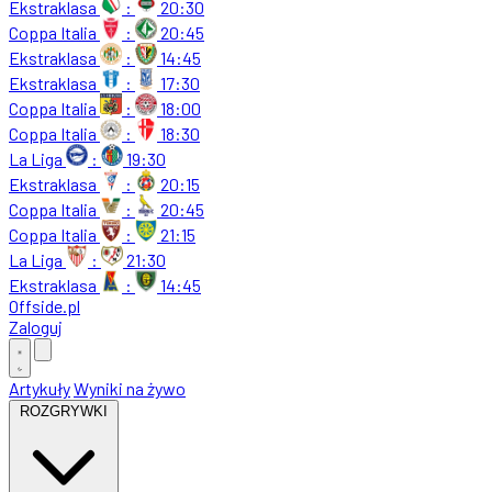
Ekstraklasa
:
20:30
Coppa Italia
:
20:45
Ekstraklasa
:
14:45
Ekstraklasa
:
17:30
Coppa Italia
:
18:00
Coppa Italia
:
18:30
La Liga
:
19:30
Ekstraklasa
:
20:15
Coppa Italia
:
20:45
Coppa Italia
:
21:15
La Liga
:
21:30
Ekstraklasa
:
14:45
Offside
.
pl
Zaloguj
Artykuły
Wyniki na żywo
ROZGRYWKI