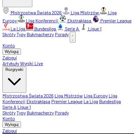
Mistrzostwa Świata 2026
Liga Mistrzów
Liga
Europy
Liga Konferencji
Ekstraklasa
Premier League
La Liga
Bundesliga
Serie A
Ligue 1
Skróty
Typy
Bukmacherzy
Porady
Konto
Wyloguj
Zaloguj
Artykuły
Wyniki Live
Rozgrywki
Mistrzostwa Świata 2026
Liga Mistrzów
Liga Europy
Liga
Konferencji
Ekstraklasa
Premier League
La Liga
Bundesliga
Serie A
Ligue 1
Skróty
Typy
Bukmacherzy
Porady
Konto
Wyloguj
Zaloguj