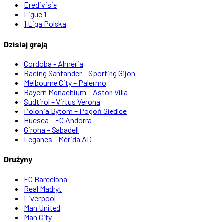
Eredivisie
Ligue 1
1 Liga Polska
Dzisiaj grają
Cordoba – Almeria
Racing Santander – Sporting Gijon
Melbourne City – Palermo
Bayern Monachium – Aston Villa
Sudtirol – Virtus Verona
Polonia Bytom – Pogoń Siedlce
Huesca – FC Andorra
Girona – Sabadell
Leganes – Mérida AD
Drużyny
FC Barcelona
Real Madryt
Liverpool
Man United
Man City