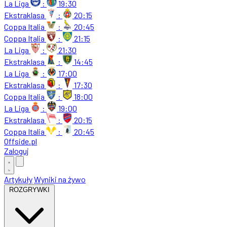
La Liga
:
19:30
Ekstraklasa
:
20:15
Coppa Italia
:
20:45
Coppa Italia
:
21:15
La Liga
:
21:30
Ekstraklasa
:
14:45
La Liga
:
17:00
Ekstraklasa
:
17:30
Coppa Italia
:
18:00
La Liga
:
19:00
Ekstraklasa
:
20:15
Coppa Italia
:
20:45
Offside
.
pl
Zaloguj
Artykuły
Wyniki na żywo
ROZGRYWKI