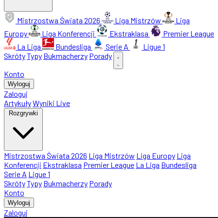
Mistrzostwa Świata 2026
Liga Mistrzów
Liga
Europy
Liga Konferencji
Ekstraklasa
Premier League
La Liga
Bundesliga
Serie A
Ligue 1
Skróty
Typy
Bukmacherzy
Porady
Konto
Wyloguj
Zaloguj
Artykuły
Wyniki Live
Rozgrywki
Mistrzostwa Świata 2026
Liga Mistrzów
Liga Europy
Liga
Konferencji
Ekstraklasa
Premier League
La Liga
Bundesliga
Serie A
Ligue 1
Skróty
Typy
Bukmacherzy
Porady
Konto
Wyloguj
Zaloguj