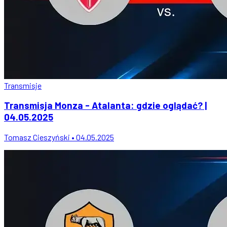
Transmisje
Transmisja Monza - Atalanta: gdzie oglądać? |
04.05.2025
Tomasz Cieszyński • 04.05.2025