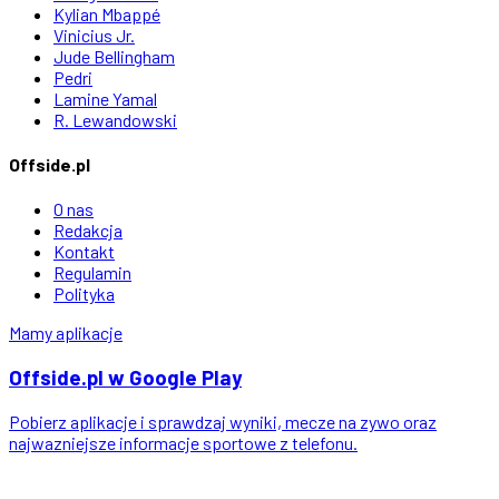
Kylian Mbappé
Vinicius Jr.
Jude Bellingham
Pedri
Lamine Yamal
R. Lewandowski
Offside.pl
O nas
Redakcja
Kontakt
Regulamin
Polityka
Mamy aplikacje
Offside
.
pl
w Google Play
Pobierz aplikacje i sprawdzaj wyniki, mecze na zywo oraz
najwazniejsze informacje sportowe z telefonu.