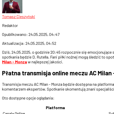
Tomasz Cieszyński
Redaktor
Opublikowano:
24.05.2025, 04:47
Aktualizacja:
24.05.2025, 04:52
Dziś, 24.05.2025, o godzinie 20:45 rozpocznie się emocjonujące
spotkania będzie D. Rutella. Fani piłki nożnej mogą śledzić to s
Milan - Monza
w najlepszej jakości.
Płatna transmisja online meczu AC Milan
Transmisja meczu AC Milan - Monza będzie dostępna na platformach
komentarzem ekspertów. Spotkanie skomentują znani specjaliści
Oto dostępne opcje oglądania:
Platforma
Canal+ Online
Su