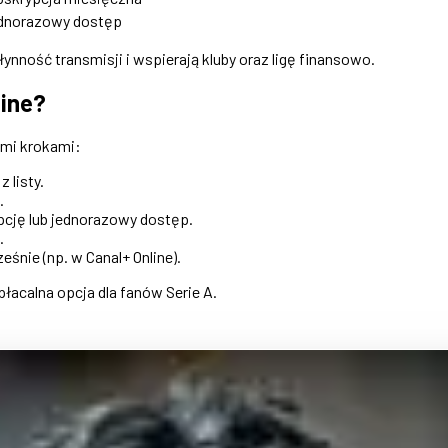
dnorazowy dostęp
nność transmisji i wspierają kluby oraz ligę finansowo.
line?
ymi krokami:
 listy.
.
ypcję lub jednorazowy dostęp.
.
eśnie (np. w Canal+ Online).
płacalna opcja dla fanów Serie A.