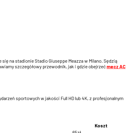
 się na stadionie Stadio Giuseppe Meazza w Milano. Sędzią
stawiamy szczegółowy przewodnik, jak i gdzie obejrzeć
mecz AC
ydarzeń sportowych w jakości Full HD lub 4K, z profesjonalnym
Koszt
65zł