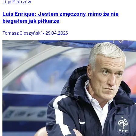
Liga Mistrzów
Luis Enrique: Jestem zmęczony, mimo że nie
biegałem jak piłkarze
Tomasz Cieszyński • 29.04.2026