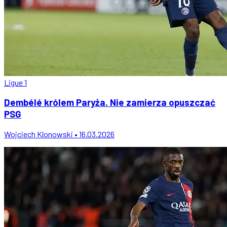
Ligue 1
Dembélé królem Paryża. Nie zamierza opuszczać
PSG
Wojciech Klonowski • 16.03.2026