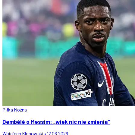
Piłka Nożna
Dembélé o Messim: „wiek nic nie zmienia”
Wojciech Klonowski • 12.06.2026