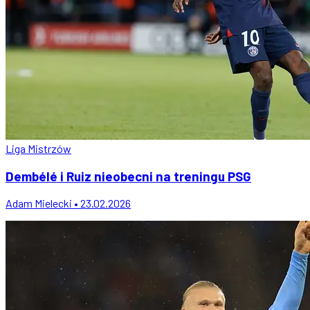
Liga Mistrzów
Dembélé i Ruiz nieobecni na treningu PSG
Adam Mielecki • 23.02.2026