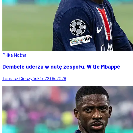
Piłka Nożna
Dembélé uderza w nutę zespołu. W tle Mbappé
Tomasz Cieszyński • 22.05.2026