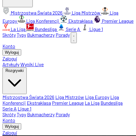
Mistrzostwa Świata 2026
Liga Mistrzów
Liga
Europy
Liga Konferencji
Ekstraklasa
Premier League
La Liga
Bundesliga
Serie A
Ligue 1
Skróty
Typy
Bukmacherzy
Porady
Konto
Wyloguj
Zaloguj
Artykuły
Wyniki Live
Rozgrywki
Mistrzostwa Świata 2026
Liga Mistrzów
Liga Europy
Liga
Konferencji
Ekstraklasa
Premier League
La Liga
Bundesliga
Serie A
Ligue 1
Skróty
Typy
Bukmacherzy
Porady
Konto
Wyloguj
Zaloguj