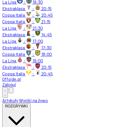
La Liga
:
19:30
Ekstraklasa
:
20:15
Coppa Italia
:
20:45
Coppa Italia
:
21:15
La Liga
:
21:30
Ekstraklasa
:
14:45
La Liga
:
17:00
Ekstraklasa
:
17:30
Coppa Italia
:
18:00
La Liga
:
19:00
Ekstraklasa
:
20:15
Coppa Italia
:
20:45
Offside
.
pl
Zaloguj
Artykuły
Wyniki na żywo
ROZGRYWKI