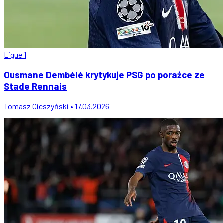
Ligue 1
Ousmane Dembélé krytykuje PSG po porażce ze
Stade Rennais
Tomasz Cieszyński • 17.03.2026