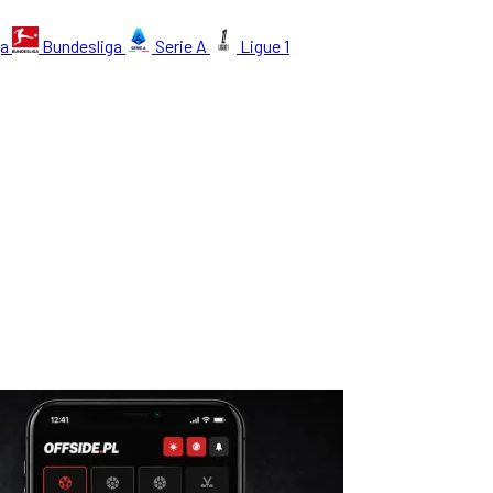
ga
Bundesliga
Serie A
Ligue 1