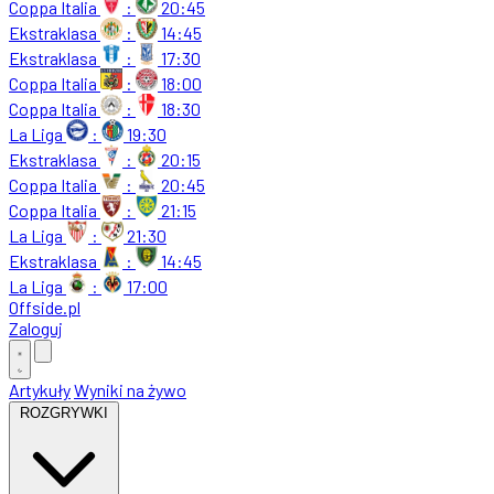
Coppa Italia
:
20:45
Ekstraklasa
:
14:45
Ekstraklasa
:
17:30
Coppa Italia
:
18:00
Coppa Italia
:
18:30
La Liga
:
19:30
Ekstraklasa
:
20:15
Coppa Italia
:
20:45
Coppa Italia
:
21:15
La Liga
:
21:30
Ekstraklasa
:
14:45
La Liga
:
17:00
Offside
.
pl
Zaloguj
Artykuły
Wyniki na żywo
ROZGRYWKI