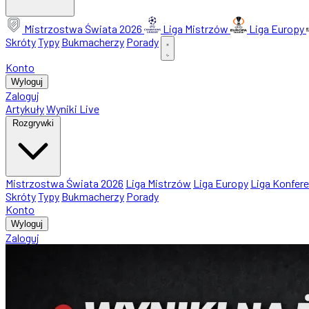
Mistrzostwa Świata 2026
Liga Mistrzów
Liga Europy
Skróty
Typy
Bukmacherzy
Porady
Konto
Wyloguj
Zaloguj
Artykuły
Wyniki Live
Rozgrywki
Mistrzostwa Świata 2026
Liga Mistrzów
Liga Europy
Liga Konfere
Skróty
Typy
Bukmacherzy
Porady
Konto
Wyloguj
Zaloguj