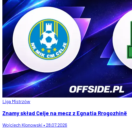
Liga Mistrzów
Znamy skład Celje na mecz z Egnatia Rrogozhinë
Wojciech Klonowski • 28.07.2026