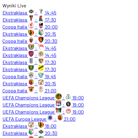
Wyniki Live
Ekstraklasa
:
14:45
Ekstraklasa
:
17:30
Coppa Italia
:
20:00
Ekstraklasa
:
20:15
Coppa Italia
:
20:30
Ekstraklasa
:
14:45
Ekstraklasa
:
14:45
Ekstraklasa
:
17:30
Ekstraklasa
:
17:30
Coppa Italia
:
19:45
Ekstraklasa
:
20:15
Coppa Italia
:
21:00
UEFA Champions League
:
19:00
UEFA Champions League
:
19:00
UEFA Champions League
:
19:00
UEFA Europa League
:
21:00
Ekstraklasa
:
18:00
Ekstraklasa
:
20:30