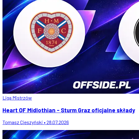
Liga Mistrzów
Heart OF Midlothian - Sturm Graz oficjalne składy
Tomasz Cieszyński • 28.07.2026