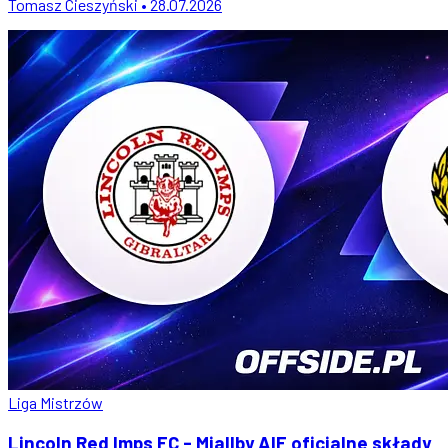
Tomasz Cieszyński • 28.07.2026
Liga Mistrzów
Lincoln Red Imps FC - Mjallby AIF oficjalne składy