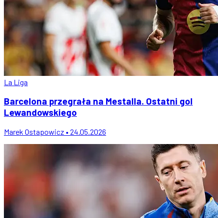
La Liga
Barcelona przegrała na Mestalla. Ostatni gol
Lewandowskiego
Marek Ostapowicz • 24.05.2026