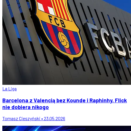
La Liga
Barcelona z Valencią bez Kounde i Raphinhy. Flick
nie dobiera nikogo
Tomasz Cieszyński • 23.05.2026