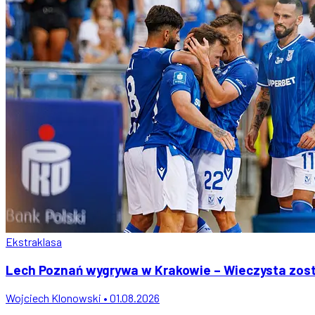
Ekstraklasa
Lech Poznań wygrywa w Krakowie – Wieczysta zost
Wojciech Klonowski • 01.08.2026