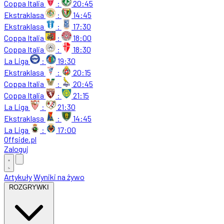
Coppa Italia
:
20:45
Ekstraklasa
:
14:45
Ekstraklasa
:
17:30
Coppa Italia
:
18:00
Coppa Italia
:
18:30
La Liga
:
19:30
Ekstraklasa
:
20:15
Coppa Italia
:
20:45
Coppa Italia
:
21:15
La Liga
:
21:30
Ekstraklasa
:
14:45
La Liga
:
17:00
Offside
.
pl
Zaloguj
Artykuły
Wyniki na żywo
ROZGRYWKI