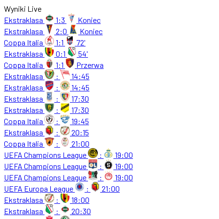
Wyniki Live
Ekstraklasa
1:3
Koniec
Ekstraklasa
2:0
Koniec
Coppa Italia
1:1
72'
Ekstraklasa
0:1
54'
Coppa Italia
1:1
Przerwa
Ekstraklasa
:
14:45
Ekstraklasa
:
14:45
Ekstraklasa
:
17:30
Ekstraklasa
:
17:30
Coppa Italia
:
19:45
Ekstraklasa
:
20:15
Coppa Italia
:
21:00
UEFA Champions League
:
19:00
UEFA Champions League
:
19:00
UEFA Champions League
:
19:00
UEFA Europa League
:
21:00
Ekstraklasa
:
18:00
Ekstraklasa
:
20:30