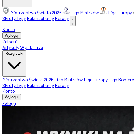
Mistrzostwa Świata 2026
Liga Mistrzów
Liga Europy
Skróty
Typy
Bukmacherzy
Porady
Konto
Wyloguj
Zaloguj
Artykuły
Wyniki Live
Rozgrywki
Mistrzostwa Świata 2026
Liga Mistrzów
Liga Europy
Liga Konfere
Skróty
Typy
Bukmacherzy
Porady
Konto
Wyloguj
Zaloguj