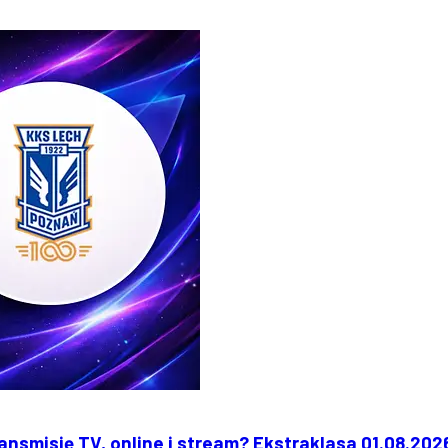
nsmisję TV, online i stream? Ekstraklasa 01.08.202