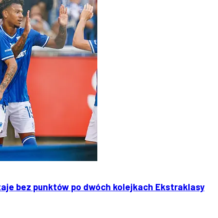
aje bez punktów po dwóch kolejkach Ekstraklasy