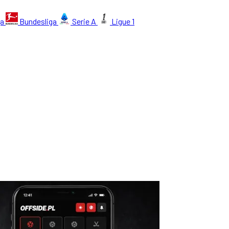
ga
Bundesliga
Serie A
Ligue 1