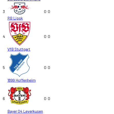
3
0
0
RB Lipsk
4
0
0
VfB Stuttgart
5
0
0
1899 Hoffenheim
6
0
0
Bayer 04 Leverkusen