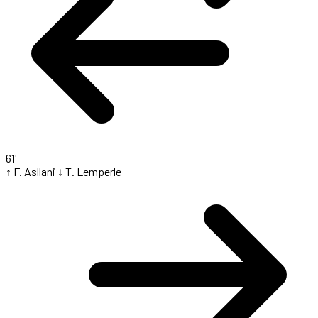
61'
↑ F. Asllani
↓ T. Lemperle