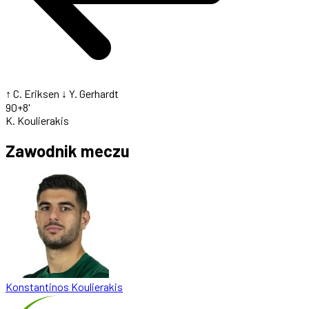
↑ C. Eriksen
↓ Y. Gerhardt
90+8'
K. Koulierakis
Zawodnik meczu
Konstantinos Koulierakis