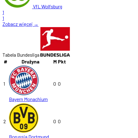
VfL Wolfsburg
1
1
Zobacz więcej →
Tabela Bundesliga
#
Drużyna
M
Pkt
1
0
0
Bayern Monachium
2
0
0
Borussia Dortmund