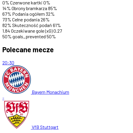
0%
Czerwone kartki
0%
14%
Obrony bramkarza
85%
67%
Podania ogółem
32%
73%
Celne podania
26%
82%
Skuteczność podań
61%
1.84
Oczekiwane gole (xG)
0.27
50%
goals_prevented
50%
Polecane mecze
20:30
Bayern Monachium
-
VfB Stuttgart
-