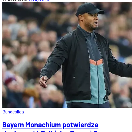
Bundesliga
Bayern Monachium potwierdza