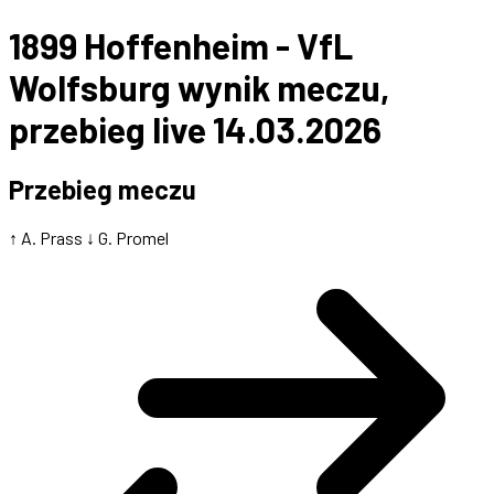
1899 Hoffenheim - VfL
Wolfsburg wynik meczu,
przebieg live 14.03.2026
Przebieg meczu
↑ A. Prass
↓ G. Promel