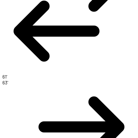
61'
63'