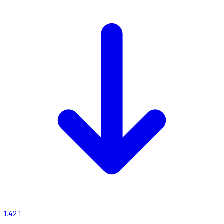
1.42
1