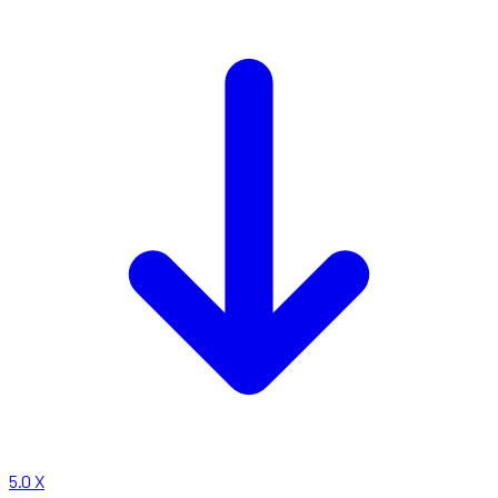
5.0
X