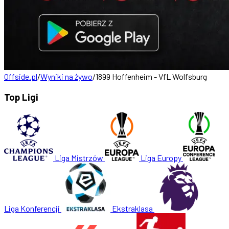
Offside.pl
/
Wyniki na żywo
/
1899 Hoffenheim - VfL Wolfsburg
Top Ligi
Liga Mistrzów
Liga Europy
Liga Konferencji
Ekstraklasa