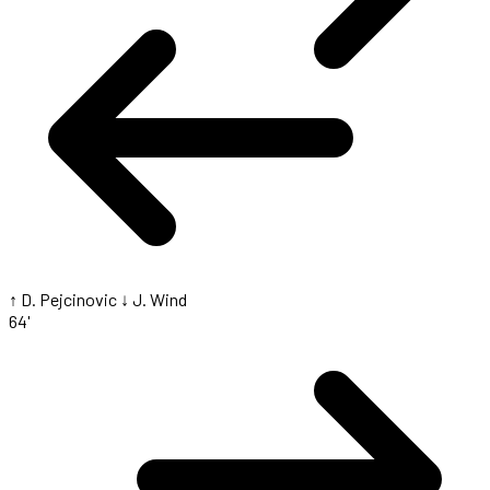
↑ D. Pejcinovic
↓ J. Wind
64'