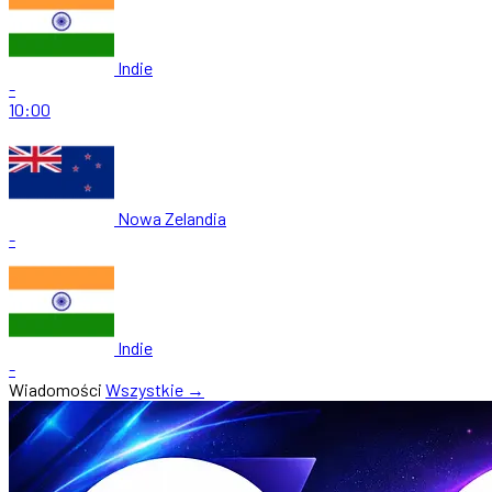
Indie
-
10:00
Nowa Zelandia
-
Indie
-
Wiadomości
Wszystkie →