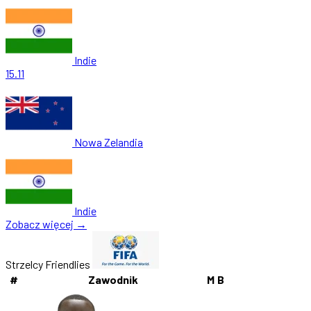
Indie
15.11
Nowa Zelandia
Indie
Zobacz więcej →
Strzelcy Friendlies
#
Zawodnik
M
B