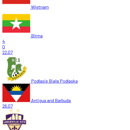
Wietnam
Birma
4
0
22.07
Podlasie Biała Podlaska
Antigua and Barbuda
26.07