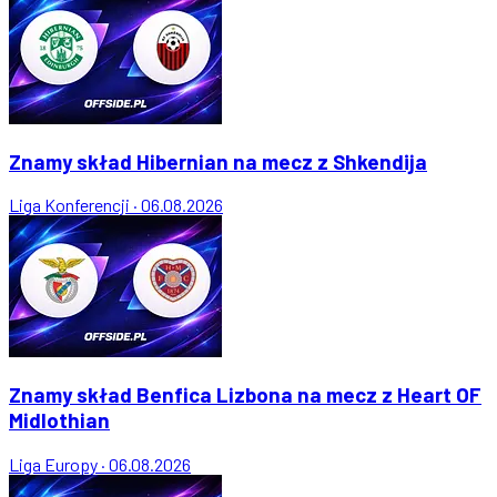
Znamy skład Hibernian na mecz z Shkendija
Liga Konferencji
·
06.08.2026
Znamy skład Benfica Lizbona na mecz z Heart OF
Midlothian
Liga Europy
·
06.08.2026