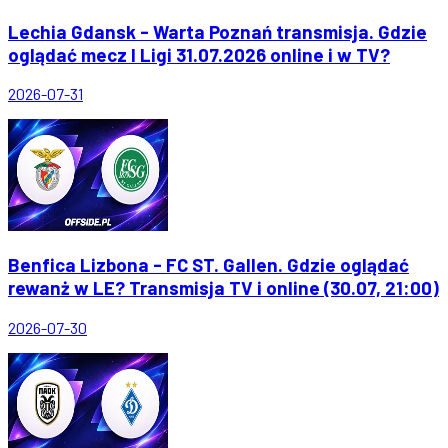
Lechia Gdansk - Warta Poznań transmisja. Gdzie
oglądać mecz I Ligi 31.07.2026 online i w TV?
2026-07-31
Benfica Lizbona - FC ST. Gallen. Gdzie oglądać
rewanż w LE? Transmisja TV i online (30.07, 21:00)
2026-07-30