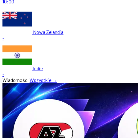
10:00
Nowa Zelandia
-
Indie
-
Wiadomości
Wszystkie →