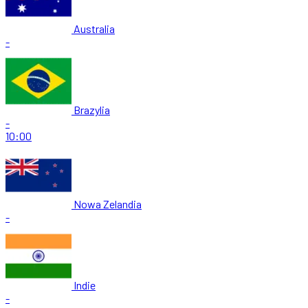
Australia
-
Brazylia
-
10:00
Nowa Zelandia
-
Indie
-