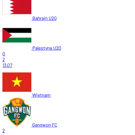
Bahrajn U20
Palestyna U20
0
2
13.07
Wietnam
Gangwon FC
2