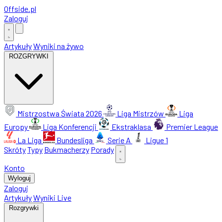
Offside
.
pl
Zaloguj
Artykuły
Wyniki na żywo
ROZGRYWKI
Mistrzostwa Świata 2026
Liga Mistrzów
Liga
Europy
Liga Konferencji
Ekstraklasa
Premier League
La Liga
Bundesliga
Serie A
Ligue 1
Skróty
Typy
Bukmacherzy
Porady
Konto
Wyloguj
Zaloguj
Artykuły
Wyniki Live
Rozgrywki