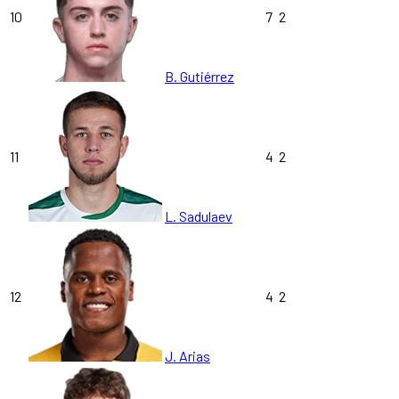
10
7
2
B. Gutiérrez
11
4
2
L. Sadulaev
12
4
2
J. Arias