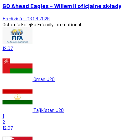
GO Ahead Eagles - Willem II oficjalne składy
Eredivisie
·
08.08.2026
Ostatnia kolejka
Friendly International
12.07
Oman U20
Tajikistan U20
1
2
12.07