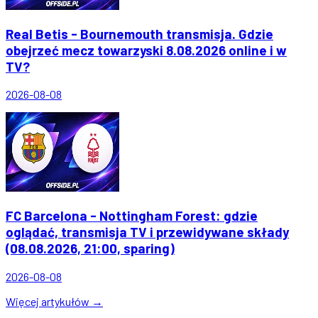
Real Betis - Bournemouth transmisja. Gdzie
obejrzeć mecz towarzyski 8.08.2026 online i w
TV?
2026-08-08
FC Barcelona - Nottingham Forest: gdzie
oglądać, transmisja TV i przewidywane składy
(08.08.2026, 21:00, sparing)
2026-08-08
Więcej artykułów →