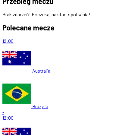
Przebieg meczu
Brak zdarzeń! Poczekaj na start spotkania!
Polecane mecze
12:00
Australia
-
Brazylia
-
12:00