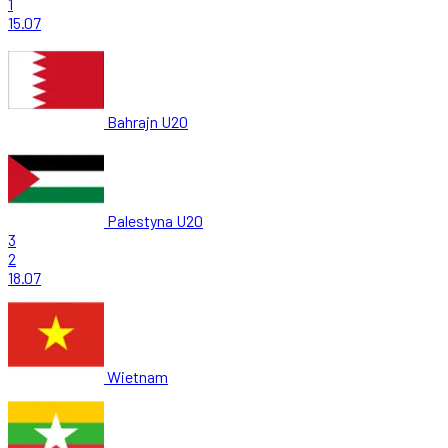
1
15.07
Bahrajn U20
Palestyna U20
3
2
18.07
Wietnam