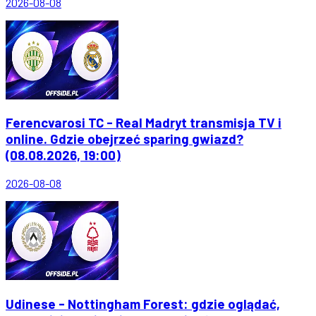
2026-08-08
Ferencvarosi TC - Real Madryt transmisja TV i
online. Gdzie obejrzeć sparing gwiazd?
(08.08.2026, 19:00)
2026-08-08
Udinese - Nottingham Forest: gdzie oglądać,