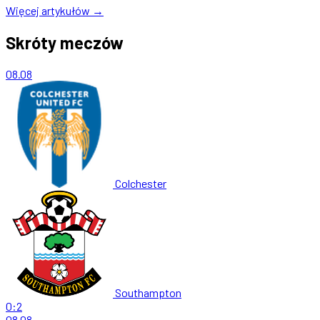
Więcej artykułów →
Skróty meczów
08.08
Colchester
Southampton
0:2
08.08