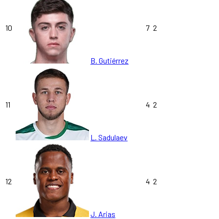
10
7
2
B. Gutiérrez
11
4
2
L. Sadulaev
12
4
2
J. Arias