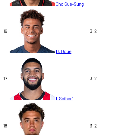
Cho Gue-Sung
16
3
2
D. Doué
17
3
2
I. Saibari
18
3
2