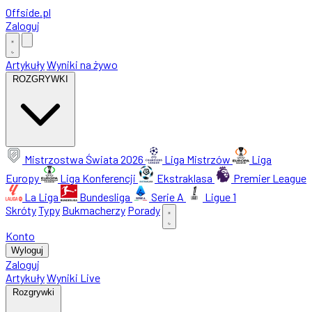
Offside
.
pl
Zaloguj
Artykuły
Wyniki na żywo
ROZGRYWKI
Mistrzostwa Świata 2026
Liga Mistrzów
Liga
Europy
Liga Konferencji
Ekstraklasa
Premier League
La Liga
Bundesliga
Serie A
Ligue 1
Skróty
Typy
Bukmacherzy
Porady
Konto
Wyloguj
Zaloguj
Artykuły
Wyniki Live
Rozgrywki