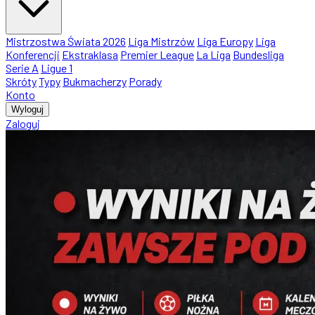
Mistrzostwa Świata 2026
Liga Mistrzów
Liga Europy
Liga
Konferencji
Ekstraklasa
Premier League
La Liga
Bundesliga
Serie A
Ligue 1
Skróty
Typy
Bukmacherzy
Porady
Konto
Wyloguj
Zaloguj