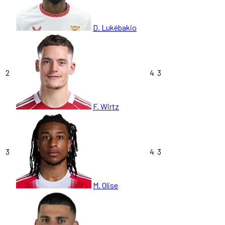
D. Lukébakio
2
4
3
F. Wirtz
3
4
3
M. Olise