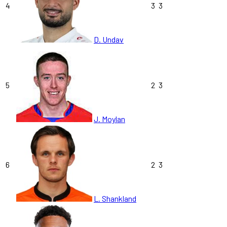
4
3
3
D. Undav
5
2
3
J. Moylan
6
2
3
L. Shankland