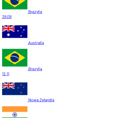
Brazylia
29.09
Australia
Brazylia
12.11
Nowa Zelandia