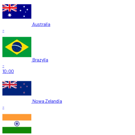
Australia
-
Brazylia
-
10:00
Nowa Zelandia
-