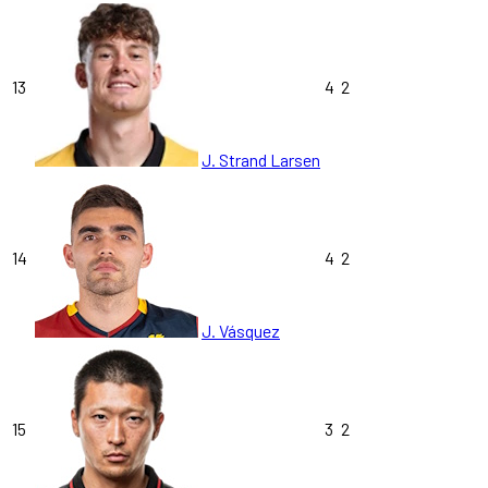
13
4
2
J. Strand Larsen
14
4
2
J. Vásquez
15
3
2