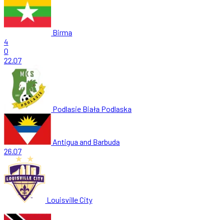
Birma
4
0
22.07
Podlasie Biała Podlaska
Antigua and Barbuda
26.07
Louisville City