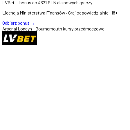
LVBet — bonus do
4321 PLN
dla nowych graczy
Licencja Ministerstwa Finansów · Graj odpowiedzialnie · 18+
Odbierz bonus →
Arsenal Londyn - Bournemouth kursy przedmeczowe