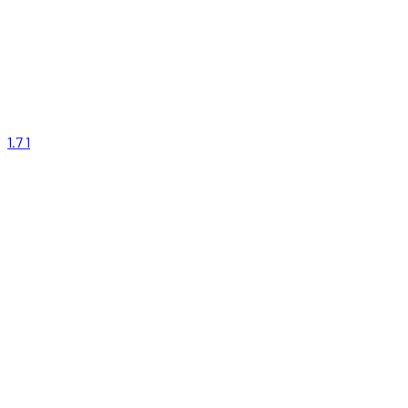
1.7
1