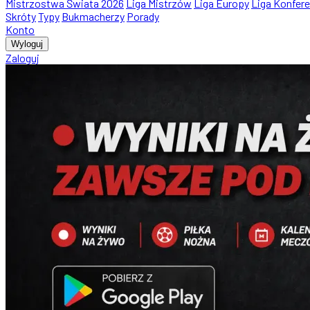
Mistrzostwa Świata 2026
Liga Mistrzów
Liga Europy
Liga Konfere
Skróty
Typy
Bukmacherzy
Porady
Konto
Wyloguj
Zaloguj