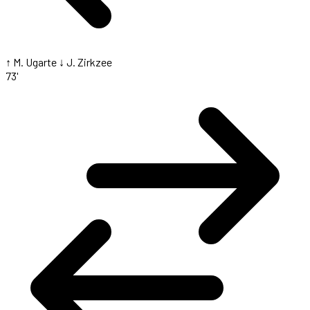
↑ M. Ugarte
↓ J. Zirkzee
73'