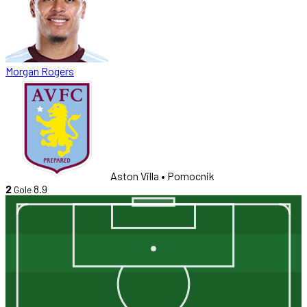
Morgan Rogers
Aston Villa
• Pomocnik
2
8.9
Gole