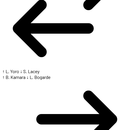
↑ L. Yoro
↓ S. Lacey
↑ B. Kamara
↓ L. Bogarde