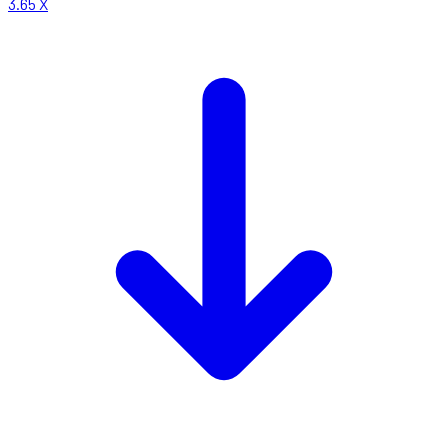
3.65
X