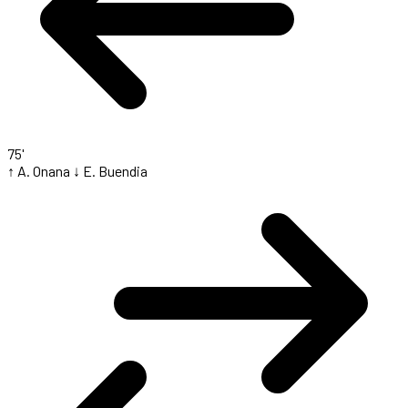
75'
↑ A. Onana
↓ E. Buendia