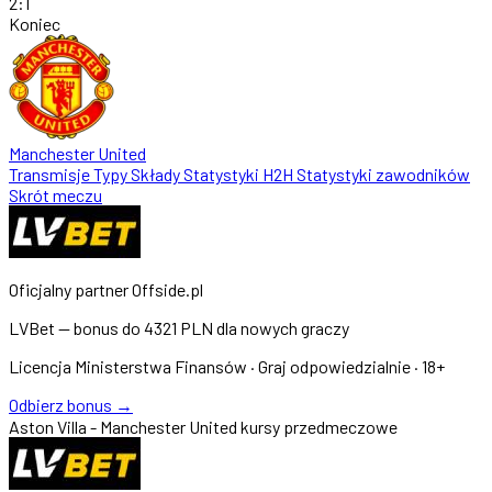
2
:
1
Koniec
Manchester United
Transmisje
Typy
Składy
Statystyki
H2H
Statystyki zawodników
Skrót meczu
Oficjalny partner Offside.pl
LVBet — bonus do
4321 PLN
dla nowych graczy
Licencja Ministerstwa Finansów · Graj odpowiedzialnie · 18+
Odbierz bonus →
Aston Villa - Manchester United kursy przedmeczowe