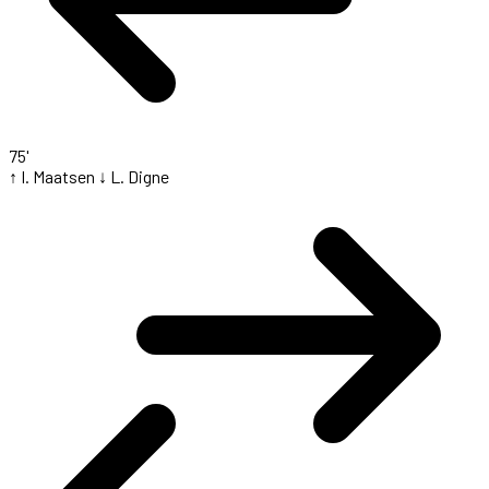
75'
↑ I. Maatsen
↓ L. Digne