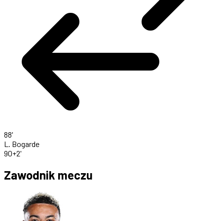
88'
L. Bogarde
90+2'
Zawodnik meczu