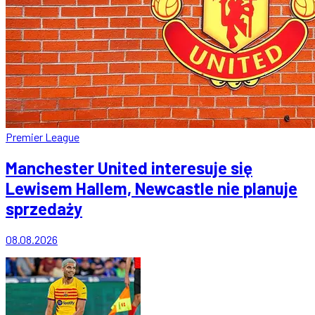
Premier League
Manchester United interesuje się
Lewisem Hallem, Newcastle nie planuje
sprzedaży
08.08.2026