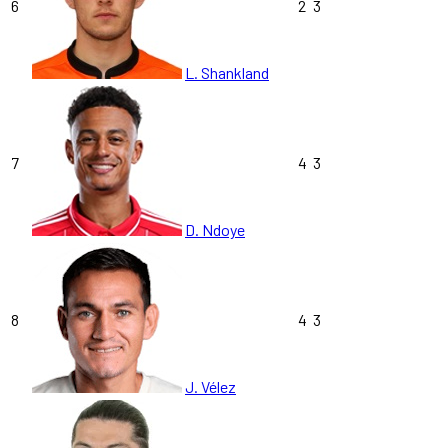
6
2
3
L. Shankland
7
4
3
D. Ndoye
8
4
3
J. Vélez