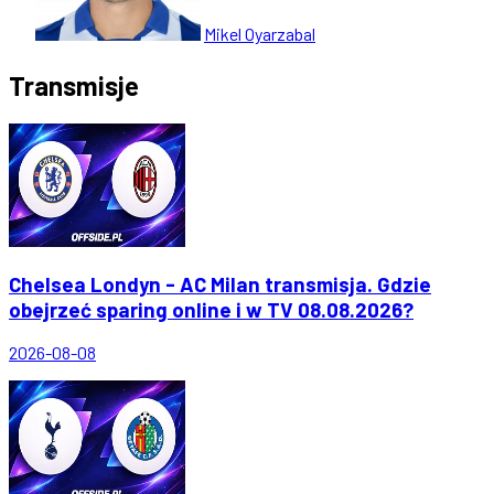
Mikel Oyarzabal
Transmisje
Chelsea Londyn - AC Milan transmisja. Gdzie
obejrzeć sparing online i w TV 08.08.2026?
2026-08-08