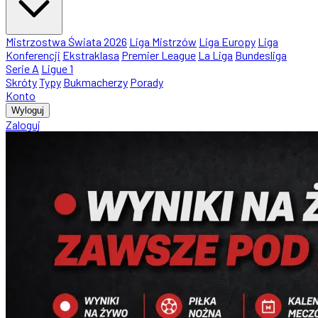
Mistrzostwa Świata 2026
Liga Mistrzów
Liga Europy
Liga
Konferencji
Ekstraklasa
Premier League
La Liga
Bundesliga
Serie A
Ligue 1
Skróty
Typy
Bukmacherzy
Porady
Konto
Wyloguj
Zaloguj