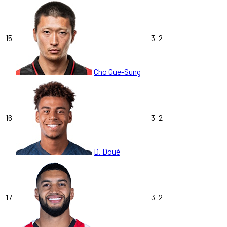
15
3
2
Cho Gue-Sung
16
3
2
D. Doué
17
3
2