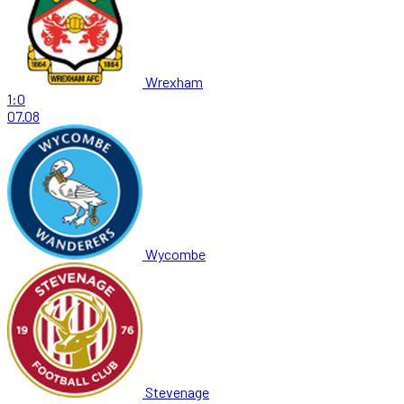
Wrexham
1:0
07.08
Wycombe
Stevenage