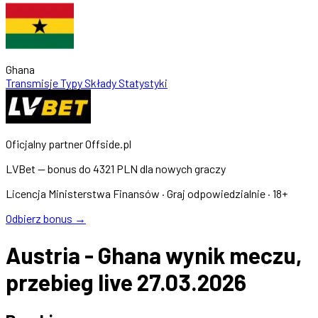
Ghana
Transmisje
Typy
Składy
Statystyki
Oficjalny partner Offside.pl
LVBet — bonus do
4321 PLN
dla nowych graczy
Licencja Ministerstwa Finansów · Graj odpowiedzialnie · 18+
Odbierz bonus →
Austria - Ghana wynik meczu,
przebieg live 27.03.2026