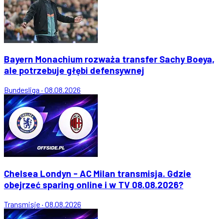
Bayern Monachium rozważa transfer Sachy Boeya,
ale potrzebuje głębi defensywnej
Bundesliga
·
08.08.2026
Chelsea Londyn - AC Milan transmisja. Gdzie
obejrzeć sparing online i w TV 08.08.2026?
Transmisje
·
08.08.2026