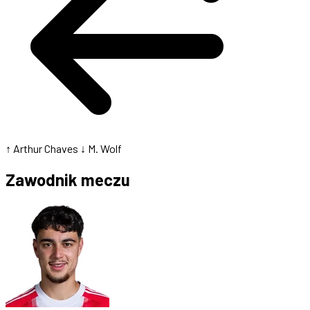
↑ Arthur Chaves
↓ M. Wolf
Zawodnik meczu