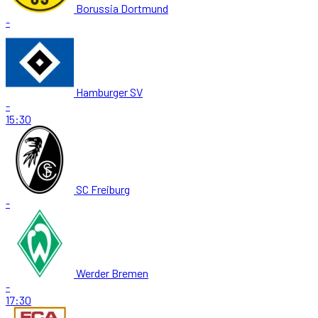
Borussia Dortmund
-
Hamburger SV
-
15:30
SC Freiburg
-
Werder Bremen
-
17:30