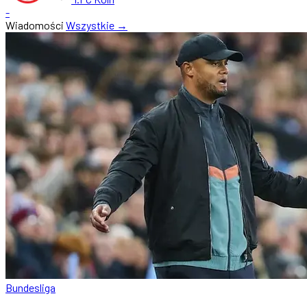
-
Wiadomości
Wszystkie →
Bundesliga