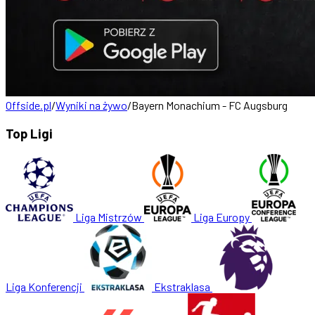
Offside.pl
/
Wyniki na żywo
/
Bayern Monachium - FC Augsburg
Top Ligi
Liga Mistrzów
Liga Europy
Liga Konferencji
Ekstraklasa