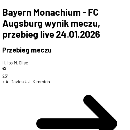
Bayern Monachium - FC
Augsburg wynik meczu,
przebieg live 24.01.2026
Przebieg meczu
H. Ito
M. Olise
⚽
23'
↑ A. Davies
↓ J. Kimmich