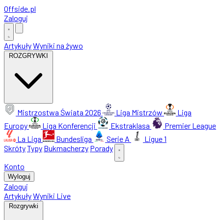
Offside
.
pl
Zaloguj
Artykuły
Wyniki na żywo
ROZGRYWKI
Mistrzostwa Świata 2026
Liga Mistrzów
Liga
Europy
Liga Konferencji
Ekstraklasa
Premier League
La Liga
Bundesliga
Serie A
Ligue 1
Skróty
Typy
Bukmacherzy
Porady
Konto
Wyloguj
Zaloguj
Artykuły
Wyniki Live
Rozgrywki