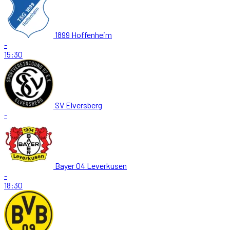
1899 Hoffenheim
-
15:30
SV Elversberg
-
Bayer 04 Leverkusen
-
18:30