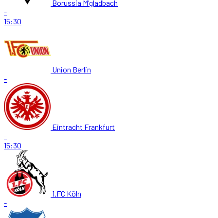
Borussia M'gladbach
-
15:30
Union Berlin
-
Eintracht Frankfurt
-
15:30
1.FC Köln
-