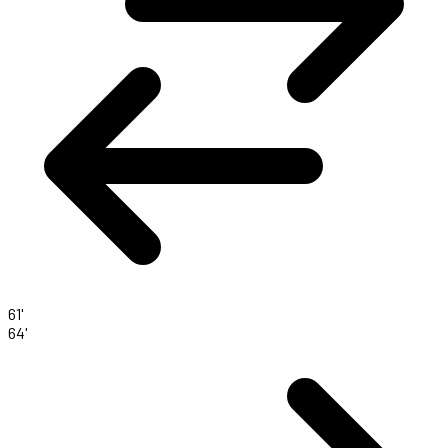
61'
64'