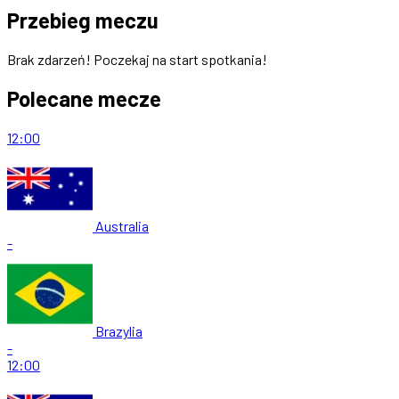
Przebieg meczu
Brak zdarzeń! Poczekaj na start spotkania!
Polecane mecze
12:00
Australia
-
Brazylia
-
12:00