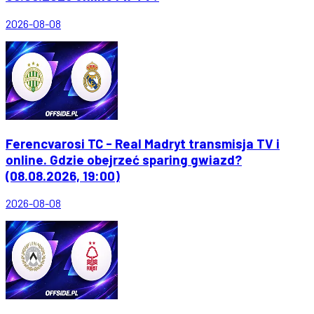
2026-08-08
Ferencvarosi TC - Real Madryt transmisja TV i
online. Gdzie obejrzeć sparing gwiazd?
(08.08.2026, 19:00)
2026-08-08