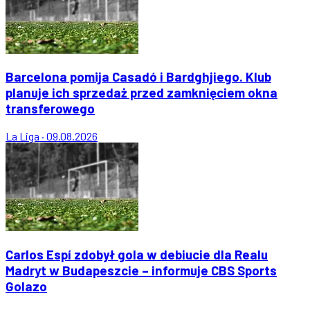
Barcelona pomija Casadó i Bardghjiego. Klub
planuje ich sprzedaż przed zamknięciem okna
transferowego
La Liga
·
09.08.2026
Carlos Espí zdobył gola w debiucie dla Realu
Madryt w Budapeszcie – informuje CBS Sports
Golazo