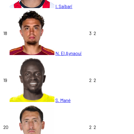
I. Saibari
18
3
2
N. El Aynaoui
19
2
2
S. Mané
20
2
2