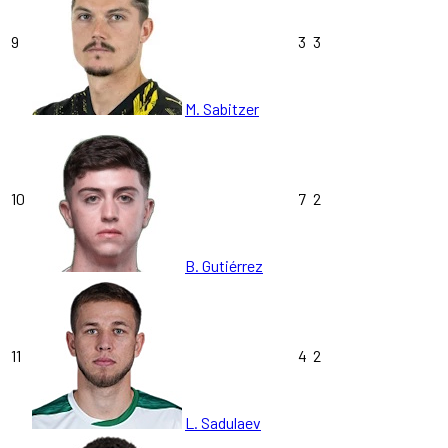
9
3
3
M. Sabitzer
10
7
2
B. Gutiérrez
11
4
2
L. Sadulaev