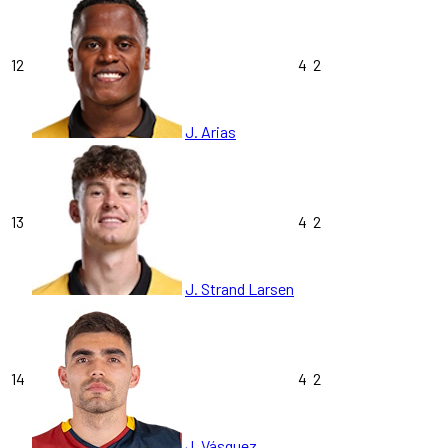
12
4
2
J. Arias
13
4
2
J. Strand Larsen
14
4
2
J. Vásquez