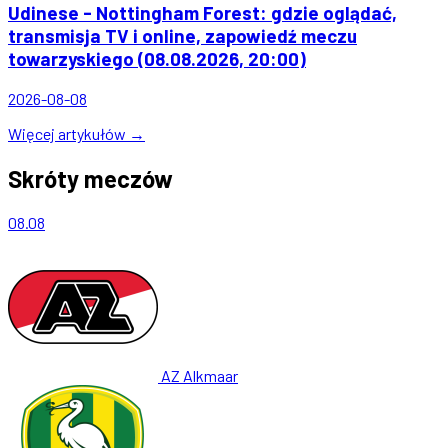
Udinese - Nottingham Forest: gdzie oglądać,
transmisja TV i online, zapowiedź meczu
towarzyskiego (08.08.2026, 20:00)
2026-08-08
Więcej artykułów →
Skróty meczów
08.08
AZ Alkmaar