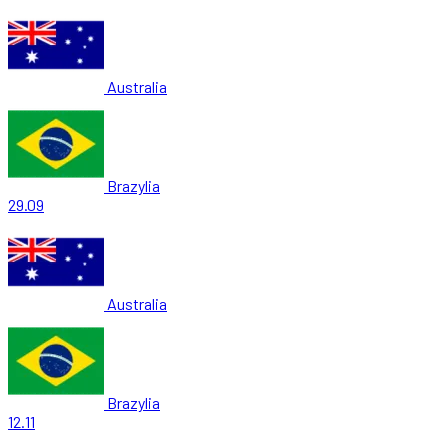
Australia
Brazylia
29.09
Australia
Brazylia
12.11